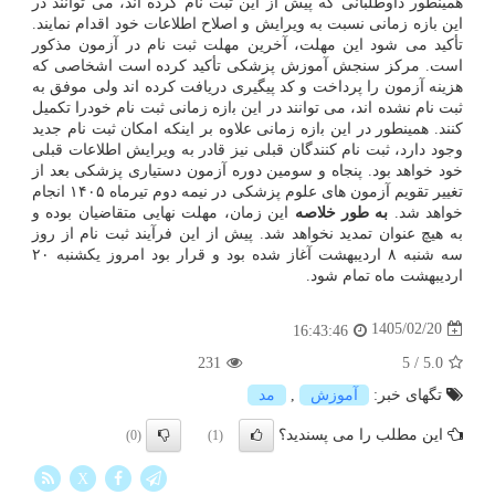
همینطور داوطلبانی که پیش از این ثبت نام کرده اند، می توانند در
این بازه زمانی نسبت به ویرایش و اصلاح اطلاعات خود اقدام نمایند.
تأکید می شود این مهلت، آخرین مهلت ثبت نام در آزمون مذکور
است. مرکز سنجش آموزش پزشکی تأکید کرده است اشخاصی که
هزینه آزمون را پرداخت و کد پیگیری دریافت کرده اند ولی موفق ﺑﻪ
ثبت نام نشده اند، می توانند در این ﺑازه زمانی ثبت نام خودرا تکمیل
کنند. همینطور در این ﺑازه زمانی علاوه بر اینکه امکان ثبت نام جدید
وجود دارد، ثبت نام کنندگان قبلی نیز قادر به ویرایش اطلاعات قبلی
خود خواهد بود. پنجاه و سومین دوره آزمون دستیاری پزشکی بعد از
تغییر تقویم آزمون های علوم پزشکی در نیمه دوم تیرماه ۱۴۰۵ انجام
خواهد شد.
به طور خلاصه
این زمان، مهلت نهایی متقاضیان بوده و
به هیچ عنوان تمدید نخواهد شد. پیش از این فرآیند ثبت نام از روز
سه شنبه ۸ اردیبهشت آغاز شده بود و قرار بود امروز یکشنبه ۲۰
اردیبهشت ماه تمام شود.
1405/02/20
16:43:46
231
5
/
5.0
تگهای خبر:
آموزش
,
مد
این مطلب را می پسندید؟
(0)
(1)
X