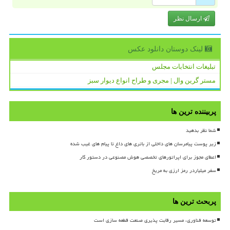
ارسال نظر
لینک دوستان دانلود عكس
تبلیغات انتخابات مجلس
مستر گرین وال | مجری و طراح انواع دیوار سبز
پربیننده ترین ها
شما نظر بدهید
زیر پوست پیامرسان های داخلی از باتری های داغ تا پیام های غیب شده
اعطای مجوز برای اپراتورهای تخصصی هوش مصنوعی در دستور کار
سفر میلیاردر رمز ارزی به مریخ
پربحث ترین ها
توسعه فناوری، مسیر رقابت پذیری صنعت قطعه سازی است