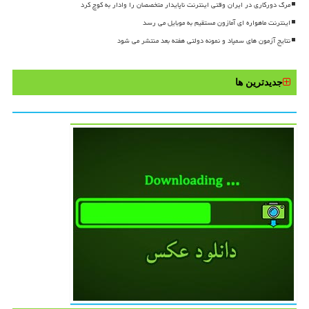
مرگ دورکاری در ایران وقتی اینترنت ناپایدار متخصصان را وادار به کوچ کرد
اینترنت ماهواره ای آمازون مستقیم به موبایل می رسد
نتایج آزمون های سمپاد و نمونه دولتی هفته بعد منتشر می شود
جدیدترین ها