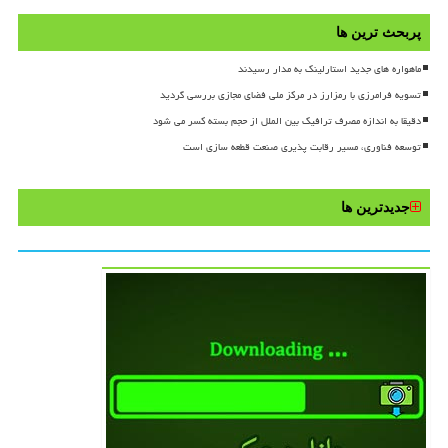
پربحث ترین ها
ماهواره های جدید استارلینک به مدار رسیدند
تسویه فرامرزی با رمزارز در مرکز ملی فضای مجازی بررسی گردید
دقیقا به اندازه مصرف ترافیک بین الملل از حجم بسته کسر می شود
توسعه فناوری، مسیر رقابت پذیری صنعت قطعه سازی است
جدیدترین ها