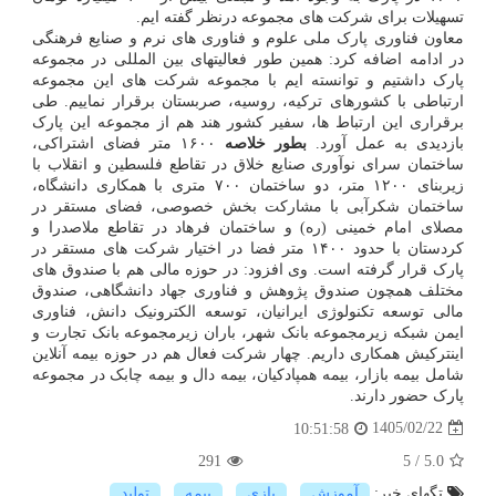
تسهیلات برای شرکت های مجموعه درنظر گفته ایم.
معاون فناوری پارک ملی علوم و فناوری های نرم و صنایع فرهنگی
در ادامه اضافه کرد: همین طور فعالیتهای بین المللی در مجموعه
پارک داشتیم و توانسته ایم با مجموعه شرکت های این مجموعه
ارتباطی با کشورهای ترکیه، روسیه، صربستان برقرار نماییم. طی
برقراری این ارتباط ها، سفیر کشور هند هم از مجموعه این پارک
بازدیدی به عمل آورد.
بطور خلاصه
۱۶۰۰ متر فضای اشتراکی،
ساختمان سرای نوآوری صنایع خلاق در تقاطع فلسطین و انقلاب با
زیربنای ۱۲۰۰ متر، دو ساختمان ۷۰۰ متری با همکاری دانشگاه،
ساختمان شکرآبی با مشارکت بخش خصوصی، فضای مستقر در
مصلای امام خمینی (ره) و ساختمان فرهاد در تقاطع ملاصدرا و
کردستان با حدود ۱۴۰۰ متر فضا در اختیار شرکت های مستقر در
پارک قرار گرفته است. وی افزود: در حوزه مالی هم با صندوق های
مختلف همچون صندوق پژوهش و فناوری جهاد دانشگاهی، صندوق
مالی توسعه تکنولوژی ایرانیان، توسعه الکترونیک دانش، فناوری
ایمن شبکه زیرمجموعه بانک شهر، باران زیرمجموعه بانک تجارت و
اینترکیش همکاری داریم. چهار شرکت فعال هم در حوزه بیمه آنلاین
شامل بیمه بازار، بیمه همپادکیان، بیمه دال و بیمه چابک در مجموعه
پارک حضور دارند.
1405/02/22
10:51:58
291
5
/
5.0
تگهای خبر:
آموزش
,
بازی
,
بیمه
,
تولید