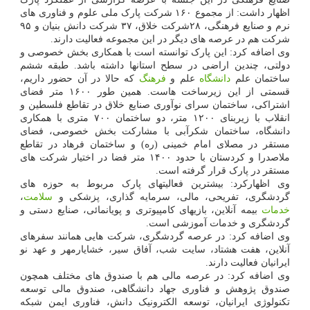
اظهار داشت: از مجموع ۱۶۰ شرکت پارک ملی علوم و فناوری های
نرم و صنایع فرهنگی، ۲۸شرکت خلاق، ۳۷ شرکت دانش بنیان و ۹۵
شرکت هم در عرصه های دیگر در این مجموعه فعالیت دارند.
وی اضافه کرد: این پارک توانسته است با همکاری بخش خصوصی و
دولتی، چندین اراضی در سطح استانها داشته باشد. طبقه ششم
ساختمان علم
دانشگاه
علم و
فرهنگ
که حالا در آن حضور داریم،
قسمتی از این زیرساخت هاست. همین طور ۱۶۰۰ متر فضای
اشتراکی، ساختمان سرای نوآوری صنایع خلاق در تقاطع فلسطین و
انقلاب با زیربنای ۱۲۰۰ متر، دو ساختمان ۷۰۰ متری با همکاری
دانشگاه، ساختمان شکرآبی با مشارکت بخش خصوصی، فضای
مستقر در مصلای امام خمینی (ره) و ساختمان فرهاد در تقاطع
ملاصدرا و کردستان با حدود ۱۴۰۰ متر فضا در اختیار شرکت های
مستقر در پارک قرار گرفته است.
وی اظهارکرد: بیشترین فعالیتهای پارک مربوط به حوزه های
گردشگری، تفریحی، مالی، سرمایه گذاری، پزشکی و
سلامت
،
خدمات
بیمه آنلاین، بازیهای کامپیوتری و پویانمائی، صنایع دستی و
گردشگری و خدمات آموزشی است.
وی اضافه کرد: در عرصه گردشگری، شرکت هایی همانند سفرهای
آنلاین، هفت هشتاد، سایت شب، آفاق سیر، خشایارمهر و عهد نو
ایرانیان فعالیت دارند.
وی اضافه کرد: در عرصه مالی هم با صندوق های مختلف همچون
صندوق پژوهش و فناوری جهاد دانشگاهی، صندوق مالی توسعه
تکنولوژی ایرانیان، توسعه الکترونیک دانش، فناوری ایمن شبکه