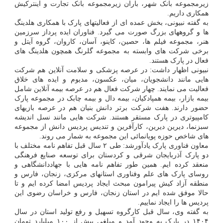
زیرمجموعه بانک شهر، باران زیرمجموعه بانک تجارت و اینترکیش
همکاری داریم.
به گفته نبیونی، بخش عمده ای از فعالیتهای پارک با همکاری هلدینگ
ها و گروههای بزرگ صورت می گیرد. فناوران ایده پرداز سرزمین
هنر، مجموعه فیلم ها، حصین، کاینو، آسان، کاروان، گروه آیتل و
برخی شرکت های وابسته به مجموعه گلرنگ همچون هلدینگ های
فعال در پارک هستند.
نبیونی اظهار داشت: در عرصه پزشکی و سلامت آنلاین هم شرکت
هایی مانند دانشجویان، میان، عکسون، مدیوم و ایده های خلاق
فعالیت می نمایند. چهار شرکت فعال هم در عرصه بیمه آنلاین شامل
بیمه بازار، بیمه همپادکیان، بیمه دال و بیمه چابک در مجموعه پارک
حضور دارند. هفت شرکت برتر دانش بنیان هم در عرصه بازیهای
کامپیوتری در پارک مستقر هستند. شرکت هایی مانند نسل اندیشه
سبزنما، دیرین دیرین، کارآفرین و تندیس پردیس دانش از مجموعه
های شاخص حوزه پویانمائی این مجموعه به شمار می روند.
معاون فناوری پارک یادآورشد: طی ۲ سال قبل تفاهم نامه مختلف با
دو پارک آذربایجان شرقی و کردستان برای توسعه صنایع فرهنگی
منعقد کرده ایم. همین طور تفاهم نامه هایی با جهاددانشگاهی و
روسای پارک های علم وفناوری استانهای مرکزی، زنجان، فارس و
منطقه آزاد کیش پیرامون مبحث ایجاد پردیس امضا کرده ایم و تا
حالا موفق شده ایم در استان زنجان، فارس و خراسان رضوی این
پردیس ها را ایجاد نماییم.
به گفته وی، سال قبل کارگروه تسهیل و رفع تولید استان در سال
۱۴۰۴ در پارک به وجود آمد و مبلغی بیش از ۱۰۰ میلیارد تومان