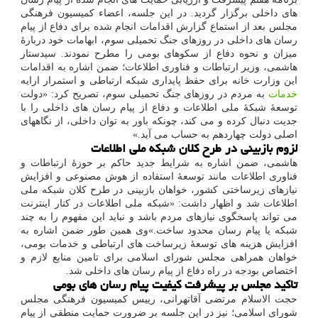
های داخلی برگزار گردید. در این جلسه، اعضاء کمیسیون فرهنگی
مجلس بعد از استماع گزارش اقدامات انجام شده برای دفاع از پیام
رسان های داخلی در روزهای جنگ تحمیلی سوم، ابهامات خود دربارهٔ
میزان و نحوه دفاع از سکوهای بومی را مطرح نمودند. سیدستار
هاشمی، وزیر ارتباطات و فناوری اطلاعات؛ ضمن اشاره به اقدامات
این وزارت خانه برای حفظ پایداری شبکه ارتباطی و استمرار ارایه
خدمات
به مردم در روزهای جنگ تحمیلی سوم، تصریح کرد: «دولت
توسعهٔ شبکهٔ ملی اطلاعات و دفاع از پیام رسان های داخلی را با
جدیت دنبال کرده و می کند، چونکه باور به توان داخلی، از نگاههای
اصلی دولت چهاردهم به حساب می آید.»
لزوم بازبینی در طرح کلان شبکه ملی اطلاعات
هاشمی، ضمن اشاره به شرایط جدید حاکم بر حوزهٔ ارتباطات و
فناوری اطلاعات مانند توسعهٔ استفاده از هوش مصنوعی و افزایش
نیازهای زیرساختی کشور، خواهان بازبینی در طرح کلان شبکه ملی
اطلاعات شد و اظهار داشت: «شبکه ملی اطلاعات در کنار اینترنت
می تواند پاسخگوی نیازهای مردم باشد و نباید این مفهوم را به چند
شبکه یا پیام رسان محدود ساخت.»وی همین طور ضمن اشاره به
افزایش هزینه های توسعهٔ زیرساخت های ارتباطی و خدمات بومی،
خواهان همراهی مجلس شورای اسلامی برای تامین منابع لازم و
اختصاص بودجه در راه دفاع از پیام رسان های داخلی شد.
تاکید مجلس بر پیشرفت کیفیت پیام رسان های بومی
حجت الاسلام مرتضی آقاتهرانی، رییس کمیسیون فرهنگی مجلس
شورای اسلامی؛ نیز در این جلسه بر ضرورت حمایت منطقی از پیام