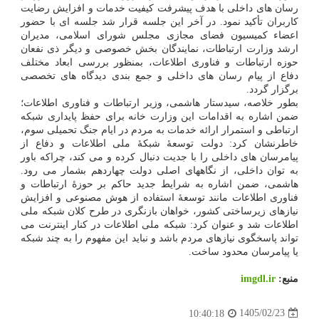
رسان های داخلی با هدف پیشرفت کیفیت خدمات و افزایش رضایت
کاربران تأکید نمود. در آخر این جلسه قرار شد جلسه ای با حضور
اعضاء کمیسیون فضای مجازی مجلس شورای اسلامی، مدیران
ارشد وزارت ارتباطات، نمایندگان بخش خصوصی و دیگر ذی نفعان
حوزه ارتباطات و فناوری اطلاعات، بمنظور بررسی ابعاد مختلف
دفاع از پیام رسان های داخلی و جمع بندی دیدگاه های تخصصی
برگزار گردد.
بطور خلاصه، سیدستار هاشمی، وزیر ارتباطات و فناوری اطلاعات؛
ضمن اشاره به اقدامات این وزارت خانه برای حفظ پایداری شبکه
ارتباطی و استمرار ارائه خدمات به مردم در ایام جنگ تحمیلی سوم،
خاطرنشان کرد: دولت توسعهٔ شبکهٔ ملی اطلاعات و دفاع از
پیامرسان های داخلی را با جدیت دنبال کرده و می کند، چراکه باور
به توان داخلی، از نگاههای اصلی دولت چهاردهم بشمار می رود.
هاشمی، ضمن اشاره به شرایط جدید حاکم بر حوزهٔ ارتباطات و
فناوری اطلاعات مانند توسعهٔ استفاده از هوش مصنوعی و افزایش
نیازهای زیرساختی کشور، خواهان بازنگری در طرح کلان شبکه ملی
اطلاعات شد و عنوان کرد: شبکه ملی اطلاعات در کنار اینترنت می
تواند پاسخگوی نیازهای مردم باشد و نباید این مفهوم را به چند شبکه
یا پیامرسان محدود ساخت.
منبع:
imgdl.ir
1405/02/23
10:40:18