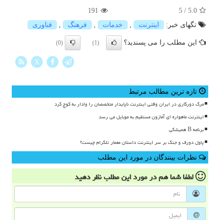
191
5
/
5.0
تگهای خبر:
اینترنت
,
خدمات
,
فرهنگ
,
فناوری
این مطلب را می پسندید؟
(0)
(1)
X
تازه ترین مطالب مرتبط
مرگ دورکاری در ایران وقتی اینترنت ناپایدار متخصصان را وادار به کوچ کرد
اینترنت ماهواره ای آمازون مستقیم به موبایل می رسد
برنامه B همیشگی
پاول دورف و جنگ بر سر اینترنت داستان معمار تلگرام چیست؟
نظرات بینندگان در مورد این مطلب
لطفا شما هم
در مورد این مطلب
نظر دهید