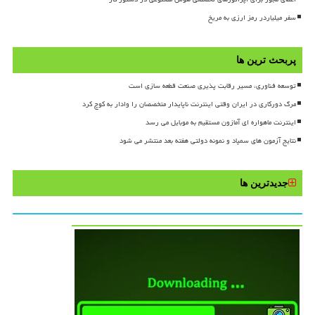
سفر میلیاردر رمز ارزی به مریخ
پربحث ترین ها
توسعه فناوری، مسیر رقابت پذیری صنعت قطعه سازی است
مرگ دورکاری در ایران وقتی اینترنت ناپایدار متخصصان را وادار به کوچ کرد
اینترنت ماهواره ای آمازون مستقیم به موبایل می رسد
نتایج آزمون های سمپاد و نمونه دولتی هفته بعد منتشر می شود
جدیدترین ها