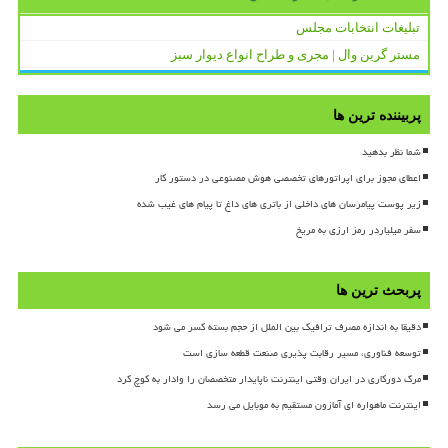
تبلیغات انتخابات مجلس
مستر گرین وال | مجری و طراح انواع دیوار سبز
پربیننده ترین ها
شما نظر بدهید
اعطای مجوز برای اپراتورهای تخصصی هوش مصنوعی در دستور کار
زیر پوست پیامرسان های داخلی از باتری های داغ تا پیام های غیب شده
سفر میلیاردر رمز ارزی به مریخ
پربحث ترین ها
دقیقا به اندازه مصرف ترافیک بین الملل از حجم بسته کسر می شود
توسعه فناوری، مسیر رقابت پذیری صنعت قطعه سازی است
مرگ دورکاری در ایران وقتی اینترنت ناپایدار متخصصان را وادار به کوچ کرد
اینترنت ماهواره ای آمازون مستقیم به موبایل می رسد