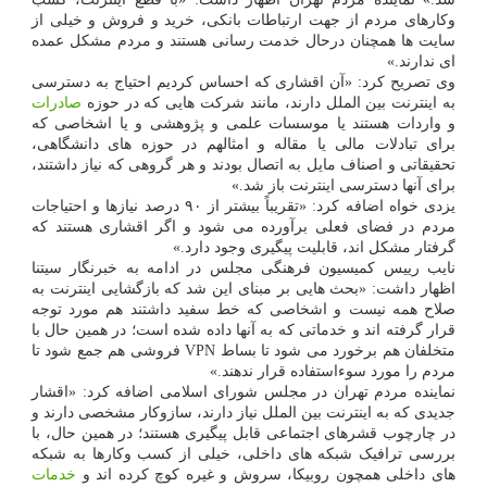
وکارهای مردم از جهت ارتباطات بانکی، خرید و فروش و خیلی از
سایت ها همچنان درحال خدمت رسانی هستند و مردم مشکل عمده
ای ندارند.»
وی تصریح کرد: «آن اقشاری که احساس کردیم احتیاج به دسترسی
به اینترنت بین الملل دارند، مانند شرکت هایی که در حوزه
صادرات
و واردات هستند یا موسسات علمی و پژوهشی و یا اشخاصی که
برای تبادلات مالی یا مقاله و امثالهم در حوزه های دانشگاهی،
تحقیقاتی و اصناف مایل به اتصال بودند و هر گروهی که نیاز داشتند،
برای آنها دسترسی اینترنت باز شد.»
یزدی خواه اضافه کرد: «تقریباً بیشتر از ۹۰ درصد نیازها و احتیاجات
مردم در فضای فعلی برآورده می شود و اگر اقشاری هستند که
گرفتار مشکل اند، قابلیت پیگیری وجود دارد.»
نایب رییس کمیسیون فرهنگی مجلس در ادامه به خبرنگار سیتنا
اظهار داشت: «بحث هایی بر مبنای این شد که بازگشایی اینترنت به
صلاح همه نیست و اشخاصی که خط سفید داشتند هم مورد توجه
قرار گرفته اند و خدماتی که به آنها داده شده است؛ در همین حال با
متخلفان هم برخورد می شود تا بساط VPN فروشی هم جمع شود تا
مردم را مورد سوءاستفاده قرار ندهند.»
نماینده مردم تهران در مجلس شورای اسلامی اضافه کرد: «اقشار
جدیدی که به اینترنت بین الملل نیاز دارند، سازوکار مشخصی دارند و
در چارچوب قشرهای اجتماعی قابل پیگیری هستند؛ در همین حال، با
بررسی ترافیک شبکه های داخلی، خیلی از کسب وکارها به شبکه
های داخلی همچون روبیکا، سروش و غیره کوچ کرده اند و
خدمات