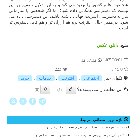
شخصیت ها و کشور را تهدید می کند و به این دلایل تصمیم بر این
نیست که دسترسی همگانی داده شود؛ اما اگر شخصی یا سازمانی
نیاز به دسترسی اینترنت جهانی داشته باشد، این دسترسی داده می
شود. در همین حال، اینترنت پرو هم ارزان تر و هم قابل دسترس تر
است.
منبع:
دانلود عكس
1405/03/01
12:57:32
223
5
/
5.0
تگهای خبر:
اجتماعی
,
اینترنت
,
خدمات
,
خرید
این مطلب را می پسندید؟
(0)
(1)
X
تازه ترین مطالب مرتبط
دقیقا به اندازه مصرف ترافیک بین الملل از حجم بسته کسر می شود
مرگ دورکاری در ایران وقتی اینترنت ناپایدار متخصصان را وادار به کوچ کرد