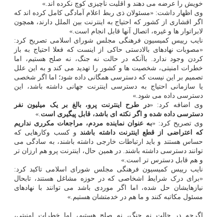
خویش را عرضه می دهند و اقلیت ناچیزی کوچ نکرده اند.»
وی اظهار داشت: «مسئولان ذی ربط اعلام آمادگی کامل کرده اند که
اگر اقشاری از کشور که احتیاج به اینترنت بین الملل دارند، همچون
لابراتوار ها و غیره، اتصال آنها قابل انجام است.»
نایب رییس کمیسیون فرهنگی مجلس شورای اسلامی تصریح کرد:
«مصوبات نهادهای بالادستی حاکی از اینست که فعلا احتیاج به باز
کردن وجود ندارد. باآنکه در حالت نه جنگ، نه صلح هستیم، اما
خطرات امنیتی، شخصیت ها و کشور را تهدید می کند و به این علل
تصمیم بر این نیست که دسترسی همگانی داده شود؛ اما اگر شخصی
یا سازمانی احتیاج به دسترسی اینترنت جهانی داشته باشد، این
دسترسی داده می شود.»
وی اضافه کرد: «
در طرح اینترنت پرو، بالغ بر یک میلیون نفر
دسترسی داده شده و اگر نکته ای باشد، قابل پیگیری است
.»
وی تصریح کرد: «
به عنوان نماینده مردم، مراجعات مکرری نداریم
که اعتراضی از قطع اینترنت داشته باشند
و کسب وکارهایی که
حساس هستند و باید ارتباطات خارجی داشته باشند، به سادگی می
توانند دسترسی داشته باشند. در همین حال، اینترنت پرو هم ارزان تر
و هم قابل دسترس تر است.»
نایب رییس کمیسیون فرهنگی مجلس شورای اسلامی تاکید کرد:
«برای درک شرایط اشخاصی که در حوزه مشاغل هستند، تابحال
نیازهایشان حل شده، اما اگر موردی باشد می توانند با نهادهای
مسئول مکاتبه کنند و ما هم در خدمتشان هستیم.»
اگرچه در حالت نه جنگ، نه صلح هستیم، اما خطرات امنیتی،