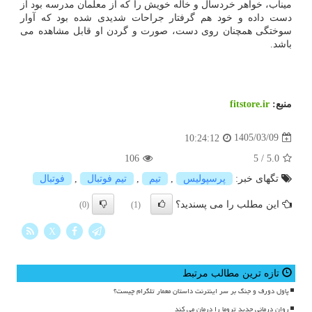
میناب، خواهر خردسال و خاله خویش را که از معلمان مدرسه بود از
دست داده و خود هم گرفتار جراحات شدیدی شده بود که آوار
سوختگی همچنان روی دست، صورت و گردن او قابل مشاهده می
باشد.
منبع:
fitstore.ir
1405/03/09
10:24:12
106
5
/
5.0
تگهای خبر:
پرسپولیس
,
تیم
,
تیم فوتبال
,
فوتبال
این مطلب را می پسندید؟
(0)
(1)
X
تازه ترین مطالب مرتبط
پاول دورف و جنگ بر سر اینترنت داستان معمار تلگرام چیست؟
روان درمانی جدید تروما را درمان می کند