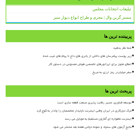
تبلیغات انتخابات مجلس
مستر گرین وال | مجری و طراح انواع دیوار سبز
پربیننده ترین ها
شما نظر بدهید
زیر پوست پیامرسان های داخلی از باتری های داغ تا پیام های غیب شده
اعطای مجوز برای اپراتورهای تخصصی هوش مصنوعی در دستور کار
سفر میلیاردر رمز ارزی به مریخ
پربحث ترین ها
توسعه فناوری، مسیر رقابت پذیری صنعت قطعه سازی است
مرگ دورکاری در ایران وقتی اینترنت ناپایدار متخصصان را وادار به کوچ کرد
اینترنت ماهواره ای آمازون مستقیم به موبایل می رسد
نتایج آزمون های سمپاد و نمونه دولتی هفته بعد منتشر می شود