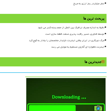
سفر میلیاردر رمز ارزی به مریخ
پربحث ترین ها
دقیقا به اندازه مصرف ترافیک بین الملل از حجم بسته کسر می شود
توسعه فناوری، مسیر رقابت پذیری صنعت قطعه سازی است
مرگ دورکاری در ایران وقتی اینترنت ناپایدار متخصصان را وادار به کوچ کرد
اینترنت ماهواره ای آمازون مستقیم به موبایل می رسد
جدیدترین ها