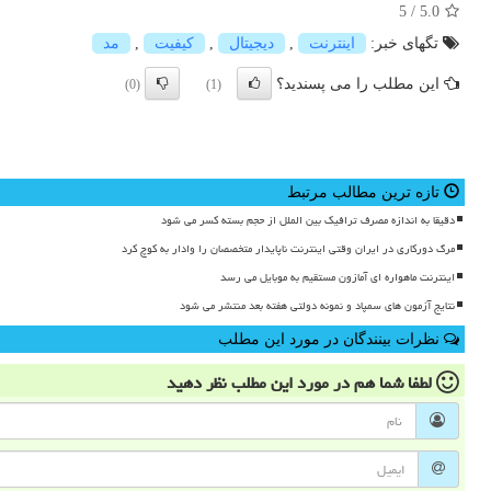
5
/
5.0
تگهای خبر:
اینترنت
,
دیجیتال
,
كیفیت
,
مد
این مطلب را می پسندید؟
(0)
(1)
تازه ترین مطالب مرتبط
دقیقا به اندازه مصرف ترافیک بین الملل از حجم بسته کسر می شود
مرگ دورکاری در ایران وقتی اینترنت ناپایدار متخصصان را وادار به کوچ کرد
اینترنت ماهواره ای آمازون مستقیم به موبایل می رسد
نتایج آزمون های سمپاد و نمونه دولتی هفته بعد منتشر می شود
نظرات بینندگان در مورد این مطلب
لطفا شما هم
در مورد این مطلب
نظر دهید