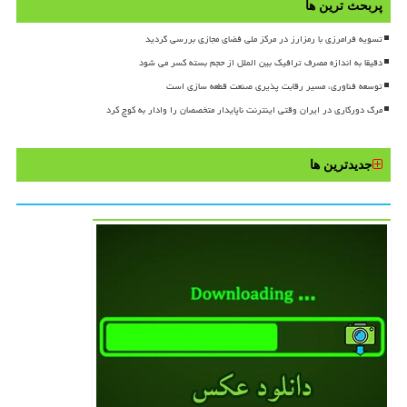
پربحث ترین ها
تسویه فرامرزی با رمزارز در مرکز ملی فضای مجازی بررسی گردید
دقیقا به اندازه مصرف ترافیک بین الملل از حجم بسته کسر می شود
توسعه فناوری، مسیر رقابت پذیری صنعت قطعه سازی است
مرگ دورکاری در ایران وقتی اینترنت ناپایدار متخصصان را وادار به کوچ کرد
جدیدترین ها