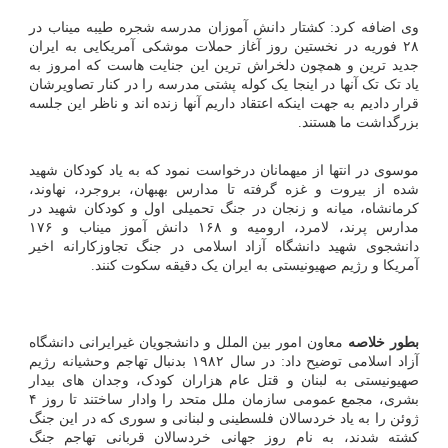
وی اضافه کرد: کشتار دانش آموزان مدرسه شجره طیبه میناب در
۲۸ فوریه در نخستین روز آغاز حملات موشکی آمریکایی به ایران
جدید ترین و همچون دلخراش ترین این جنایت هاست که امروز به
یاد تک تک آنها در اینجا یک کوله پشتی مدرسه را در کنار تصاویرشان
قرار دادیم به جهت اینکه اعتقاد داریم آنها زنده اند و ناظر این جلسه
بزرگداشت ما هستند.
موسوی در انتها از میهمانان درخواست نمود که به یاد کودکان شهید
شده از بیروت و غزه گرفته تا مدارس بهبهان، بروجرد، نهاوند،
کرمانشاه، میانه و زنجان در جنگ تحمیلی اول و کودکان شهید در
مدارس پرند، لامرد، ارومیه و ۱۶۸ دانش آموز میناب و ۱۷۶
دانشجوی شهید دانشگاه آزاد اسلامی در جنگ تجاوزکارانه اخیر
آمریکا و رژیم صهیونیستی به ایران یک دقیقه سکوت کنند.
بطور خلاصه
معاون امور بین الملل و دانشجویان غیرایرانی دانشگاه
آزاد اسلامی توضیح داد: در سال ۱۹۸۲ بدنبال تهاجم وحشیانه رژیم
صهیونیستی به لبنان و قتل عام هزاران کودک، وجدان های بیدار
بشری، مجمع عمومی سازمان ملل متحد را وادار ساختند تا روز ۴
ژوئن را به یاد خردسالان فلسطینی و لبنانی و سوری که در این جنگ
کشته شدند، به نام روز جهانی خردسالان قربانی تهاجم جنگ