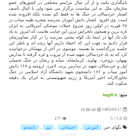
نامگذاری بکنند و از آن سال مراسم مختلفی در کشورهای عضو
سازمان ملل به این مناسبت برگزار می شود ولی با کمال تأسف
کشتار خردسالان در جنگ ها نه فقط کم نشده بلکه افزوده شده
است. وی افزود: کشتار دانش آموزان مدرسه شجره طیبه میناب در
۲۸ فوریه در اولین روز شروع حملات موشکی آمریکایی به ایران
تازه ترین و همچون دلخراش ترین این جنایت هاست که امروز به یاد
تک تک آنها در اینجا یک کوله پشتی مدرسه را در کنار تصاویرشان
قرار دادیم به جهت این که اعتقاد داریم آنها زنده اند و ناظر این
جلسه بزرگداشت ما هستند. موسوی در آخر از مهمانان درخواست
کرد که به یاد خردسالان شهید شده از بیروت و غزه گرفته تا مدارس
بهبهان، بروجرد، نهاوند، کرمانشاه، میانه و زنجان در جنگ تحمیلی
اول و خردسالان شهید در مدارس پرند، لامرد، ارومیه و ۱۶۸ دانش
آموز میناب و ۱۷۶ دانشجوی شهید دانشگاه آزاد اسلامی در جنگ
تجاوزکارانه اخیر آمریکا و رژیم صهیونیستی به ایران یک دقیقه
سکوت کنند.
منبع:
imgdl.ir
1405/03/17
19:00:44
177
5
/
5.0
تگهای خبر:
آموزش
,
اجتماعی
,
تیم
,
دانشجو