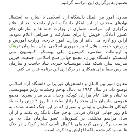
تصمیم به برگزاری این مراسم گرفتیم.
معاون امور بین الملل دانشگاه آزاد اسلامی با اشاره به استقبال
نهادهای مختلف از این ابتکار دانشگاه اظهار داشت: بعد از اعلام
برگزاری این مراسم، شماری از وزارت خانه ها و سازمان های
کشور آمادگی خویش را برای مشارکت و همراهی اعلام نمودند.
ازاین رو لازم می دانم از وزارت امور خارجه، وزارت آموزش و
پرورش، جمعیت هلال احمر جمهوری اسلامی ایران، سازمان
فرهنگ
و ارتباطات اسلامی، کمیسیون ملی یونسکو، کمیسیون ملی
آیسسکو، دانشگاه تهران، مجمع جهانی صلح اسلامی، جمعیت خیرین
مدرسه ساز، شبکه ملی موسسات خیریه، بنیاد حاسب و سازمان
مدارس سما برای همکاری در برگزاری این برنامه قدردانی کنم.
معاون امور بین الملل و دانشجویان غیرایرانی دانشگاه آزاد اسلامی
توضیح داد: در سال ۱۹۸۲ به دنبال تهاجم وحشیانه رژیم صهیونیستی
به لبنان و قتل عام هزاران کودک، وجدان های بیدار بشری، مجمع
عمومی سازمان ملل متحد را وادار ساختند تا روز ۴ ژوئن را به یاد
کودکان فلسطینی و لبنانی و سوری که در این جنگ کشته شدند، به
نام روز جهانی کودکان قربانی تهاجم جنگ نامگذاری بکنند و از آن
سال مراسم مختلفی در کشورهای عضو سازمان ملل به این
مناسبت برگزار می گردد ولی با کمال تأسف کشتار کودکان در جنگ
ها نه تنها کم نشده بلکه افزایش پیدا کرده است.