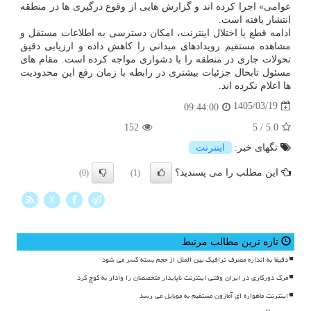
عوامی» اجرا کرده اند و گزارش هایی از وقوع درگیری ها در منطقه
انتشار یافته است.
ادامه قطع یا اختلال اینترنت، امکان دسترسی به اطلاعات مستقل و
مشاهده مستقیم رویدادهای میدانی را کاهش داده و ارزیابی دقیق
تحولات جاری در منطقه را با دشواری مواجه کرده است. مقام های
مسئول تابحال جزئیات بیشتری در رابطه با زمان رفع این محدودیت
ها اعلام نکرده اند.
1405/03/19
09:44:00
152
5
/
5.0
تگهای خبر:
اینترنت
این مطلب را می پسندید؟
(0)
(1)
X
تازه ترین مطالب مرتبط
دقیقا به اندازه مصرف ترافیک بین الملل از حجم بسته کسر می شود
مرگ دورکاری در ایران وقتی اینترنت ناپایدار متخصصان را وادار به کوچ کرد
اینترنت ماهواره ای آمازون مستقیم به موبایل می رسد