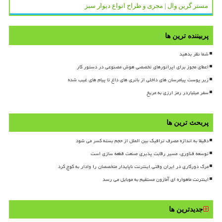
مستر گرین وال | مجری و طراح انواع دیوار سبز
پربیننده ترین ها
شما نظر بدهید
اعطای مجوز برای اپراتورهای تخصصی هوش مصنوعی در دستور کار
زیر پوست پیامرسان های داخلی از باتری های داغ تا پیام های غیب شده
سفر میلیاردر رمز ارزی به مریخ
پربحث ترین ها
دقیقا به اندازه مصرف ترافیک بین الملل از حجم بسته کسر می شود
توسعه فناوری، مسیر رقابت پذیری صنعت قطعه سازی است
مرگ دورکاری در ایران وقتی اینترنت ناپایدار متخصصان را وادار به کوچ کرد
اینترنت ماهواره ای آمازون مستقیم به موبایل می رسد
جدیدترین ها