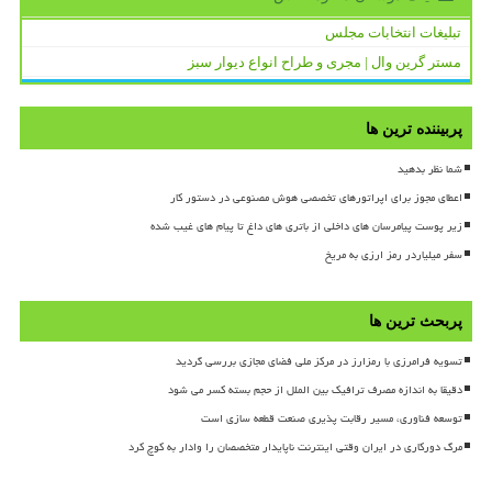
تبلیغات انتخابات مجلس
مستر گرین وال | مجری و طراح انواع دیوار سبز
پربیننده ترین ها
شما نظر بدهید
اعطای مجوز برای اپراتورهای تخصصی هوش مصنوعی در دستور کار
زیر پوست پیامرسان های داخلی از باتری های داغ تا پیام های غیب شده
سفر میلیاردر رمز ارزی به مریخ
پربحث ترین ها
تسویه فرامرزی با رمزارز در مرکز ملی فضای مجازی بررسی گردید
دقیقا به اندازه مصرف ترافیک بین الملل از حجم بسته کسر می شود
توسعه فناوری، مسیر رقابت پذیری صنعت قطعه سازی است
مرگ دورکاری در ایران وقتی اینترنت ناپایدار متخصصان را وادار به کوچ کرد