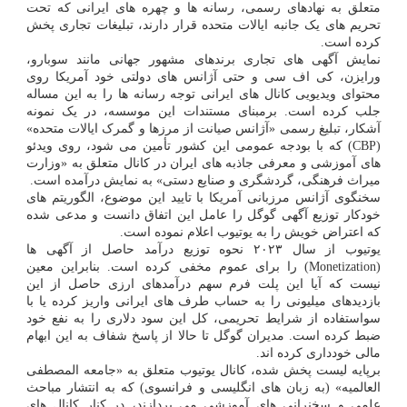
متعلق به نهادهای رسمی، رسانه ها و چهره های ایرانی که تحت
تحریم های یک جانبه ایالات متحده قرار دارند، تبلیغات تجاری پخش
کرده است.
نمایش آگهی های تجاری برندهای مشهور جهانی مانند سوبارو،
ورایزن، کی اف سی و حتی آژانس های دولتی خود آمریکا روی
محتوای ویدیویی کانال های ایرانی توجه رسانه ها را به این مساله
جلب کرده است. برمبنای مستندات این موسسه، در یک نمونه
آشکار، تبلیغ رسمی «آژانس صیانت از مرزها و گمرک ایالات متحده»
(CBP) که با بودجه عمومی این کشور تأمین می شود، روی ویدئو
های آموزشی و معرفی جاذبه های ایران در کانال متعلق به «وزارت
میراث فرهنگی، گردشگری و صنایع دستی» به نمایش درآمده است.
سخنگوی آژانس مرزبانی آمریکا با تایید این موضوع، الگوریتم های
خودکار توزیع آگهی گوگل را عامل این اتفاق دانست و مدعی شده
که اعتراض خویش را به یوتیوب اعلام نموده است.
یوتیوب از سال ۲۰۲۳ نحوه توزیع درآمد حاصل از آگهی ها
(Monetization) را برای عموم مخفی کرده است. بنابراین معین
نیست که آیا این پلت فرم سهم درآمدهای ارزی حاصل از این
بازدیدهای میلیونی را به حساب طرف های ایرانی واریز کرده یا با
سواستفاده از شرایط تحریمی، کل این سود دلاری را به نفع خود
ضبط کرده است. مدیران گوگل تا حالا از پاسخ شفاف به این ابهام
مالی خودداری کرده اند.
برپایه لیست پخش شده، کانال یوتیوب متعلق به «جامعه المصطفی
العالمیه» (به زبان های انگلیسی و فرانسوی) که به انتشار مباحث
علمی و سخنرانی های آموزشی می پردازند، در کنار کانال های