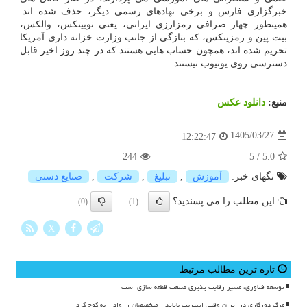
خبرگزاری فارس و برخی نهادهای رسمی دیگر، حذف شده اند.
همینطور چهار صرافی رمزارزی ایرانی، یعنی نوبیتکس، والکس،
بیت پین و رمزینکس، که بتازگی از جانب وزارت خزانه داری آمریکا
تحریم شده اند، همچون حساب هایی هستند که در چند روز اخیر قابل
دسترسی روی یوتیوب نیستند.
منبع:
دانلود عكس
1405/03/27
12:22:47
244
5
/
5.0
تگهای خبر:
آموزش
,
تبلیغ
,
شركت
,
صنایع دستی
این مطلب را می پسندید؟
(0)
(1)
X
تازه ترین مطالب مرتبط
توسعه فناوری، مسیر رقابت پذیری صنعت قطعه سازی است
مرگ دورکاری در ایران وقتی اینترنت ناپایدار متخصصان را وادار به کوچ کرد