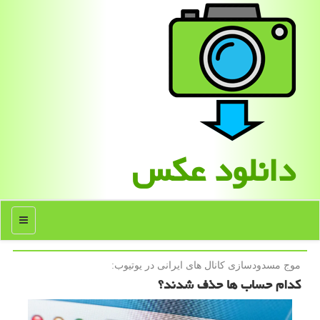
دانلود عكس
منو
موج مسدودسازی كانال های ایرانی در یوتیوب:
کدام حساب ها حذف شدند؟