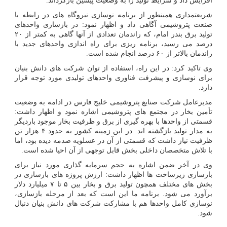
افزایش داد و شرایط تولید را به وضعیت پیشین بازگرداند.
شریعتمداری همینطور از برنامه نوسازی نیروگاه های در رابطه با
صنعت پتروشیمی آگاهی داد و اظهار نمود: در بازسازی واحدهای
تولید برق بندر امام، که راندمان تعدادی از آنها گاهی به کمتر از ۲۰
درصد می رسید، برنامه ریزی برای راه اندازی واحدهای جدید با
راندمان بالاتر از ۶۰ درصد انجام شده است.
وی تاکید کرد: در این راه، استفاده از توان شرکت های دانش بنیان
برای نوسازی و پیشرفت فناوری واحدهای تولیدی مورد توجه قرار
دارد.
مدیرعامل شرکت صنایع پتروشیمی خلیج فارس در ادامه به وضعیت
تأمین بخار در مجتمع های پتروشیمی اشاره نمود و اظهار داشت:
قسمتی از واحدها با بهره گیری از برق و ظرفیت بخار موجود باردیگر
به مدار تولید بازگشته اند. در این زمینه کشور به حدود ۴ هزار تن
ظرفیت نیاز داشت که قسمتی از آن در عسلویه صدمه دیده بود، اما
با تلاش متخصصان داخلی بخش قابل توجهی از آن احیا شده است.
وی در آخر ضمن اشاره به حجم سرمایه گذاری مورد نیاز برای
بازسازی زیرساخت ها اظهار داشت: ارزش پروژه های بازسازی در
بخش های مختلف همچون تولید برق و بخار بین ۵ تا ۷ میلیارد دلار
برآورد می شود. برنامه ما این است که بعد از مرحله بازسازی،
نوسازی کامل واحدها هم با مشارکت شرکت های دانش بنیان دنبال
شود.