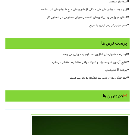
شما نظر بدهید
زیر پوست پیامرسان های داخلی از باتری های داغ تا پیام های غیب شده
اعطای مجوز برای اپراتورهای تخصصی هوش مصنوعی در دستور کار
سفر میلیاردر رمز ارزی به مریخ
پربحث ترین ها
اینترنت ماهواره ای آمازون مستقیم به موبایل می رسد
نتایج آزمون های سمپاد و نمونه دولتی هفته بعد منتشر می شود
برنامه B همیشگی
حفظ جنگل بدون مدیریت محکوم به تخریب است
جدیدترین ها