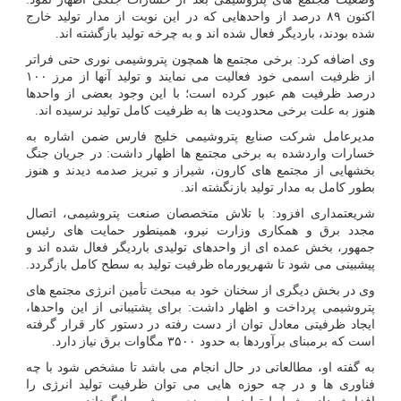
اکنون ۸۹ درصد از واحدهایی که در این نوبت از مدار تولید خارج
شده بودند، باردیگر فعال شده اند و به چرخه تولید بازگشته اند.
وی اضافه کرد: برخی مجتمع ها همچون پتروشیمی نوری حتی فراتر
از ظرفیت اسمی خود فعالیت می نمایند و تولید آنها از مرز ۱۰۰
درصد ظرفیت هم عبور کرده است؛ با این وجود بعضی از واحدها
هنوز به علت برخی محدودیت ها به ظرفیت کامل تولید نرسیده اند.
مدیرعامل شرکت صنایع پتروشیمی خلیج فارس ضمن اشاره به
خسارات واردشده به برخی مجتمع ها اظهار داشت: در جریان جنگ
بخشهایی از مجتمع های کارون، شیراز و تبریز صدمه دیدند و هنوز
بطور کامل به مدار تولید بازنگشته اند.
شریعتمداری افزود: با تلاش متخصصان صنعت پتروشیمی، اتصال
مجدد برق و همکاری وزارت نیرو، همینطور حمایت های رئیس
جمهور، بخش عمده ای از واحدهای تولیدی باردیگر فعال شده اند و
پیشبینی می شود تا شهریورماه ظرفیت تولید به سطح کامل بازگردد.
وی در بخش دیگری از سخنان خود به مبحث تأمین انرژی مجتمع های
پتروشیمی پرداخت و اظهار داشت: برای پشتیبانی از این واحدها،
ایجاد ظرفیتی معادل توان از دست رفته در دستور کار قرار گرفته
است که برمبنای برآوردها به حدود ۳۵۰۰ مگاوات برق نیاز دارد.
به گفته او، مطالعاتی در حال انجام می باشد تا مشخص شود با چه
فناوری ها و در چه حوزه هایی می توان ظرفیت تولید انرژی را