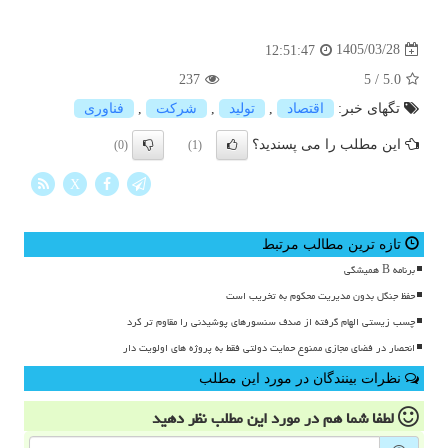
1405/03/28
12:51:47
237
5
/
5.0
تگهای خبر:
اقتصاد
,
تولید
,
شركت
,
فناوری
این مطلب را می پسندید؟
(0)
(1)
X
تازه ترین مطالب مرتبط
برنامه B همیشگی
حفظ جنگل بدون مدیریت محکوم به تخریب است
چسب زیستی الهام گرفته از صدف سنسورهای پوشیدنی را مقاوم تر کرد
انحصار در فضای مجازی ممنوع حمایت دولتی فقط به پروژه های اولویت دار
نظرات بینندگان در مورد این مطلب
لطفا شما هم
در مورد این مطلب
نظر دهید