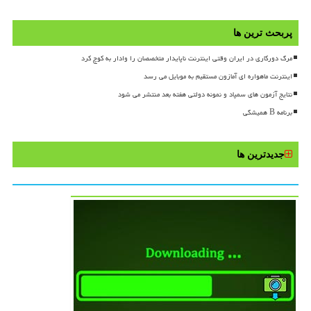
پربحث ترین ها
مرگ دورکاری در ایران وقتی اینترنت ناپایدار متخصصان را وادار به کوچ کرد
اینترنت ماهواره ای آمازون مستقیم به موبایل می رسد
نتایج آزمون های سمپاد و نمونه دولتی هفته بعد منتشر می شود
برنامه B همیشگی
جدیدترین ها