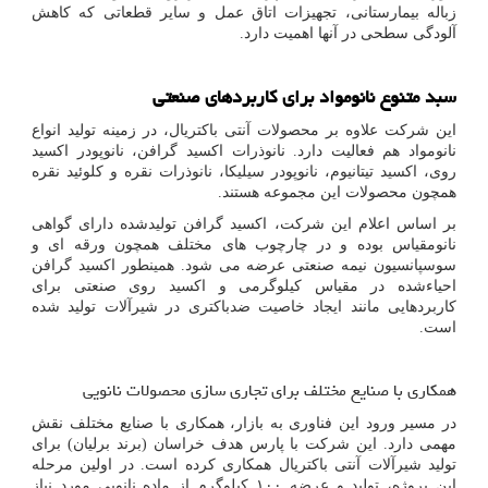
زباله بیمارستانی، تجهیزات اتاق عمل و سایر قطعاتی که کاهش
آلودگی سطحی در آنها اهمیت دارد.
سبد متنوع نانومواد برای کاربردهای صنعتی
این شرکت علاوه بر محصولات آنتی باکتریال، در زمینه تولید انواع
نانومواد هم فعالیت دارد. نانوذرات اکسید گرافن، نانوپودر اکسید
روی، اکسید تیتانیوم، نانوپودر سیلیکا، نانوذرات نقره و کلوئید نقره
همچون محصولات این مجموعه هستند.
بر اساس اعلام این شرکت، اکسید گرافن تولیدشده دارای گواهی
نانومقیاس بوده و در چارچوب های مختلف همچون ورقه ای و
سوسپانسیون نیمه صنعتی عرضه می شود. همینطور اکسید گرافن
احیاءشده در مقیاس کیلوگرمی و اکسید روی صنعتی برای
کاربردهایی مانند ایجاد خاصیت ضدباکتری در شیرآلات تولید شده
است.
همکاری با صنایع مختلف برای تجاری سازی محصولات نانویی
در مسیر ورود این فناوری به بازار، همکاری با صنایع مختلف نقش
مهمی دارد. این شرکت با پارس هدف خراسان (برند برلیان) برای
تولید شیرآلات آنتی باکتریال همکاری کرده است. در اولین مرحله
این پروژه، تولید و عرضه ۱۰۰ کیلوگرم از ماده نانویی مورد نیاز