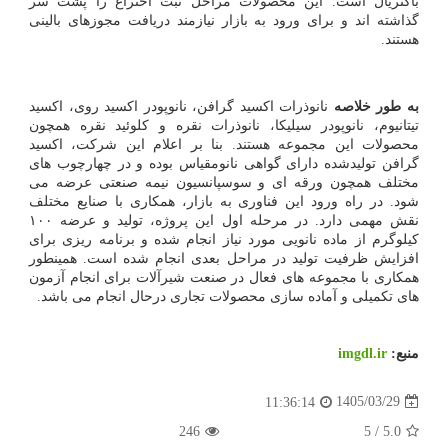
باکتریال است. این محصولات مراحل ثبت اختراع را پشت سر
گذاشته اند و برای ورود به بازار نیازمند دریافت مجوزهای بالینی
هستند.
به طور خلاصه
نانوذرات اکسید گرافن، نانوپودر اکسید روی، اکسید
تیتانیوم، نانوپودر سیلیکا، نانوذرات نقره و کلوئید نقره همچون
محصولات این مجموعه هستند. بنا بر اعلام این شرکت، اکسید
گرافن تولیدشده دارای گواهی نانومقیاس بوده و در چهارچوب های
مختلف همچون ورقه ای و سوسپانسیون نیمه صنعتی عرضه می
شود. در راه ورود این فناوری به بازار، همکاری با صنایع مختلف
نقش مهمی دارد. در مرحله اول این پروژه، تولید و عرضه ۱۰۰
کیلوگرم از ماده نانویی مورد نیاز انجام شده و برنامه ریزی برای
افزایش ظرفیت تولید در مراحل بعدی انجام شده است. همینطور
همکاری با مجموعه های فعال در صنعت شیرآلات برای انجام آزمون
های تکمیلی و آماده سازی محصولات تجاری درحال انجام می باشد.
منبع:
imgdl.ir
1405/03/29
11:36:14
246
5
/
5.0