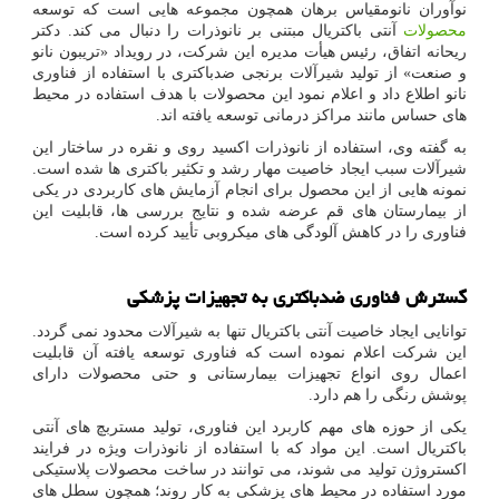
نوآوران نانومقیاس برهان همچون مجموعه هایی است که توسعه
محصولات
آنتی باکتریال مبتنی بر نانوذرات را دنبال می کند. دکتر
ریحانه اتفاق، رئیس هیأت مدیره این شرکت، در رویداد «تریبون نانو
و صنعت» از تولید شیرآلات برنجی ضدباکتری با استفاده از فناوری
نانو اطلاع داد و اعلام نمود این محصولات با هدف استفاده در محیط
های حساس مانند مراکز درمانی توسعه یافته اند.
به گفته وی، استفاده از نانوذرات اکسید روی و نقره در ساختار این
شیرآلات سبب ایجاد خاصیت مهار رشد و تکثیر باکتری ها شده است.
نمونه هایی از این محصول برای انجام آزمایش های کاربردی در یکی
از بیمارستان های قم عرضه شده و نتایج بررسی ها، قابلیت این
فناوری را در کاهش آلودگی های میکروبی تأیید کرده است.
گسترش فناوری ضدباکتری به تجهیزات پزشکی
توانایی ایجاد خاصیت آنتی باکتریال تنها به شیرآلات محدود نمی گردد.
این شرکت اعلام نموده است که فناوری توسعه یافته آن قابلیت
اعمال روی انواع تجهیزات بیمارستانی و حتی محصولات دارای
پوشش رنگی را هم دارد.
یکی از حوزه های مهم کاربرد این فناوری، تولید مستربچ های آنتی
باکتریال است. این مواد که با استفاده از نانوذرات ویژه در فرایند
اکستروژن تولید می شوند، می توانند در ساخت محصولات پلاستیکی
مورد استفاده در محیط های پزشکی به کار روند؛ همچون سطل های