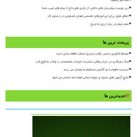
شما نظر بدهید
زیر پوست پیامرسان های داخلی از باتری های داغ تا پیام های غیب شده
اعطای مجوز برای اپراتورهای تخصصی هوش مصنوعی در دستور کار
سفر میلیاردر رمز ارزی به مریخ
پربحث ترین ها
توسعه فناوری، مسیر رقابت پذیری صنعت قطعه سازی است
مرگ دورکاری در ایران وقتی اینترنت ناپایدار متخصصان را وادار به کوچ کرد
اینترنت ماهواره ای آمازون مستقیم به موبایل می رسد
نتایج آزمون های سمپاد و نمونه دولتی هفته بعد منتشر می شود
جدیدترین ها