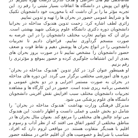
واقع این پویش در دانشگاه ها اتفاقات بسیار مثبتی را رقم زد. این
تجربه مؤثر ما را بر آن داشت که با محوریت خود دانشجویان تکنیک
ها و شرایط عمومی حضور در بحران ها را تهیه و تدوین نماییم.
زائری لطف اشاره کرد: زحمت تدوین هندبوک مداخله در بحرانبا
دانشجویان دوره دکتری دانشگاه علوم پزشکی شهید بهشتی است.
برای آن که بتوانیم تجارب مختلف دانشجویان را در این عرصه به
صورت منسجم گردآوری نماییم، فراخوان دادیم تا تجربیات
دانشجویی را در انواع بحران ها پوشش دهیم و نقاط قوت و ضعف
حضور دانشجویان را مشخص نماییم تا در صورت بروز بحران های
بعدی از این اشتباهات جلوگیری کرده و حضور بموقع و مؤثرتری را
رقم بزنیم.
او همینطور عنوان کرد: در کنار تدوین "هندبوک مداخله در بحران"
دوره های آموزشی مختلفی برگزار می گردد. این دوره های مداخله
در بحران به صورت مستمر اجرایی و در دو بخش عمومی و
تخصصی برنامه ریزی شده است. حضور در این کارگاه ها و مشاهده
تجربیات دانشجویان مختلف سبب افزایش نقش آفرینی دانشجویان
دانشگاه های علوم پزشکی می شود.
مدیرکل فرهنگی وزارت بهداشت "هندبوک مداخله در بحران" را
شامل دو بخش علمی و عملی دانست و اظهار داشت: این هندبوک
می تواند چالش های مختلفی را مرتفع کند. بعنوان مثال بحران ها در
مناطق مختلفی از کشور اتفاق می افتند که از نظر آداب و رسوم و
اقلیم با همدیگر متفاوت هستند. در مواقعی لزوم دارد که افراد،
متناسب با شرایط و خصوصیت های آن اقلیم خاص در منطقه حضور