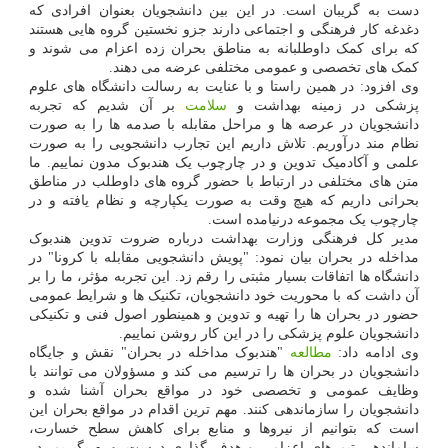
دست به گریبان است. در این بین دانشجویان بعنوان افرادی که
دغدغه کار فرهنگی و اجتماعی دارند جزو نخستین گروه هایی هستند
که برای کمک داوطلبانه به مناطق بحران زده اعزام می شوند و
کمک های تخصصی و عمومی مختلفی عرضه می دهند.
وی افزود: در همین راستا و با عنایت به رسالت دانشگاه های علوم
پزشکی در زمینه بهداشت و
سلامت
بر آن شدیم که تجربه
دانشجویان در عرصه ها و مراحل مقابله با صدمه ها را به صورت
نظام مند درآوریم. تلاش داریم این تجارب دانشجویی را به صورت
علمی و آکادمیک تدوین و در چارچوب یک هندبوک مدون نماییم. ما
متن های مختلفی در ارتباط با حضور گروه های داوطلب در مناطق
بحرانی داریم که هیچ وقت به صورت یکپارچه و نظام یافته و در
چارچوب یک مجموعه درنیامده است.
مدیر کل فرهنگی وزارت بهداشت درباره ضروت تدوین هندبوک
مداخله در بحران بیان نمود: "پویش دانشجویی مقابله با کرونا" در
دانشگاه ها اتفاقات بسیار مثبتی را رقم زد. این تجربه مؤثر، ما را بر
آن داشت که با محوریت خود دانشجویان، تکنیک ها و شرایط عمومی
حضور در بحران ها را تهیه و تدوین و همینطور اصول فنی و تکنیکی
دانشجویان علوم پزشکی را در این کار روشن نماییم.
وی ادامه داد:
مطالعه
"هندبوک مداخله در بحران" نقش و جایگاه
دانشجویان در بحران ها را ترسیم می کند و مسؤولان می توانند با
وظایف عمومی و تخصصی خود در مواقع بحران آشنا شده و
دانشجویان را سازماندهی کنند. مهم ترین اقدام در مواقع بحران این
است که بتوانیم از نیروها و منابع برای کاهش سطح خسارت،
ساماندهی تیم های اعزامی و هدف گذاری درست بهره بگیریم. در