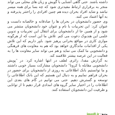
داشته باشند. حتی گاهی آشنایی با گویش و زبان های محلی می تواند
منجر به برقراری ارتباط مفیدتری شود که چه بسا برای همه میسر
نباشد و شاید افراد بحران دیده هم چنین افرادی را راحتتر پذیرفته و
به آنها اعتماد می کنند.
وی حضور دانشجویان در بحران ها را صادقانه و خالصانه دانست و
عنوان کرد: این تجربیات با نام و عنوان خود دانشجویان منتشر می
شود و از همین جا از دانشجویان برای انتقال این تجربیات و تدوین
علمی این هندبوک دعوت می کنم. تلاش ما این است که از هرگونه
موازی کاری در مواقع بحرانی پرهیز شود. باور داریم که این تلاش
یکی از اقدامات ماندگاری خواهد بود که هم به معاونت های فرهنگی
و دانشجویی ما کمک می نماید و هم می تواند سایر معاونت ها را به
فعالیت در این عرصه بیشتر علاقمند کند.
به گزارش مفدا، زائری لطف در انتها اشاره کرد: در "پویش
دانشجویی مقابله با کرونا" دانشجویان مشارکت بسیار خوبی داشتند
و ما توانستیم بانک اطلاعاتی به روزی از دانشجویان برای حضور در
بحران فراهم نماییم و به دنبال این هستیم که این بانک اطلاعاتی را
توسعه و گسترش دهیم. حتی می توانیم در گام های بعدی این
اطلاعات را در اختیار سایر گروه های امدادی قرار دهیم تا از توانایی
و ظرفیت این دانشجویان استفاده کنند.
منبع:
imgdl.ir