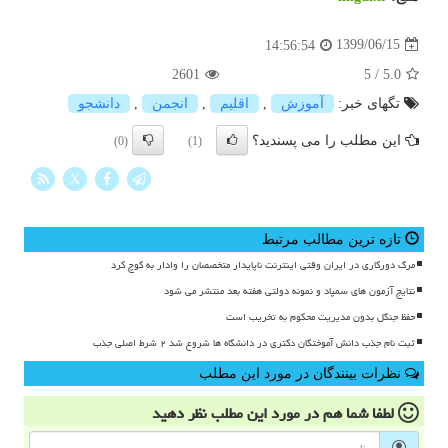
1399/06/15
14:56:54
2601
5
/
5.0
تگهای خبر:
آموزش
,
اقلیم
,
انجمن
,
دانشجو
این مطلب را می پسندید؟
(0)
(1)
X
تازه ترین مطالب مرتبط
مرگ دورکاری در ایران وقتی اینترنت ناپایدار متخصصان را وادار به کوچ کرد
نتایج آزمون های سمپاد و نمونه دولتی هفته بعد منتشر می شود
حفظ جنگل بدون مدیریت محکوم به تخریب است
ثبت نام جذب دانش آموختگان دکتری در دانشگاه ها شروع شد ۲ شرط اصلی جذب
نظرات بینندگان در مورد این مطلب
لطفا شما هم
در مورد این مطلب
نظر دهید