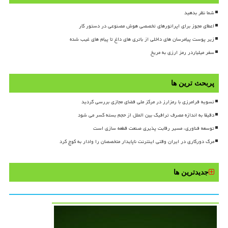
شما نظر بدهید
اعطای مجوز برای اپراتورهای تخصصی هوش مصنوعی در دستور کار
زیر پوست پیامرسان های داخلی از باتری های داغ تا پیام های غیب شده
سفر میلیاردر رمز ارزی به مریخ
پربحث ترین ها
تسویه فرامرزی با رمزارز در مرکز ملی فضای مجازی بررسی گردید
دقیقا به اندازه مصرف ترافیک بین الملل از حجم بسته کسر می شود
توسعه فناوری، مسیر رقابت پذیری صنعت قطعه سازی است
مرگ دورکاری در ایران وقتی اینترنت ناپایدار متخصصان را وادار به کوچ کرد
جدیدترین ها