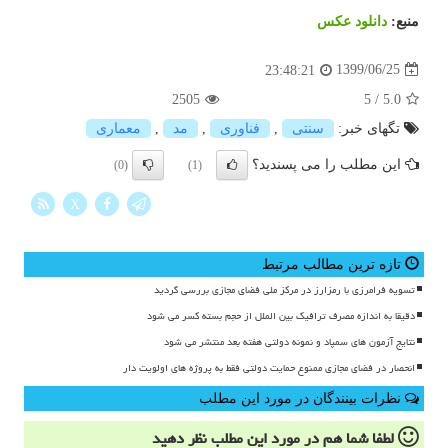
منبع:
دانلود عكس
1399/06/25
23:48:21
2505
5
/
5.0
تگهای خبر:
سنتی
,
فناوری
,
مد
,
معماری
این مطلب را می پسندید؟
(0)
(1)
X
تازه ترین مطالب مرتبط
تسویه فرامرزی با رمزارز در مرکز ملی فضای مجازی بررسی گردید
دقیقا به اندازه مصرف ترافیک بین الملل از حجم بسته کسر می شود
نتایج آزمون های سمپاد و نمونه دولتی هفته بعد منتشر می شود
انحصار در فضای مجازی ممنوع حمایت دولتی فقط به پروژه های اولویت دار
نظرات بینندگان در مورد این مطلب
لطفا شما هم
در مورد این مطلب
نظر دهید