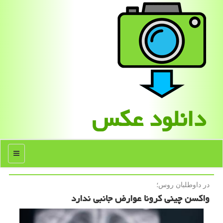
دانلود عكس
منو
در داوطلبان روس؛
واكسن چینی كرونا عوارض جانبی ندارد