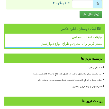
= ۶ بعلاوه ۴
ارسال نظر
لینک دوستان دانلود عكس
تبلیغات انتخابات مجلس
مستر گرین وال | مجری و طراح انواع دیوار سبز
پربیننده ترین ها
شما نظر بدهید
زیر پوست پیامرسان های داخلی از باتری های داغ تا پیام های غیب شده
اعطای مجوز برای اپراتورهای تخصصی هوش مصنوعی در دستور کار
سفر میلیاردر رمز ارزی به مریخ
پربحث ترین ها