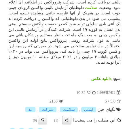
بالینی دریافت کرده است. شرکت پتروواکس در اطلاعیه ای اعلام
نمود: وضعیت
سلامت
داوطلبان آزمایش بالینی واکسن کرونای چینی
خوب است. در هیچیک از آنها عارضه جانبی مشاهده نشده است.
پیشبینی می شود در بدن داوطلبانی که واکسن را دریافت کرده اند
یک آنتی بادی سلولی تولید شود که در حقیقت واکنش سیستم ایمنی
بدن انسان به کووید ۱۹ است. شرکت کنندگان در آزمایش بالینی این
واکسن چینی به مدت یک ماه تحت نظر مستقیم پزشکان باقی می
مانند. به قول شرکت روسی پتروواکس نتایج اولیه این واکسن
احتمالاً در ماه نوامبر مشخص می شود. در صورتی که روسیه این
واکسن کووید ۱۹ چینی را تایید کند، پتروواکس می تواند در ۲۰۲۰
میلادی ماهانه ۴ میلیون و در ۲۰۲۱ میلادی ماهانه ۱۰ میلیون دوز از
آنرا تولید نماید.
منبع:
دانلود عكس
1399/07/01
19:32:52
2133
5
/
5.0
تگهای خبر:
ایمنی
,
سلامت
,
شركت
,
مد
این مطلب را می پسندید؟
(0)
(1)