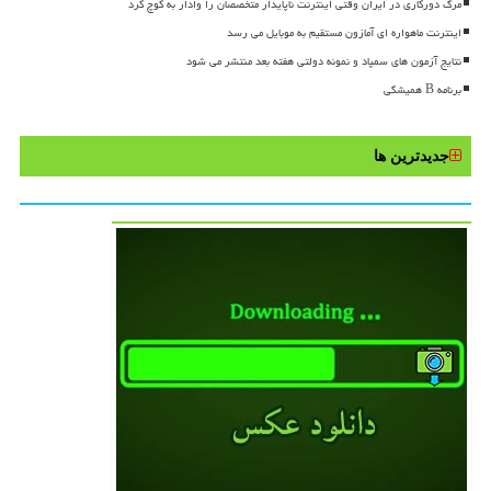
مرگ دورکاری در ایران وقتی اینترنت ناپایدار متخصصان را وادار به کوچ کرد
اینترنت ماهواره ای آمازون مستقیم به موبایل می رسد
نتایج آزمون های سمپاد و نمونه دولتی هفته بعد منتشر می شود
برنامه B همیشگی
جدیدترین ها