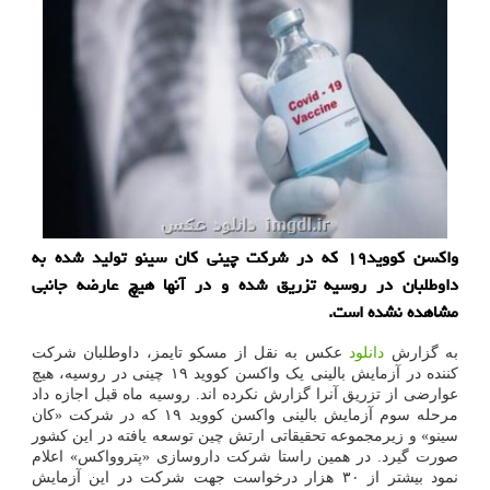
واكسن كووید۱۹ كه در شركت چینی كان سینو تولید شده به
داوطلبان در روسیه تزریق شده و در آنها هیچ عارضه جانبی
مشاهده نشده است.
به گزارش
دانلود
عکس به نقل از مسکو تایمز، داوطلبان شرکت
کننده در آزمایش بالینی یک واکسن کووید ۱۹ چینی در روسیه، هیچ
عوارضی از تزریق آنرا گزارش نکرده اند. روسیه ماه قبل اجازه داد
مرحله سوم آزمایش بالینی واکسن کووید ۱۹ که در شرکت «کان
سینو» و زیرمجموعه تحقیقاتی ارتش چین توسعه یافته در این کشور
صورت گیرد. در همین راستا شرکت داروسازی «پتروواکس» اعلام
نمود بیشتر از ۳۰ هزار درخواست جهت شرکت در این آزمایش