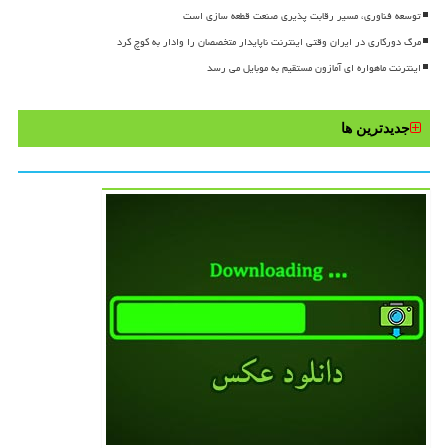
توسعه فناوری، مسیر رقابت پذیری صنعت قطعه سازی است
مرگ دورکاری در ایران وقتی اینترنت ناپایدار متخصصان را وادار به کوچ کرد
اینترنت ماهواره ای آمازون مستقیم به موبایل می رسد
جدیدترین ها