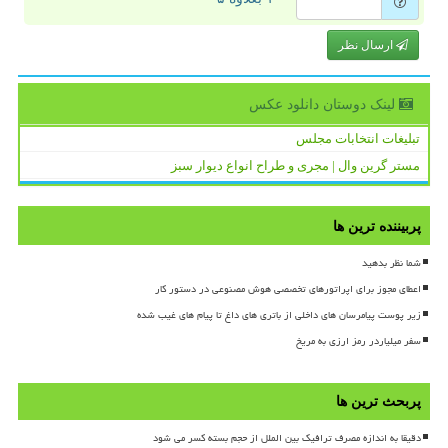
ارسال نظر
لینک دوستان دانلود عكس
تبلیغات انتخابات مجلس
مستر گرین وال | مجری و طراح انواع دیوار سبز
پربیننده ترین ها
شما نظر بدهید
اعطای مجوز برای اپراتورهای تخصصی هوش مصنوعی در دستور کار
زیر پوست پیامرسان های داخلی از باتری های داغ تا پیام های غیب شده
سفر میلیاردر رمز ارزی به مریخ
پربحث ترین ها
دقیقا به اندازه مصرف ترافیک بین الملل از حجم بسته کسر می شود