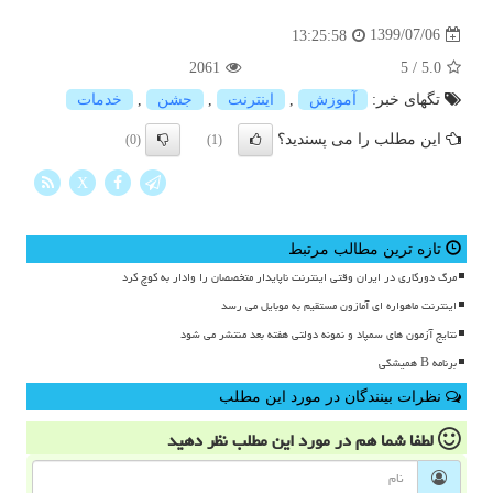
1399/07/06
13:25:58
2061
5
/
5.0
تگهای خبر:
آموزش
,
اینترنت
,
جشن
,
خدمات
این مطلب را می پسندید؟
(0)
(1)
X
تازه ترین مطالب مرتبط
مرگ دورکاری در ایران وقتی اینترنت ناپایدار متخصصان را وادار به کوچ کرد
اینترنت ماهواره ای آمازون مستقیم به موبایل می رسد
نتایج آزمون های سمپاد و نمونه دولتی هفته بعد منتشر می شود
برنامه B همیشگی
نظرات بینندگان در مورد این مطلب
لطفا شما هم
در مورد این مطلب
نظر دهید