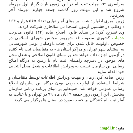
سراسری ۹۹، مهلت ثبت نام در این آزمون بار دیگر از اول مهرماه
شروع شد و این مهلت روز گذشته جمعه چهارم مهرماه آخر
پذیرفت.
زرین آمیزی اظهار داشت: بر مبنای آمار نهایی تعداد ۵۶۵ هزار و ۱۶۴
داوطلب در هشتمین آزمون استخدامی سالجاری شرکت کردند.
وی تصریح کرد: بر مبنای قانون اصلاح ماده (۴۴) قانون مدیریت
خدمات
کشوری مصوب ۱۶ شهریور مجلس شورای اسلامی در
خصوص «اولویت قائل شدن برای جذب داوطلبان بومی شهرستانی
به استثنای شهر تهران و مراکز استان ها» به متقاضیان ثبت نام کننده
در آزمون اجازه داده خواهد شد بر مبنای قانون اصلاحی و شغل محل
های موجود در دفترچه راهنمای ثبت نام با رفتن به درگاه اطلاع
رسانی این سازمان نسبت به ویرایش اطلاعات و شغل محل انتخابی
خود اقدام نمایند.
زرین اضافه کرد: زمان و مهلت ویرایش اطلاعات توسط متقاضیان و
شرایط استفاده از اولویت بومی بودن درگاه این سازمان اطلاع
رسانی عمومی خواهد شد. همینطور بر مبنای برنامه زمانی سازمان
سنجش، این آزمون روز جمعه ۹ آبان ماه ۹۹ در تهران و با عنایت به
آمار ثبت نام کنندگان بر حسب مورد در استان ها برگزار می گردد.
منبع:
imgdl.ir