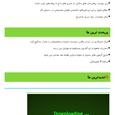
زیر پوست پیامرسان های داخلی از باتری های داغ تا پیام های غیب شده
اعطای مجوز برای اپراتورهای تخصصی هوش مصنوعی در دستور کار
سفر میلیاردر رمز ارزی به مریخ
پربحث ترین ها
مرگ دورکاری در ایران وقتی اینترنت ناپایدار متخصصان را وادار به کوچ کرد
اینترنت ماهواره ای آمازون مستقیم به موبایل می رسد
نتایج آزمون های سمپاد و نمونه دولتی هفته بعد منتشر می شود
برنامه B همیشگی
جدیدترین ها