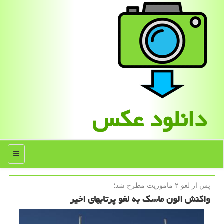
دانلود عكس
منو
پس از لغو ۲ ماموریت مطرح شد؛
واكنش الون ماسك به لغو پرتابهای اخیر