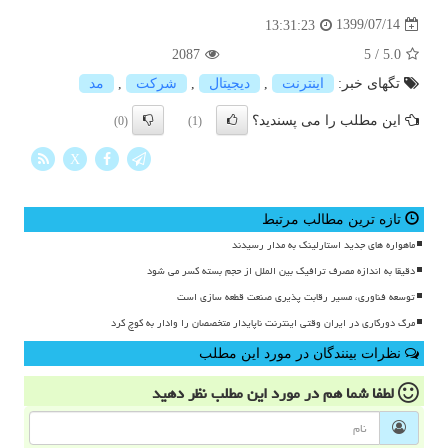
1399/07/14
13:31:23
2087
5
/
5.0
تگهای خبر:
اینترنت
,
دیجیتال
,
شركت
,
مد
این مطلب را می پسندید؟
(0)
(1)
X
تازه ترین مطالب مرتبط
ماهواره های جدید استارلینک به مدار رسیدند
دقیقا به اندازه مصرف ترافیک بین الملل از حجم بسته کسر می شود
توسعه فناوری، مسیر رقابت پذیری صنعت قطعه سازی است
مرگ دورکاری در ایران وقتی اینترنت ناپایدار متخصصان را وادار به کوچ کرد
نظرات بینندگان در مورد این مطلب
لطفا شما هم
در مورد این مطلب
نظر دهید