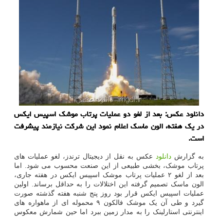
دانلود عكس: بعد از لغو دو عملیات پرتاب موشك اسپیس ایكس
در یك هفته، الون ماسك اعلام نمود این شركت نیازمند پیشرفت
است.
به گزارش
دانلود
عکس به نقل از دیجیتال ترندز، لغو عملیات های
پرتاب موشک، بخشی طبیعی از این صنعت محسوب می شود. اما
بعد از لغو ۲ عملیات پرتاب موشک اسپیس ایکس در هفته جاری،
الون ماسک تصمیم گرفته این اختلالات را به حداقل برساند. اولین
عملیات اسپیس ایکس قرار بود روز پنج شنبه هفته گذشته صورت
گیرد و طی آن یک موشک فالکون ۹ محموله ای از ماهواره های
اینترنتی استارلینک را به مدار زمین ببرد اما حین شمارش معکوس