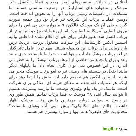
اختلالی در خوانش سنسورهای زمین رصد و عملیات کنسل شد.
موشک و ماهواره های استارلینک در وضعیت مناسبی هستند اما
مشکلات در تأسیسات زمینی پرتاب آنها را به تعویق انداخته است.
دومین عملیات پرتاب این شرکت نیز قرار بود روز جمعه صورت
گیرد و طی آن یک موشک فالکون ۹ ماهواره جی پی اس را برای
نیروی فضایی آمریکا به فضا ببرد. اما این عملیات نیز دو ثانیه پیش از
پرتاب کنسل شد. هنوز دلیلی برای لغو آن اعلام نشده اما طبق بیانیه
اسپیس ایکس کارشناسان این شرکت مشغول بررسی نزدیک ترین
بازه زمانی برای پرتاب این محموله هستند. مهم ترین عامل تأثیرگذار
در لغو پرتاب موشک ها، آب و هوا است. شرایط نامساعد جوی مانند
رعد و برق یا تجمع نوع خاصی از ابرها، پرتاب موشک را به خطر می
اندازد. در این خصوص نمی توان کاری انجام داد اما دلیلهای دیگر
مانند اختلال در سیستم های زمینی نیز به لغو پرتاب موشک منجر می
شوند. اسپیس ایکس هم تصمیم دارد این بخش را ارتقا دهد برای
اینکه هر عملیات لغو شده به معنای هزینه ای اضافی برای شرکت
است. ماسک در یک پیام توئیتری نوشت: ما نیازمند پیشرفت هستیم
تا بتوانیم سال آینده ۴۸ موشک به فضا پرتاب نماییم. همین طور وی
در پاسخ به سوالی درباره مهمترین چالش پرتاب موشک اظهار
داشت: چالش های مکانیکی؟ پیش بینی آب وهوای نامساعد؟
محدودیت های طیفی؟ همه اینها و موارد بیشتری هم هستند.
منبع:
imgdl.ir