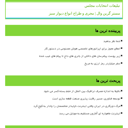
تبلیغات انتخابات مجلس
مستر گرین وال | مجری و طراح انواع دیوار سبز
پربیننده ترین ها
شما نظر بدهید
اعطای مجوز برای اپراتورهای تخصصی هوش مصنوعی در دستور کار
زیر پوست پیامرسان های داخلی از باتری های داغ تا پیام های غیب شده
سفر میلیاردر رمز ارزی به مریخ
پربحث ترین ها
دقیقا به اندازه مصرف ترافیک بین الملل از حجم بسته کسر می شود
توسعه فناوری، مسیر رقابت پذیری صنعت قطعه سازی است
مرگ دورکاری در ایران وقتی اینترنت ناپایدار متخصصان را وادار به کوچ کرد
اینترنت ماهواره ای آمازون مستقیم به موبایل می رسد