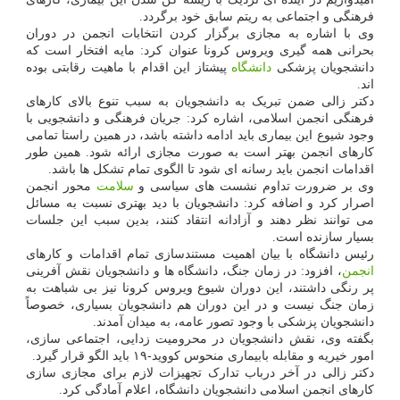
فرهنگی و اجتماعی به ریتم سابق خود برگردد.
وی با اشاره به مجازی برگزار کردن انتخابات انجمن در دوران
بحرانی همه گیری ویروس کرونا عنوان کرد: مایه افتخار است که
دانشجویان پزشکی
دانشگاه
پیشتاز این اقدام با ماهیت رقابتی بوده
اند.
دکتر زالی ضمن تبریک به دانشجویان به سبب تنوع بالای کارهای
فرهنگی انجمن اسلامی، اشاره کرد: جریان فرهنگی و دانشجویی با
وجود شیوع این بیماری باید ادامه داشته باشد، در همین راستا تمامی
کارهای انجمن بهتر است به صورت مجازی ارائه شود. همین طور
اقدامات انجمن باید رسانه ای شود تا الگوی تمام تشکل ها باشد.
وی بر ضرورت تداوم نشست های سیاسی و
سلامت
محور انجمن
اصرار کرد و اضافه کرد: دانشجویان با دید بهتری نسبت به مسائل
می توانند نظر دهند و آزادانه انتقاد کنند، بدین سبب این جلسات
بسیار سازنده است.
رئیس دانشگاه با بیان اهمیت مستندسازی تمام اقدامات و کارهای
انجمن
، افزود: در زمان جنگ، دانشگاه ها و دانشجویان نقش آفرینی
پر رنگی داشتند، این دوران شیوع ویروس کرونا نیز بی شباهت به
زمان جنگ نیست و در این دوران هم دانشجویان بسیاری، خصوصاً
دانشجویان پزشکی با وجود تصور عامه، به میدان آمدند.
بگفته وی، نقش دانشجویان در محرومیت زدایی، اجتماعی سازی،
امور خیریه و مقابله بابیماری منحوس کووید-۱۹ باید الگو قرار گیرد.
دکتر زالی در آخر درباب تدارک تجهیزات لازم برای مجازی سازی
کارهای انجمن اسلامی دانشجویان دانشگاه، اعلام آمادگی کرد.