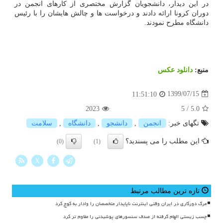
در این دیدار، دانشجویان گزارش مختصری از کارهای انجمن در
دوران کرونا ارائه دادند و درخواست ها و چالش هایشان را با رئیس
دانشگاه مطرح نمودند.
منبع:
دانلود عكس
1399/07/15
11:51:10
2023
5
/
5.0
تگهای خبر:
انجمن
,
دانشجو
,
دانشگاه
,
سلامت
این مطلب را می پسندید؟
(0)
(1)
X
تازه ترین مطالب مرتبط
مرگ دورکاری در ایران وقتی اینترنت ناپایدار متخصصان را وادار به کوچ کرد
چسب زیستی الهام گرفته از صدف سنسورهای پوشیدنی را مقاوم تر کرد