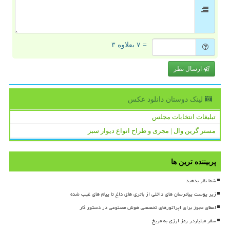
= ۷ بعلاوه ۳
ارسال نظر
لینک دوستان دانلود عكس
تبلیغات انتخابات مجلس
مستر گرین وال | مجری و طراح انواع دیوار سبز
پربیننده ترین ها
شما نظر بدهید
زیر پوست پیامرسان های داخلی از باتری های داغ تا پیام های غیب شده
اعطای مجوز برای اپراتورهای تخصصی هوش مصنوعی در دستور کار
سفر میلیاردر رمز ارزی به مریخ