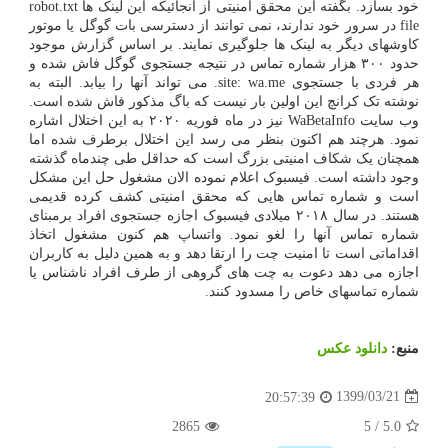
خود بسازد. بگفته این محقق امنیتی از آنجائیکه این لینک ها robot.txt
file در سرور خود ندارند، نمی توانند از دسترسی بات گوگل یا موتور
کاوشهای دیگر به لینک ها جلوگیری نمایند. بر اساس گزارش موجود
حدود ۳۰۰ هزار شماره تماس در نتیجه جستجوی گوگل فاش شده و
هر فردی با جستجوی site: wa.me. می تواند آنها را بیابد. البته به
نوشته تک کرانچ این اولین بار نیست که باگ مذکور فاش شده است.
وب سایت WaBetaInfo نیز در ماه فوریه ۲۰۲۰ به این اختلال اشاره
نمود. هرچند هم اکنون بنظر می رسد این اختلال برطرف شده اما
همچنان یک شکاف امنیتی بزرگ است که حداقل طی چندماه گذشته
وجود داشته است. فیسبوک اعلام نموده الان مشغول حل این مشکل
است و شماره تماس هایی که محقق امنیتی کشف کرده قدیمی
هستند. در سال ۲۰۱۸ میلادی فیسبوک اجازه جستجوی افراد برمبنای
شماره تماس آنها را لغو نمود. واتساپ هم کنون مشغول اتخاذ
اقداماتی است تا امنیت چت را ارتقا دهد و به همین دلیل به کاربران
اجازه می دهد دعوت به چت های گروهی از طرف افراد ناشناس یا
شماره تماسهای خاص را مسدود کنند.
منبع:
دانلود عكس
1399/03/21
20:57:39
2865
5
/
5.0