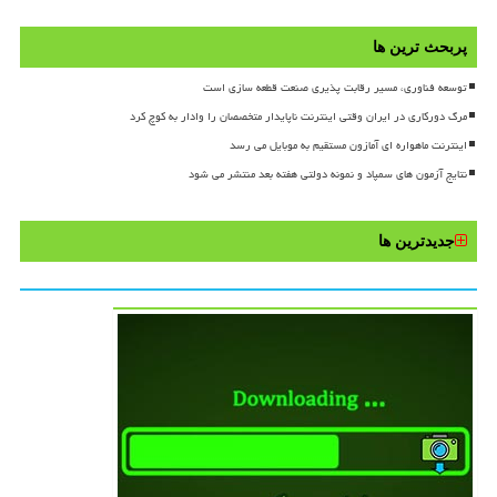
پربحث ترین ها
توسعه فناوری، مسیر رقابت پذیری صنعت قطعه سازی است
مرگ دورکاری در ایران وقتی اینترنت ناپایدار متخصصان را وادار به کوچ کرد
اینترنت ماهواره ای آمازون مستقیم به موبایل می رسد
نتایج آزمون های سمپاد و نمونه دولتی هفته بعد منتشر می شود
جدیدترین ها