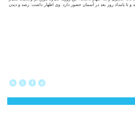
ی به مانند جسم نورانی از قدر ۲.۱- و به رنگ قرمز-نارنجی طلوع می کند و تا بامداد روز بعد در آسمان حضور دارد. وی اظهار داشت: رصد و دیدن
X