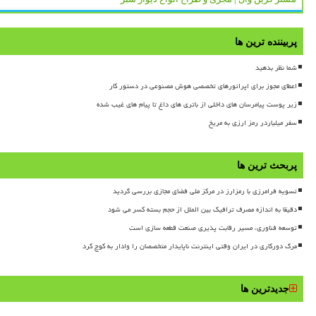
پربیننده ترین ها
شما نظر بدهید
اعطای مجوز برای اپراتورهای تخصصی هوش مصنوعی در دستور کار
زیر پوست پیامرسان های داخلی از باتری های داغ تا پیام های غیب شده
سفر میلیاردر رمز ارزی به مریخ
پربحث ترین ها
تسویه فرامرزی با رمزارز در مرکز ملی فضای مجازی بررسی گردید
دقیقا به اندازه مصرف ترافیک بین الملل از حجم بسته کسر می شود
توسعه فناوری، مسیر رقابت پذیری صنعت قطعه سازی است
مرگ دورکاری در ایران وقتی اینترنت ناپایدار متخصصان را وادار به کوچ کرد
جدیدترین ها