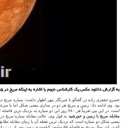
به گزارش دانلود عكس یك كارشناس نجوم با اشاره به اینكه مریخ در ۱۵ مهرماه در نزدیكترین فاصله با زمین قرار گرفت، اظهار داشت: همینطور حالت مقابله سیاره مریخ در تاریخ ۲۲ مهر خواهد بود.
است. در این بین تقریباً هر ۷۸۰ روز این دو سیاره به نزدیک ترین فاصله از یکدیگر می رسند. وی اظهار داشت: نزدیک ترین فاصله سیاره مریخ تا زمین بر مبنای محاسبات در تاریخ ۶ اکتبر ۲۰۲۰ یا ۱۵ مهر ۱۳۹۹ رخ داده است.
مقابله مریخ با زمین و خورشید