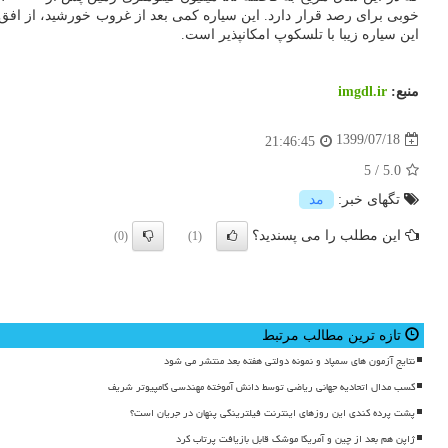
این سیاره زیبا با تلسکوپ امکانپذیر است.
منبع:
imgdl.ir
1399/07/18
21:46:45
5
/
5.0
تگهای خبر:
مد
این مطلب را می پسندید؟
(0)
(1)
تازه ترین مطالب مرتبط
نتایج آزمون های سمپاد و نمونه دولتی هفته بعد منتشر می شود
کسب مدال اتحادیه جهانی ریاضی توسط دانش آموخته مهندسی کامپیوتر شریف
پشت پرده کندی این روزهای اینترنت فیلترینگی پنهان در جریان است؟
ژاپن هم بعد از چین و آمریکا موشک قابل بازیافت پرتاب کرد