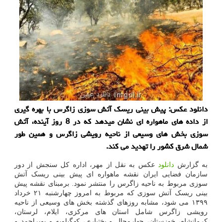
دانلود عكس: پیش بینی ریسك آتش سوزی زاگرس با بهره گیری
از داده های ماهواره ای نشان میدهد كه در 8 روز آینده، آتش
سوزی بخش های وسیعی از ناحیه رویشی زاگرس و همین طور
شمال شرق كشور را تهدید می كند.
به گزارش
دانلود
عکس به نقل از مهر، اداره کل سنجش از دور
سازمان فضایی ایران نقشه ماهواره ای پیش بینی ریسک آتش
سوزی مربوط به ناحیه زاگرس را منتشر نمود. برمبنای نقشه پیش
بینی ریسک آتش سوزی که مربوط به امروز چهارشنبه ۲۱ خرداد
۱۳۹۹ می شود، مشابه روزهای گذشته بخش های وسیعی از ناحیه
رویشی زاگرس شامل استان های مرکزی، ایلام، لرستان،
کرمانشاه، خوزستان، چهارمحال و بختیاری، کهگیلویه و بویراحمد و