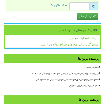
= ۵ بعلاوه ۵
ارسال نظر
لینک دوستان دانلود عكس
تبلیغات انتخابات مجلس
مستر گرین وال | مجری و طراح انواع دیوار سبز
پربیننده ترین ها
شما نظر بدهید
زیر پوست پیامرسان های داخلی از باتری های داغ تا پیام های غیب شده
اعطای مجوز برای اپراتورهای تخصصی هوش مصنوعی در دستور کار
سفر میلیاردر رمز ارزی به مریخ
پربحث ترین ها