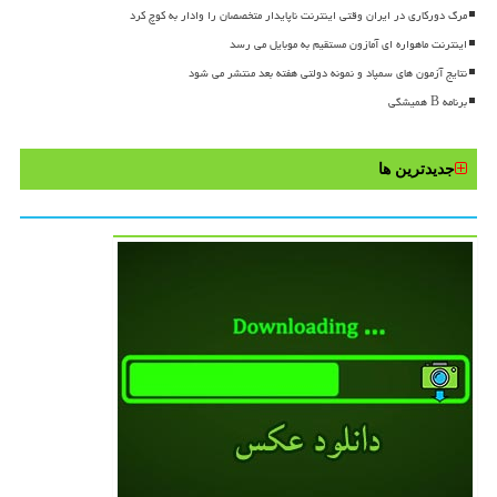
مرگ دورکاری در ایران وقتی اینترنت ناپایدار متخصصان را وادار به کوچ کرد
اینترنت ماهواره ای آمازون مستقیم به موبایل می رسد
نتایج آزمون های سمپاد و نمونه دولتی هفته بعد منتشر می شود
برنامه B همیشگی
جدیدترین ها