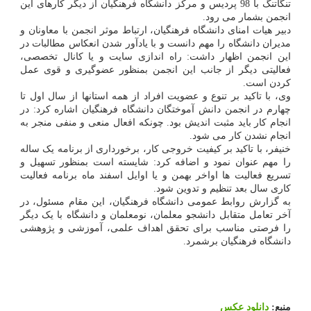
تنگاتنگ با 98 پردیس و مرکز دانشگاه فرهنگیان از دیگر کارهای این
انجمن بشمار می رود.
دبیر هیات امنای دانشگاه فرهنگیان، ارتباط موثر انجمن با معاونان و
مدیران دانشگاه را مهم دانست و با یادآور شدن انعکاس مطالبات در
این انجمن اظهار داشت: راه اندازی سایت و یا کانال تخصصی،
فعالیتی دیگر از جانب این انجمن بمنظور عضوگیری و قوی عمل
کردن است.
وی، با تاکید بر تنوع و عضویت افراد از همه استانها از سال اول تا
چهارم در انجمن دانش آموختگان دانشگاه فرهنگیان اشاره کرد: در
انجام کار باید مثبت اندیش بود. چونکه افعال منعی و منفی منجر به
انجام نشدن کار می شود.
خنیفر، با تاکید بر کیفیت خروجی کار، برخورداری از برنامه یک ساله
را مهم عنوان نمود و اضافه کرد: شایسته است بمنظور تسهیل و
تسریع فعالیت ها اواخر بهمن و یا اوایل اسفند ماه برنامه فعالیت
کاری سال بعد تنظیم و تدوین شود.
به گزارش روابط عمومی دانشگاه فرهنگیان، این مقام مسئول، در
آخر تعامل متقابل دانشجو معلمان، نومعلمان و دانشگاه با یک دیگر
را فرصتی مناسب برای تحقق اهداف علمی، آموزشی و پژوهشی
دانشگاه فرهنگیان برشمرد.
منبع:
دانلود عكس