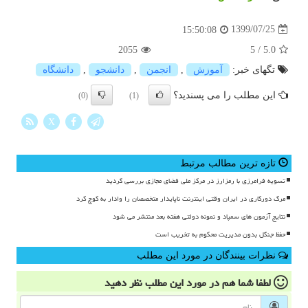
1399/07/25
15:50:08
2055
5
/
5.0
تگهای خبر:
آموزش
,
انجمن
,
دانشجو
,
دانشگاه
این مطلب را می پسندید؟
(0)
(1)
X
تازه ترین مطالب مرتبط
تسویه فرامرزی با رمزارز در مرکز ملی فضای مجازی بررسی گردید
مرگ دورکاری در ایران وقتی اینترنت ناپایدار متخصصان را وادار به کوچ کرد
نتایج آزمون های سمپاد و نمونه دولتی هفته بعد منتشر می شود
حفظ جنگل بدون مدیریت محکوم به تخریب است
نظرات بینندگان در مورد این مطلب
لطفا شما هم
در مورد این مطلب
نظر دهید