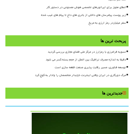
اعطای مجوز برای اپراتورهای تخصصی هوش مصنوعی در دستور کار
زیر پوست پیامرسان های داخلی از باتری های داغ تا پیام های غیب شده
سفر میلیاردر رمز ارزی به مریخ
پربحث ترین ها
تسویه فرامرزی با رمزارز در مرکز ملی فضای مجازی بررسی گردید
دقیقا به اندازه مصرف ترافیک بین الملل از حجم بسته کسر می شود
توسعه فناوری، مسیر رقابت پذیری صنعت قطعه سازی است
مرگ دورکاری در ایران وقتی اینترنت ناپایدار متخصصان را وادار به کوچ کرد
جدیدترین ها