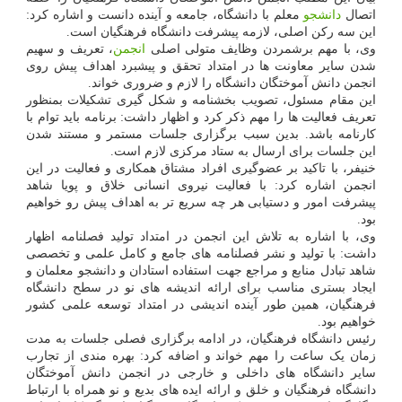
اتصال
دانشجو
معلم با دانشگاه، جامعه و آینده دانست و اشاره کرد:
این سه رکن اصلی، لازمه پیشرفت دانشگاه فرهنگیان است.
وی، با مهم برشمردن وظایف متولی اصلی
انجمن
، تعریف و سهیم
شدن سایر معاونت ها در امتداد تحقق و پیشبرد اهداف پیش روی
انجمن دانش آموختگان دانشگاه را لازم و ضروری خواند.
این مقام مسئول، تصویب بخشنامه و شکل گیری تشکیلات بمنظور
تعریف فعالیت ها را مهم ذکر کرد و اظهار داشت: برنامه باید توام با
کارنامه باشد. بدین سبب برگزاری جلسات مستمر و مستند شدن
این جلسات برای ارسال به ستاد مرکزی لازم است.
خنیفر، با تاکید بر عضوگیری افراد مشتاق همکاری و فعالیت در این
انجمن اشاره کرد: با فعالیت نیروی انسانی خلاق و پویا شاهد
پیشرفت امور و دستیابی هر چه سریع تر به اهداف پیش رو خواهیم
بود.
وی، با اشاره به تلاش این انجمن در امتداد تولید فصلنامه اظهار
داشت: با تولید و نشر فصلنامه های جامع و کامل علمی و تخصصی
شاهد تبادل منابع و مراجع جهت استفاده استادان و دانشجو معلمان و
ایجاد بستری مناسب برای ارائه اندیشه های نو در سطح دانشگاه
فرهنگیان، همین طور آینده اندیشی در امتداد توسعه علمی کشور
خواهیم بود.
رئیس دانشگاه فرهنگیان، در ادامه برگزاری فصلی جلسات به مدت
زمان یک ساعت را مهم خواند و اضافه کرد: بهره مندی از تجارب
سایر دانشگاه های داخلی و خارجی در انجمن دانش آموختگان
دانشگاه فرهنگیان و خلق و ارائه ایده های بدیع و نو همراه با ارتباط