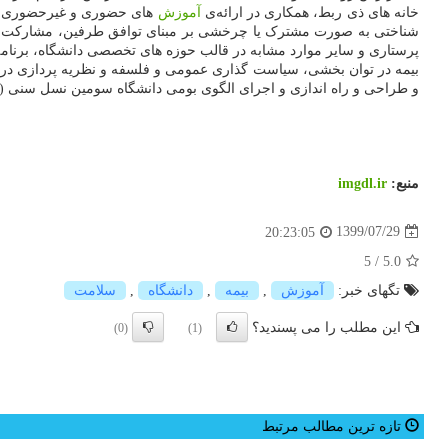
خانه های ذی ربط، همکاری در ارائه‌ی
آموزش
های حضوری و غیرحضوری (مج
بیمه در توان بخشی، سیاست گذاری عمومی و فلسفه و نظریه پردازی در 
و طراحی و راه اندازی و اجرای الگوی بومی دانشگاه سومین نسل سنی (د
منبع:
imgdl.ir
1399/07/29
20:23:05
5
/
5.0
تگهای خبر:
آموزش
,
بیمه
,
دانشگاه
,
سلامت
این مطلب را می پسندید؟
(0)
(1)
تازه ترین مطالب مرتبط