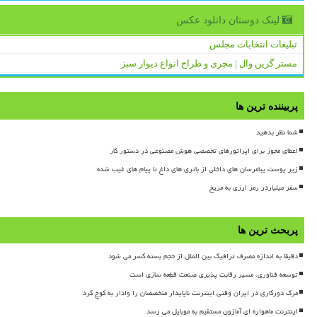
لینک دوستان دانلود عكس
تبلیغات انتخابات مجلس
مستر گرین وال | مجری و طراح انواع دیوار سبز
پربیننده ترین ها
شما نظر بدهید
اعطای مجوز برای اپراتورهای تخصصی هوش مصنوعی در دستور کار
زیر پوست پیامرسان های داخلی از باتری های داغ تا پیام های غیب شده
سفر میلیاردر رمز ارزی به مریخ
پربحث ترین ها
دقیقا به اندازه مصرف ترافیک بین الملل از حجم بسته کسر می شود
توسعه فناوری، مسیر رقابت پذیری صنعت قطعه سازی است
مرگ دورکاری در ایران وقتی اینترنت ناپایدار متخصصان را وادار به کوچ کرد
اینترنت ماهواره ای آمازون مستقیم به موبایل می رسد