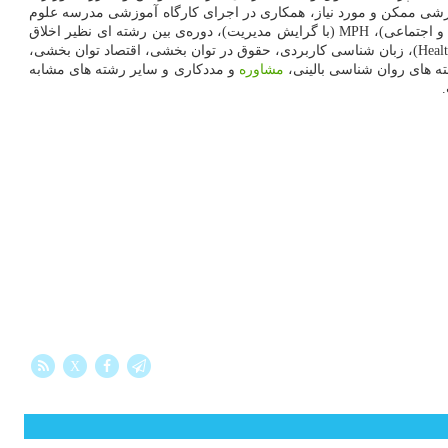
شی ممکن و مورد نیاز، همکاری در اجرای کارگاه آموزشی مدرسه علوم
شناختی به صورت مشترک یا چرخشی بر مبنای توافق طرفین، مشارکت در برگزاری دوره های DBA، MBA (حوزه های مشترک پزشکی، علوم انسانی و اجتماعی)، MPH (با گرایش مدیریت)، دوره‌ی بین رشته ای نظیر اخلاق
پرستاری و سایر موارد مشابه در قالب حوزه های تخصصی دانشگاه، برنامه ریزی برای برگزاری دوره‌ی مشترک آموزشی گردشگری سلامت (Health Tourism)، زبان شناسی کاربردی، حقوق در توان بخشی، اقتصاد توان بخشی،
ه های روان شناسی بالینی،
مشاوره
و مددکاری و سایر رشته های مشابه
X