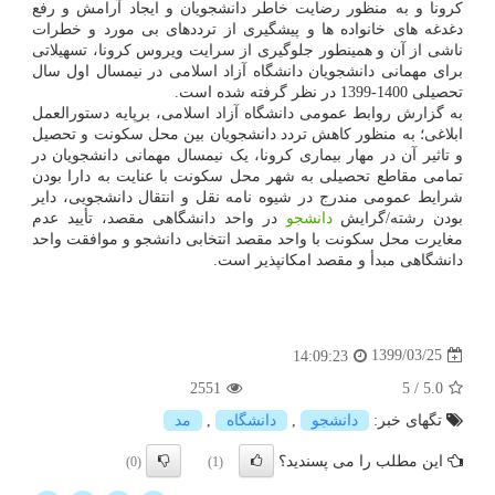
کرونا و به منظور رضایت خاطر دانشجویان و ایجاد آرامش و رفع
دغدغه های خانواده ها و پیشگیری از ترددهای بی مورد و خطرات
ناشی از آن و همینطور جلوگیری از سرایت ویروس کرونا، تسهیلاتی
برای مهمانی دانشجویان دانشگاه آزاد اسلامی در نیمسال اول سال
تحصیلی 1400-1399 در نظر گرفته شده است.
به گزارش روابط عمومی دانشگاه آزاد اسلامی، برپایه دستورالعمل
ابلاغی؛ به منظور کاهش تردد دانشجویان بین محل سکونت و تحصیل
و تاثیر آن در مهار بیماری کرونا، یک نیمسال مهمانی دانشجویان در
تمامی مقاطع تحصیلی به شهر محل سکونت با عنایت به دارا بودن
شرایط عمومی مندرج در شیوه نامه نقل و انتقال دانشجویی، دایر
بودن رشته/گرایش
دانشجو
در واحد دانشگاهی مقصد، تأیید عدم
مغایرت محل سکونت با واحد مقصد انتخابی دانشجو و موافقت واحد
دانشگاهی مبدأ و مقصد امکانپذیر است.
1399/03/25
14:09:23
2551
5
/
5.0
تگهای خبر:
دانشجو
,
دانشگاه
,
مد
این مطلب را می پسندید؟
(0)
(1)