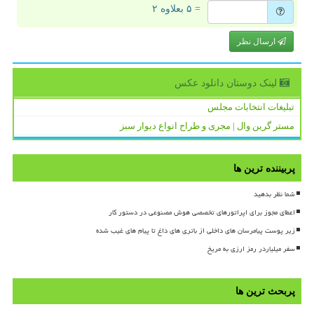
= ۵ بعلاوه ۲
ارسال نظر
لینک دوستان دانلود عكس
تبلیغات انتخابات مجلس
مستر گرین وال | مجری و طراح انواع دیوار سبز
پربیننده ترین ها
شما نظر بدهید
اعطای مجوز برای اپراتورهای تخصصی هوش مصنوعی در دستور کار
زیر پوست پیامرسان های داخلی از باتری های داغ تا پیام های غیب شده
سفر میلیاردر رمز ارزی به مریخ
پربحث ترین ها