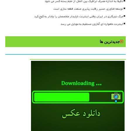
دقیقا به اندازه مصرف ترافیک بین الملل از حجم بسته کسر می شود
توسعه فناوری، مسیر رقابت پذیری صنعت قطعه سازی است
مرگ دورکاری در ایران وقتی اینترنت ناپایدار متخصصان را وادار به کوچ کرد
اینترنت ماهواره ای آمازون مستقیم به موبایل می رسد
جدیدترین ها