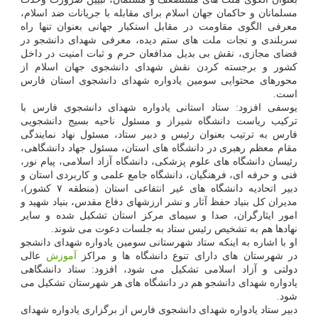
مسلمانان و حاکمان جهان اسلام برای مقابله با جریانات ضد اسلام،
معرفی الگوی مقاومت در مقابل استکبار جهانی بعنوان تنها راه
سربلندی و نجات ملت های ستم دیده، معرفی شهدای دانشجو در
فضای مجازی، نقش بی بدیل مدافعان حرم و ثبات امنیت در داخل
کشور و برجسته کردن نقش شهدای دانشجوی جهان اسلام از
محورهای محتوایی سومین یادواره شهدای دانشجوی استان فارس
است.
یوسفی افزود: ستاد استانی یادواره شهدای دانشجوی فارس با
ترکیب ریاست دانشگاه شیراز و مسئول ناحیه بسیج دانشجویی
فارس به ترتیب بعنوان رئیس و دبیر ستاد، مسئول نهاد نمایندگی
مقام معظم رهبری در دانشگاه های استان، مسئول جهاد دانشگاهی،
رئیسان دانشگاه های علوم پزشکی، دانشگاه آزاد اسلامی، پیام نور،
فنی و حرفه ای، فرهنگیان، دانشگاه جامع علمی و کاربردی استان و
دبیر اتحادیه دانشگاه های غیر انتفاعی استان (منطقه ۷ کشور)،
مدیران کل بنیاد حفظ آثار و نشر ارزشهای دفاع مقدس، بنیاد شهید و
امور ایثارگران، صدا و سیمای مرکز استان تشکیل شده و سایر
نهادها هم به تشخیص رئیس ستاد به جلسات دعوت می شوند.
او با اشاره به اینکه ستاد شهرستانی سومین یادواره شهدای دانشجو
در شهرستان های دارای تنوع دانشگاه ها و مراکز
آموزش
عالی
دولتی و آزاد اسلامی تشکیل می شود، افزود: ستاد دانشگاهی
یادواره شهدای دانشجو هم در دانشگاه های هر شهرستان تشکیل می
شود.
دبیر ستاد یادواره شهدای دانشجوی فارس از برگزاری یادواره شهدای