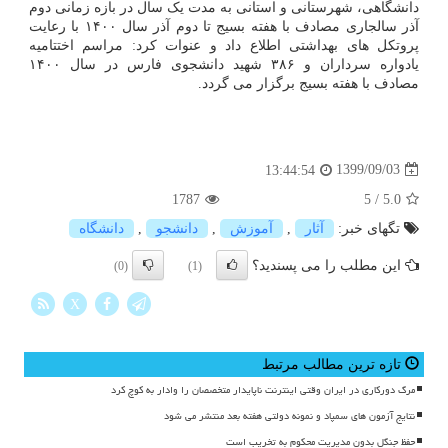
دانشگاهی، شهرستانی و استانی به مدت یک سال در بازه زمانی دوم
آذر سالجاری مصادف با هفته بسیج تا دوم آذر سال ۱۴۰۰ با رعایت
پروتکل های بهداشتی اطلاع داد و عنوات کرد: مراسم اختتامیه
یادواره سرداران و ۳۸۶ شهید دانشجوی فارس در سال ۱۴۰۰
مصادف با هفته بسیج برگزار می گردد.
1399/09/03
13:44:54
1787
5
/
5.0
تگهای خبر:
آثار
,
آموزش
,
دانشجو
,
دانشگاه
این مطلب را می پسندید؟
(0)
(1)
X
تازه ترین مطالب مرتبط
مرگ دورکاری در ایران وقتی اینترنت ناپایدار متخصصان را وادار به کوچ کرد
نتایج آزمون های سمپاد و نمونه دولتی هفته بعد منتشر می شود
حفظ جنگل بدون مدیریت محکوم به تخریب است