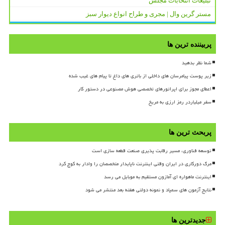
تبلیغات انتخابات مجلس
مستر گرین وال | مجری و طراح انواع دیوار سبز
پربیننده ترین ها
شما نظر بدهید
زیر پوست پیامرسان های داخلی از باتری های داغ تا پیام های غیب شده
اعطای مجوز برای اپراتورهای تخصصی هوش مصنوعی در دستور کار
سفر میلیاردر رمز ارزی به مریخ
پربحث ترین ها
توسعه فناوری، مسیر رقابت پذیری صنعت قطعه سازی است
مرگ دورکاری در ایران وقتی اینترنت ناپایدار متخصصان را وادار به کوچ کرد
اینترنت ماهواره ای آمازون مستقیم به موبایل می رسد
نتایج آزمون های سمپاد و نمونه دولتی هفته بعد منتشر می شود
جدیدترین ها