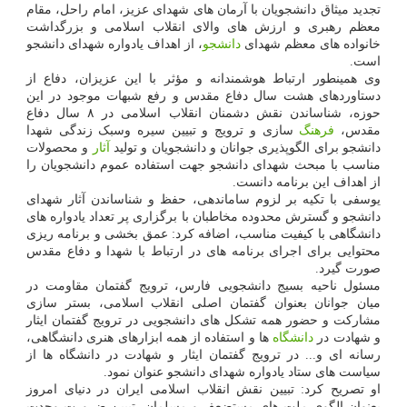
تجدید میثاق دانشجویان با آرمان های شهدای عزیز، امام راحل، مقام
معظم رهبری و ارزش های والای انقلاب اسلامی و بزرگداشت
خانواده های معظم شهدای
دانشجو
، از اهداف یادواره شهدای دانشجو
است.
وی همینطور ارتباط هوشمندانه و مؤثر با این عزیزان، دفاع از
دستاوردهای هشت سال دفاع مقدس و رفع شبهات موجود در این
حوزه، شناساندن نقش دشمنان انقلاب اسلامی در ۸ سال دفاع
مقدس،
فرهنگ
سازی و ترویج و تبیین سیره وسبک زندگی شهدا
دانشجو برای الگوپذیری جوانان و دانشجویان و تولید
آثار
و محصولات
مناسب با مبحث شهدای دانشجو جهت استفاده عموم دانشجویان را
از اهداف این برنامه دانست.
یوسفی با تکیه بر لزوم ساماندهی، حفظ و شناساندن آثار شهدای
دانشجو و گسترش محدوده مخاطبان با برگزاری پر تعداد یادواره های
دانشگاهی با کیفیت مناسب، اضافه کرد: عمق بخشی و برنامه ریزی
محتوایی برای اجرای برنامه های در ارتباط با شهدا و دفاع مقدس
صورت گیرد.
مسئول ناحیه بسیج دانشجویی فارس، ترویج گفتمان مقاومت در
میان جوانان بعنوان گفتمان اصلی انقلاب اسلامی، بستر سازی
مشارکت و حضور همه تشکل های دانشجویی در ترویج گفتمان ایثار
و شهادت در
دانشگاه
ها و استفاده از همه ابزارهای هنری دانشگاهی،
رسانه ای و... در ترویج گفتمان ایثار و شهادت در دانشگاه ها از
سیاست های ستاد یادواره شهدای دانشجو عنوان نمود.
او تصریح کرد: تبیین نقش انقلاب اسلامی ایران در دنیای امروز
بعنوان الگوی ملت های مستضعف و مسلمان، تبیین ضرورت وحدت