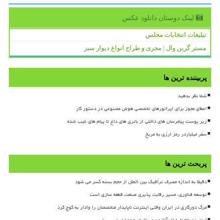
لینک دوستان دانلود عكس
تبلیغات انتخابات مجلس
مستر گرین وال | مجری و طراح انواع دیوار سبز
پربیننده ترین ها
شما نظر بدهید
اعطای مجوز برای اپراتورهای تخصصی هوش مصنوعی در دستور کار
زیر پوست پیامرسان های داخلی از باتری های داغ تا پیام های غیب شده
سفر میلیاردر رمز ارزی به مریخ
پربحث ترین ها
دقیقا به اندازه مصرف ترافیک بین الملل از حجم بسته کسر می شود
توسعه فناوری، مسیر رقابت پذیری صنعت قطعه سازی است
مرگ دورکاری در ایران وقتی اینترنت ناپایدار متخصصان را وادار به کوچ کرد
اینترنت ماهواره ای آمازون مستقیم به موبایل می رسد