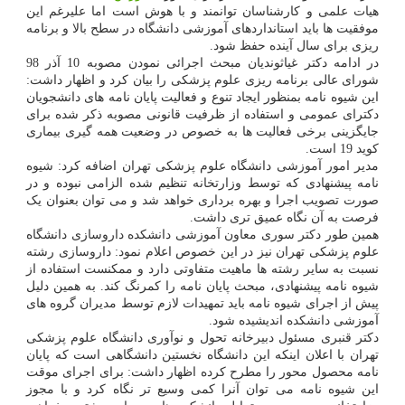
هیات علمی و کارشناسان توانمند و با هوش است اما علیرغم این
موفقیت ها باید استانداردهای آموزشی دانشگاه در سطح بالا و برنامه
ریزی برای سال آینده حفظ شود.
در ادامه دکتر غیاثوندیان مبحث اجرائی نمودن مصوبه 10 آذر 98
شورای عالی برنامه ریزی علوم پزشکی را بیان کرد و اظهار داشت:
این شیوه نامه بمنظور ایجاد تنوع و فعالیت پایان نامه های دانشجویان
دکترای عمومی و استفاده از ظرفیت قانونی مصوبه ذکر شده برای
جایگزینی برخی فعالیت ها به خصوص در وضعیت همه گیری بیماری
کوید 19 است.
مدیر امور آموزشی دانشگاه علوم پزشکی تهران اضافه کرد: شیوه
نامه پیشنهادی که توسط وزارتخانه تنظیم شده الزامی نبوده و در
صورت تصویب اجرا و بهره برداری خواهد شد و می توان بعنوان یک
فرصت به آن نگاه عمیق تری داشت.
همین طور دکتر سوری معاون آموزشی دانشکده داروسازی دانشگاه
علوم پزشکی تهران نیز در این خصوص اعلام نمود: داروسازی رشته
نسبت به سایر رشته ها ماهیت متفاوتی دارد و ممکنست استفاده از
شیوه نامه پیشنهادی، مبحث پایان نامه را کمرنگ کند. به همین دلیل
پیش از اجرای شیوه نامه باید تمهیدات لازم توسط مدیران گروه های
آموزشی دانشکده اندیشیده شود.
دکتر قنبری مسئول دبیرخانه تحول و نوآوری دانشگاه علوم پزشکی
تهران با اعلان اینکه این دانشگاه نخستین دانشگاهی است که پایان
نامه محصول محور را مطرح کرده اظهار داشت: برای اجرای موقت
این شیوه نامه می توان آنرا کمی وسیع تر نگاه کرد و با مجوز