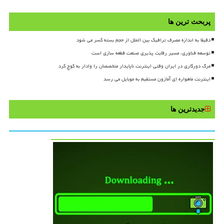
پربحث ترین ها
دقیقا به اندازه مصرف ترافیک بین الملل از حجم بسته کسر می شود
توسعه فناوری، مسیر رقابت پذیری صنعت قطعه سازی است
مرگ دورکاری در ایران وقتی اینترنت ناپایدار متخصصان را وادار به کوچ کرد
اینترنت ماهواره ای آمازون مستقیم به موبایل می رسد
جدیدترین ها