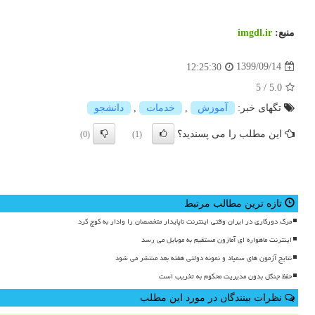
منبع:
imgdl.ir
1399/09/14
12:25:30
5
/
5.0
تگهای خبر:
آموزش
,
خدمات
,
دانشجو
این مطلب را می پسندید؟
(0)
(1)
تازه ترین مطالب مرتبط
مرگ دورکاری در ایران وقتی اینترنت ناپایدار متخصصان را وادار به کوچ کرد
اینترنت ماهواره ای آمازون مستقیم به موبایل می رسد
نتایج آزمون های سمپاد و نمونه دولتی هفته بعد منتشر می شود
حفظ جنگل بدون مدیریت محکوم به تخریب است
نظرات بینندگان در مورد این مطلب