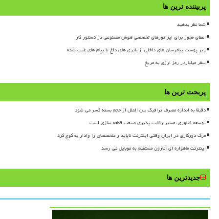
پربیننده ترین ها
شما نظر بدهید
اعطای مجوز برای اپراتورهای تخصصی هوش مصنوعی در دستور کار
زیر پوست پیامرسان های داخلی از باتری های داغ تا پیام های غیب شده
سفر میلیاردر رمز ارزی به مریخ
پربحث ترین ها
دقیقا به اندازه مصرف ترافیک بین الملل از حجم بسته کسر می شود
توسعه فناوری، مسیر رقابت پذیری صنعت قطعه سازی است
مرگ دورکاری در ایران وقتی اینترنت ناپایدار متخصصان را وادار به کوچ کرد
اینترنت ماهواره ای آمازون مستقیم به موبایل می رسد
جدیدترین ها