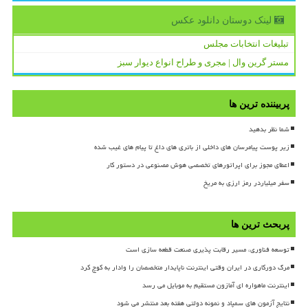
لینک دوستان دانلود عكس
تبلیغات انتخابات مجلس
مستر گرین وال | مجری و طراح انواع دیوار سبز
پربیننده ترین ها
شما نظر بدهید
زیر پوست پیامرسان های داخلی از باتری های داغ تا پیام های غیب شده
اعطای مجوز برای اپراتورهای تخصصی هوش مصنوعی در دستور کار
سفر میلیاردر رمز ارزی به مریخ
پربحث ترین ها
توسعه فناوری، مسیر رقابت پذیری صنعت قطعه سازی است
مرگ دورکاری در ایران وقتی اینترنت ناپایدار متخصصان را وادار به کوچ کرد
اینترنت ماهواره ای آمازون مستقیم به موبایل می رسد
نتایج آزمون های سمپاد و نمونه دولتی هفته بعد منتشر می شود