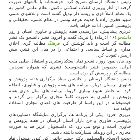
رئیس دانشگاه لرستان تصریح کرد: خوشبختانه با تلاشهای صورت
گرفته از آغاز پیروزی انقلاب اسلامی تاکنون، نظام علمی کشور به
یک نظام کاملاً قوی و ریشه دار تبدیل گشته است و تلاشهای علمی
شهید فخری زاده با جدیت هرچه بیشتر در نظام علمی، تحقیقاتی و
پژوهشی کشور، ادامه خواهد یافت.
عزیزی پیشاپیش، فرارسیدن هفته پژوهش و فناوری استان و روز
دانشجو
(۱۶ آذرماه) را تبریک گفت و افزود: قشر دانشجو یک قشر
مطالبه گر است و باید کوشش کرد
فرهنگ
مطالبه گری، اخلاق
مداری و نشاط سیاسی و اجتماعی را در میان این قشر، بیش
ازپیش، تقویت کرد.
وی بیان نمود: روز دانشجو نماد استکبارستیزی و استقلال طلبی ملت
ایران، بخصوص قشر دانشجوست؛ قشری که همواره نقدپذیر،
مطالبه گر و پرسش گر بوده است.
رئیس دانشگاه لرستان و جانشین ستاد برگزاری هفته پژوهش و
فناوری لرستان درباره برنامه های هفته پژوهش و فناوری، اضافه
کرد: به خاطر شیوع بیماری کرونا، برنامه های سال جاری هفته
پژوهش و فناوری به صورت کاملاً مجازی برگزار می گردند و
خوشبختانه در این راستا از ظرفیت های فضای مجازی استفاده
خواهد شد.
عزیزی افزود: یکی از برنامه ها، برگزاری نمایشگاه دستاوردهای
پژوهشی، فناوری و فن بازار استان لرستان در هفته پژوهش و
فناوری است و توقع می رود که دانشجویان عزیز هم به صورت
مجازی در این رویداد، مشارکت داشته باشند.
حجت الاسلام والمسلمین دکتر حبیب حاتمی کن کبود، مسئول نهاد