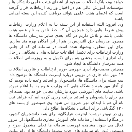
خواهد بود، بانک اطلاعات موجود از اعضای هیئت علمی دانشگاه ها و
مؤسسات آموزش عالی هم در اختیار وزارت ارتباطات قرار گرفته
است که اعضای هیئت علمی بتوانند دریافت کننده این بسته اهدایی
باشند.
وی افزود: البته استفاده از این بسته بنا به اعلام وزارت ارتباطات
پیش شرط هایی دارد همچون آن که خط تلفن به نام عضو هیئت
علمی باشد و تلاش داریم در گام بعدی سایر مدرسان دانشگاه ها
همچون مدرسان حق التدریس را هم از این امکان بهره مند سازیم.
برای این منظور، پیشنهاد شده است در سامانه ای که از جانب
وزارت ارتباطات برای تکمیل اطلاعات سامانه های دانشگاهی در حال
راه اندازی است، بخشی هم برای تکمیل و به روزرسانی اطلاعات
همه مدرسان دانشگاه ها ایجاد شود.
همچنین محمدجواد آذری جهرمی -وزیر ارتباطات و فناوری اطلاعات
۱۴ مهر ماه جاری در توییتی درباره اینترنت دانشگاه ها توضیح داد:
سه بسته برای دانشگاه ها، دانشجویان و اساتید وعده داده بودیم که
از آغاز مهر همه دانشگاه هایی که وزارت علوم به ما اعلام نموده
باشد، سایت های آموزشی مورد نیازشان مجانی خواهد بود. بسته ای
هم برای دانشجویان و اساتید برنامه ریزی کرده ایم که فرایند ثبت
نام آن هم تا ابتدای مهر شروع می شود. وی همینطور از بسته های
۱۲۰ گیگابایتی برای اساتید دانشگاه ها اطلاع داد.
وی در توییتر نوشت: اینترنت «رایگان» برای همه دانشجویان کشور،
در هنگام استفاده از سامانه های آموزش مجازی دانشگاهها، از امروز
فعال می شود. ‏مشاهده فهرست سامانه ها فعلی مشمول طرح و
همینطور ثبت نام سامانه های جدید توسط دانشگاه ها از راه سایت