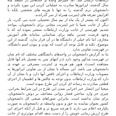
ارتباطات ارسال شد. اما علیرغم وعده ی جنابعالی در اسفند ماه
سال گذشته، اپراتورها مبادرت به عملیاتی کردن این مورد نکردند و
دانشجویان ترم گذشته را نه تنها با هزینه های شخصی بلکه با
افزایش تعرفه های اینترنت همراه از سر گذراندند.
اکنون که بیشتر از یک ماه از نیم سال تحصیلی جدید می گذرد، بار
دیگر از جانب شما با خبر اینترنت مجانی برای دانشجویان، مواجه
شدیم. فهرستی از جانب وزارت ارتباطات منتشر نموده اید که با
وجود فرصت چندین ماهه برای شناسایی سامانه های آموزش
مجازی، اما نام خیلی از دانشگاه ها در آن قرار ندارد. گذشته از این
موضوع، نکته ی قابل توجه آن است که بودن و نبودن اسم دانشگاه،
در فهرست تفاوتی ندارد.
بنا به گزارش دانشجویان در واحدهای دانشگاهی مختلف که نام شان
در فهرست مذکور وجود دارد (در انتهای متن به تفصیل نام آنها قابل
مشاهده است)، هنوز هم هزینه ی اینترنت مصرفی بر عهده ی
دانشجویان می باشد. این مساله یا نشان از بی تفاوتی اپراتورها به
مصوبات وزارت ارتباطات و اجرای ناقص آنها دارد و یا نشان از آن
دارد که وزارت ارتباطات بدون توجه به چالش ها و اطمینان از اجرای
قطعی مبادرت به رسانه ای کردن این طرح نموده است.
نتیجتا این انتشار خبر اجرایی شدن این طرح در این شرایط بحرانی،
چیزی جز وارد ساختن فشار روانی مضاعف بر دوش دانشجویان،
برای شان نداشته است. بنابراین شوراهای صنفی کل دانشجویان
کشور بعنوان نماینده به حق و بدون واسطه ی دانشجویان به صورت
یکپارچه اعلام می دارند تا هرچه سریع تر و قبل از آنکه اجرای این
طرح ارزش زمانی خویش را از دست بدهد اقدام موثرتری از جانب