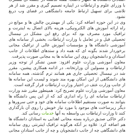
با وزرای علوم و ارتباطات در اینباره تصمیم گیری و مقرر شد از هر
تلاشی برای تسهیل ارتباط جامعه دانشگاهی در فضای وب دریغ
نشود.
وی در این حوزه اضافه کرد: یکی از مهمترین چالش ها و موانع در
راه ارائه آموزش های الکترونیکی، هزینه بالای اتصال به اینترنت و
ترافیک مورد مصرف بود که برای رفع این مشکل در نیمسال
تحصیلی قبل و در تعامل با وزارت ارتباطات، بخشی از سامانه های
آموزشی دانشگاه ها و مؤسسات آموزش عالی از ترافیک مجانی
برخوردار شدند بگونه ای که همه داد و ستدهای اطلاعات از جانب
استادان و دانشجویان روی این سامانه ها به مجانی صورت پذیرفت.
معاون آموزشی وزارت علوم افزود: ضمن تشکر از توجه وزیر
ارتباطات و مسولین آن وزارتخانه، در ادامه همکاری پیشین، مقرر
شد در نیمسال تحصیلی جاری هم همانند ترم گذشته، همه سامانه
های دانشگاهی از این امکان بهره مند شوند و لیست این سامانه ها
از جانب وزارت عتف در اختیار وزارت ارتباطات قرار گرفته است.
معاون آموزشی وزارت علوم تصریح کرد: همینطور مقرر شد وزارت
ارتباطات سامانه ای را راه اندازی کند که از این پس دانشگاه ها
بتوانند به صورت مستقیم اطلاعات سامانه های خود و حتی سرورها و
دیگر زیرساخت های موجود یا مورد نیاز خویش را روی آن بارگذاری
کنند تا وزارت ارتباطات بی واسطه به آنها
خدمات
رسانی کند.
دکتر خاکی صدیق درباره بسته مجانی اهدایی به استادان دانشگاه ها
هم اضافه کرد: علاوه بر آنکه هرگونه ترافیک اینترنتی روی سامانه
های دانشگاهی چه از جانب دانشجویان و چه از جانب استادان مجانی