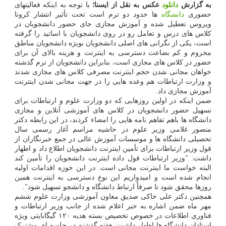
به گزارش
دانلود
عکس به نقل از ایسنا؛
با توجه به اینکه فعالیتهای
حضوری
دانشگاه
ها حدود دو ترم است تحت تأثیر انتشار کرونا
ویروس تعطیل شده و آموزش مجازی جای حضور دانشجویان در
کلاس های درس و تعامل رو در روی دانشجویان با اساتید را گرفته
است، یکی از نگرانی های اصلی دانشجویان بویژه دانشجویان مناطق
محروم و کم بضاعت دسترسی به اینترنت و هزینه بالای آن برای
حضور در کلاس های مجازی است، بنابراین دانشجویان از ترم گذشته
خواهان مجانی شدن حجم اینترنت مصرفی کلاس های مجازی شدند
و وزارت ارتباطات هم وعده هایی را در جهت مجانی شدن اینترنت
آموزش مجازی داد.
ضمن اینکه در اولین روزهایی که دو وزارت علوم و ارتباطات برای
تسهیل حضور دانشجویان در کلاس های آموزشی آنلاین و مجازی
دانشگاه ها باهم تفاهم نامه هایی را امضاء کردند، در این رابطه دکتر
منصور غلامی وزیر علوم در حاشیه مراسم آغاز رسمی سال
تحصیلی دانشگاه ها و موسسات آموزش عالی در جمع خبرنگاران از
قول وزیر ارتباطات برای تأمین اینترنت دانشجویان اطلاع داد و اظهار
داشت: "وزیر ارتباطات قول داده اینترنت دانشجویان را تأمین کند
البته خواست ما اینترنت مجانی است. در این حوزه اقدامات اولیه
انجام شده است و امیدواریم این نوع دسترسی به اینترنت همین
روزها محقق شود تا صرفاً ارتباط دانشگاه و دانشجو تسهیل شود".
همچنین دکتر علی خاکی صدیق معاون آموزشی وزارت علوم ششم
مهر ماه ضمن اشاره به خبر اعلام شده از جانب وزیر ارتباطات و
فناوری اطلاعات در خصوص تخصیص بسته هدیه ۱۲۰ گیگابایتی ویژه
استادان دانشگاه ها اظهار داشت: هفته گذشته در جلسه ای مشترک