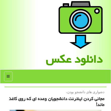
دانلود عكس
منو
دشواری های دانشجو بودن،
مجانی كردن اینترنت دانشجویان وعده ای كه روی كاغذ
ماند!