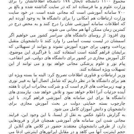
مجموع ۱۱۰۰ دانشگاه تابحال ۱۷۸ دانشگاه اطلاعاتشان را برای
وزارت علوم و ما فرستاده اند که در سایت گذاشته شده و بالغ بر
۷۰۰ سامانه آموزشی است که مجانی شده است. در خود سایت
وزارت ارتباطات هم امکانی را برای دانشگاه ها به وجود آورده ایم
که اطلاعات سامانه آموزشی شان را درج کنند و به محض درج در
کمترین زمان ممکن آنها هم مجانی می شوند.
وی افزود: از روسای دانشگاه های سراسر کشور می خواهیم اگر
اسمشان در لیست نیست اسامی را وارد کنند تا دانشجویان متقبل
پرداخت وجهی برای حوزه آموزش نشوند و بتوانند از تسهیلاتی که
برایشان فراهم گشته است استفاده کنند. با فراگیری این موضوع،
کل آموزش مجازی در کشور برای دانشگاه های دولتی، غیر انتفاعی،
پیام نور و علوم پزشکی مجانی خواهد بود و می توانند از این
تسهیلات ویژه استفاده کنند.
وزیر ارتباطات و فناوری اطلاعات تصریح کرد: البته ما بسته ویژه ای
هم برای دانشگاه ها در نظر داریم که شامل اتصال آنها به فیبر نوری
و تهیه زیرساخت های لازم است ک و شرکت مخابرات ایران تا هفته
آینده جزئیات آنرا اعلام خواهد نمود و تلاش خواهد شد، نیازمندی های
دانشگاه ها برای این سامانه های آموزشی فراهم گردد. با این
چارچوب بسته حمایتی دولت در بحث آموزش مجازی برای
دانشجویان و دانش آموزان کامل می شود.
به گزارش دانلود عکس به نقل از ایسنا، با این وجود این، فرایند
مجانی شدن این سامانه های آموزشی همچنان فراز و فرودهایی
دارد، از طرفی دانشجویان معتقدند حضور در کلاس های آنلاین از
حجم اینترنت آنها می کاهد و در مقابل اپراتورهای اینترنتی ادعا می