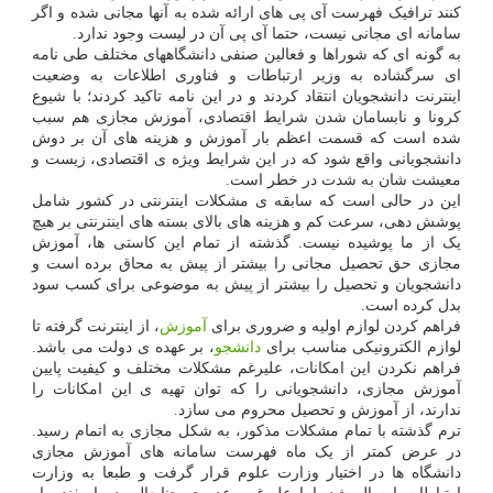
کنند ترافیک فهرست آی پی های ارائه شده به آنها مجانی شده و اگر
سامانه ای مجانی نیست، حتما آی پی آن در لیست وجود ندارد.
به گونه ای که شوراها و فعالین صنفی دانشگاههای مختلف طی نامه
ای سرگشاده به وزیر ارتباطات و فناوری اطلاعات به وضعیت
اینترنت دانشجویان انتقاد کردند و در این نامه تاکید کردند؛ با شیوع
کرونا و نابسامان شدن شرایط اقتصادی، آموزش مجازی هم سبب
شده است که قسمت اعظم بار آموزش و هزینه های آن بر دوش
دانشجویانی واقع شود که در این شرایط ویژه ی اقتصادی، زیست و
معیشت شان به شدت در خطر است.
این در حالی است که سابقه ی مشکلات اینترنتی در کشور شامل
پوشش دهی، سرعت کم و هزینه های بالای بسته های اینترنتی بر هیچ
یک از ما پوشیده نیست. گذشته از تمام این کاستی ها، آموزش
مجازی حق تحصیل مجانی را بیشتر از پیش به محاق برده است و
دانشجویان و تحصیل را بیشتر از پیش به موضوعی برای کسب سود
بدل کرده است.
فراهم کردن لوازم اولیه و ضروری برای
آموزش
، از اینترنت گرفته تا
لوازم الکترونیکی مناسب برای
دانشجو
، بر عهده ی دولت می باشد.
فراهم نکردن این امکانات، علیرغم مشکلات مختلف و کیفیت پایین
آموزش مجازی، دانشجویانی را که توان تهیه ی این امکانات را
ندارند، از آموزش و تحصیل محروم می سازد.
ترم گذشته با تمام مشکلات مذکور، به شکل مجازی به اتمام رسید.
در عرض کمتر از یک ماه فهرست سامانه های آموزش مجازی
دانشگاه ها در اختیار وزارت علوم قرار گرفت و طبعا به وزارت