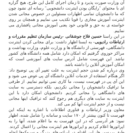
آن وزارت صورت پذیرد و تا زمان اجرای کامل این طرح، هیچ گزاره
ای با محتوای "رایگان بودن اینترنت دانشجویی" رسانه ای نشود چون
که ما دانشجویان تمامی اظهارات مسئولین در خصوص مجانی شدن
اینترنت آموزش مجازی را قویا تکذیب می نماییم و همچنان بر روی
خواسته ی به حق و قانونی خود یعنی آموزش مجانی پافشاری می
نماییم.
در این راستا
حسین فلاح جوشقانی -رئیس سازمان تنظیم مقررات و
ارتباطات رادیویی-
به ایسنا اظهار داشت: برای مجانی کردن اینترنت
دانشگاهی، فهرستی از دانشگاه ها و وزارت علوم، وزارت بهداشت و
مراکز حوزوی گرفتیم که امکان دارد شامل همه دانشگاه های کشور
نباشد. این فهرست شامل آدرس سایت های آموزشی است که
امکان آموزش آنلاین را داشته باشد.
وی درباره کم شدن حجم اینترنت به علت تغییر آی پی توضیح داد:
اگر هنگام استفاده از خدمات آنلاین دانشگاه آی پی عوض می شود و
این آی پی در فهرست نیست، ما کاری نمی توانیم نماییم. از طرفی
ما ترافیک دانشجویان را مجانی نکردیم، بلکه دسترسی به سایت
های دانشگاهی را مجانی کردیم. دانشجویان امکان دارد با این
اینترنت به سایت های دیگری هم رجوع کنند که ترافیک اینها مجانی
نیست و از حجم اینترنت آنها کم می کند.
معاون وزیر ارتباطات و فناوری اطلاعات با اشاره به اینکه این
فهرست تا کنون بیشتر از ۱۷۰ سایت و سامانه را شامل شده، اظهار
نمود: هر آدرسی که در این فهرست به ما اعلام شده، آنها را به
اپراتورها اعلام کردیم و اپراتورها هم اینترنت مجانی را اعمال کردند.
طبق بررسی ها، این اقدام در اپراتورهای بزرگ و سروکوها انجام