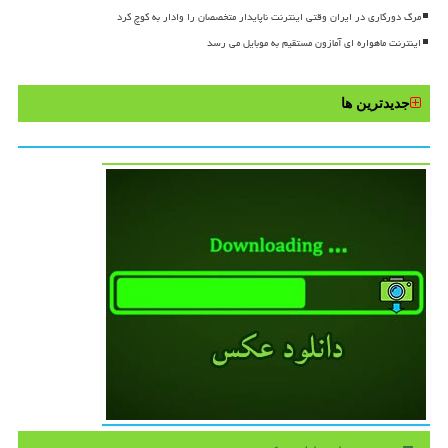
مرگ دورکاری در ایران وقتی اینترنت ناپایدار متخصصان را وادار به کوچ کرد
اینترنت ماهواره ای آمازون مستقیم به موبایل می رسد
جدیدترین ها