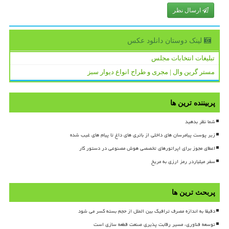
ارسال نظر
لینک دوستان دانلود عكس
تبلیغات انتخابات مجلس
مستر گرین وال | مجری و طراح انواع دیوار سبز
پربیننده ترین ها
شما نظر بدهید
زیر پوست پیامرسان های داخلی از باتری های داغ تا پیام های غیب شده
اعطای مجوز برای اپراتورهای تخصصی هوش مصنوعی در دستور کار
سفر میلیاردر رمز ارزی به مریخ
پربحث ترین ها
دقیقا به اندازه مصرف ترافیک بین الملل از حجم بسته کسر می شود
توسعه فناوری، مسیر رقابت پذیری صنعت قطعه سازی است