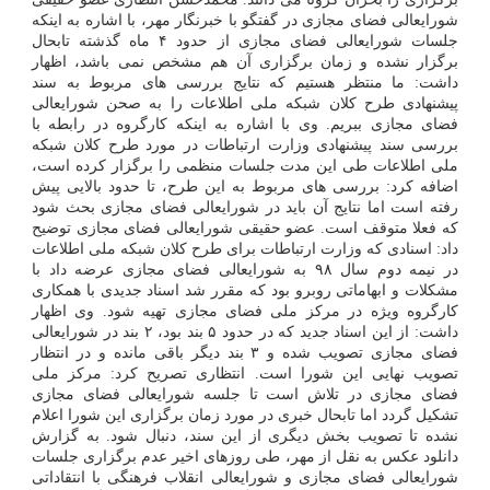
شورایعالی فضای مجازی در گفتگو با خبرنگار مهر، با اشاره به اینکه
جلسات شورایعالی فضای مجازی از حدود ۴ ماه گذشته تابحال
برگزار نشده و زمان برگزاری آن هم مشخص نمی باشد، اظهار
داشت: ما منتظر هستیم که نتایج بررسی های مربوط به سند
پیشنهادی طرح کلان شبکه ملی اطلاعات را به صحن شورایعالی
فضای مجازی ببریم. وی با اشاره به اینکه کارگروه در رابطه با
بررسی سند پیشنهادی وزارت ارتباطات در مورد طرح کلان شبکه
ملی اطلاعات طی این مدت جلسات منظمی را برگزار کرده است،
اضافه کرد: بررسی های مربوط به این طرح، تا حدود بالایی پیش
رفته است اما نتایج آن باید در شورایعالی فضای مجازی بحث شود
که فعلا متوقف است. عضو حقیقی شورایعالی فضای مجازی توضیح
داد: اسنادی که وزارت ارتباطات برای طرح کلان شبکه ملی اطلاعات
در نیمه دوم سال ۹۸ به شورایعالی فضای مجازی عرضه داد با
مشکلات و ابهاماتی روبرو بود که مقرر شد اسناد جدیدی با همکاری
کارگروه ویژه در مرکز ملی فضای مجازی تهیه شود. وی اظهار
داشت: از این اسناد جدید که در حدود ۵ بند بود، ۲ بند در شورایعالی
فضای مجازی تصویب شده و ۳ بند دیگر باقی مانده و در انتظار
تصویب نهایی این شورا است. انتظاری تصریح کرد: مرکز ملی
فضای مجازی در تلاش است تا جلسه شورایعالی فضای مجازی
تشکیل گردد اما تابحال خبری در مورد زمان برگزاری این شورا اعلام
نشده تا تصویب بخش دیگری از این سند، دنبال شود. به گزارش
دانلود عکس به نقل از مهر، طی روزهای اخیر عدم برگزاری جلسات
شورایعالی فضای مجازی و شورایعالی انقلاب فرهنگی با انتقاداتی