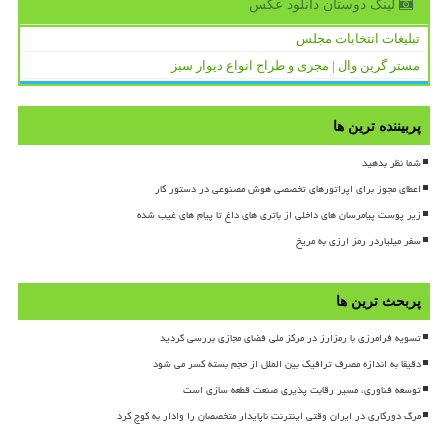
لینک دوستان دانلود عكس
تبلیغات انتخابات مجلس
مستر گرین وال | مجری و طراح انواع دیوار سبز
پربیننده ترین ها
شما نظر بدهید
اعطای مجوز برای اپراتورهای تخصصی هوش مصنوعی در دستور کار
زیر پوست پیامرسان های داخلی از باتری های داغ تا پیام های غیب شده
سفر میلیاردر رمز ارزی به مریخ
پربحث ترین ها
تسویه فرامرزی با رمزارز در مرکز ملی فضای مجازی بررسی گردید
دقیقا به اندازه مصرف ترافیک بین الملل از حجم بسته کسر می شود
توسعه فناوری، مسیر رقابت پذیری صنعت قطعه سازی است
مرگ دورکاری در ایران وقتی اینترنت ناپایدار متخصصان را وادار به کوچ کرد