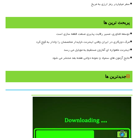
سفر میلیاردر رمز ارزی به مریخ
پربحث ترین ها
توسعه فناوری، مسیر رقابت پذیری صنعت قطعه سازی است
مرگ دورکاری در ایران وقتی اینترنت ناپایدار متخصصان را وادار به کوچ کرد
اینترنت ماهواره ای آمازون مستقیم به موبایل می رسد
نتایج آزمون های سمپاد و نمونه دولتی هفته بعد منتشر می شود
جدیدترین ها