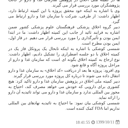
پژوهشگران مورد بررسی قرار می گیرند.
وی با اشاره به اینکه خود محقق پروژه با این کمیته ارتباط دارد،
اظهار داشت: از طرفی، شرکت با سازمان غذا و دارو ارتباط می
گیرد.
دبیر گروه اخلاق پزشکی فرهنگستان علوم پزشکی کشور ضمن
اشاره به فرایند تائید از جانب این کمیته اظهار داشت: ما در ابتدا
ایمن بودن و تأثیرگذاری را مورد بررسی قرار می دهیم. در فاز اول،
ایمن بودن مطرح است.
شمسی کوشکی با اشاره به اینکه تابحال یک پروتکل فاز یک در
کمیته اخلاق با دو جلسه اضطراری را تشکیل دادیم، اظهار داشت:
نوع ارجاع به کمیته اخلاق بگونه ای است که سازمان غذا و دارو از
مراحل پروژه آگاه و قانع شود.
وی افزود: پروژه ها بعد از دریافت «کد اخلاق» به سازمان غذا و دارو
انتقال داده می شوند تا درباره کل پروژه مورد بررسی قرار گیرند.
دبیر کمیته ملی اخلاق در پژوهش سازمان غذا و دارو تاکید کرد: هیچ
کشوری برای دارویی که خودش می خواهد مصرف کند، احتیاج به
مجوز بین المللی ندارد و سازمان غذا و دارو می تواند تائیدیه آن دارو
را ارائه نماید.
شمسی کوشکی بیان نمود: ما احتیاج به تائیدیه نهادهای بین المللی
نداریم اما FDA کمک کننده است.
1399/10/11
18:41:55