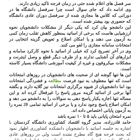
سر فصل های اعلام شده حتی در زمان فرجه تاکید زیادی دارند.
وی ادامه داد که جای سوال است چرا سرفصل دانشگاه ها در
دورانی که کلاس ها مجازی شده از سرفصل دوران عادی دانشگاه
که حضوری بود بیشتر شده است.
این دانشجو بیان کرد که یکی دیگر از مشکلات دانشجویان نحوه
ارزشیابی هاست که برخی از اساتید بمنظور کاهش تقلب زمان کمی
به آزمون می دهند و یا امکان اصلاح و تعویض گزینه انتخابی در
امتحانات سامانه مجازی را لغو می کنند.
وی در آخر تصریح کرد که خیلی از اساتید با نحوه کارکرد سامانه و
ابزارهای آن آشنایی ندارند و از طرف دیگر قطع و وصل اینترنت و
مشکلات میکروفون و غیره از کیفیت آموزشی دانشگاه بسیار کاسته
است.
این ها تنها گوشه ای از صحبت های دانشجویان در روزهای امتحانات
است که تنها معطوف به نبود فرصت
مطالعه
و فشردگی امتحانات
بود اما دانشجویان از شیوه برگزاری امتحانات نیز گلایه دارند و بگفته
آنها برخی از اساتید گزینه مرور پاسخ را غیرفعال کرده اند و این
مساله تنها اجازه یکبار پاسخ دهی به سوالات را به دانشجو می دهد و
امکان اصلاح پاسخ وجود ندارد و یا برخی از اساتید تمامی 20 نمره را
به آزمون پایانی اختصاص داده اند.
نمره امتحان پایانی باید ۵ تا ۱۰ نمره باشد
حامد قادرزاده، مدیر گروه اقتصاد کشاورزی دانشگاه کردستان
با
اشاره به جلسه اساتید با دانشجویان دانشکده کشاورزی اظهار نمود
که بحث فرجه هیچ گاه مطرح نشده است ولی در روزهای عادی