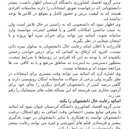
مدیر گروه اقتصاد کشاورزی دانشگاه کردستان اظهار داشت: بیشتر
دانشجویانی که درخواست تعویق امتحانات را دارند متاسفانه افرادی
هستند که به کیفیت درس و حضور کامل و بموقع در کلاس ها توجه
نداشته اند.
وی اظهار نمود که دانشجویی که به راستی در حال تلاش است ولی
به سبب نداشتن امکانات کافی و یا قطعی اینترنت نتوانسته وارد
سامانه شوند، اساتید می توانند برای جبران نمره آنها پروژه و یا
امتحان شفایی در نظر بگیرند.
قادرزاده با اعلان اینکه رعایت حال دانشجویان به مدلول نمره دادن
نیست، افزود که ارفاق به کسانی که برای درس خواندن زحمتی
نکشیده اند با توجه به این که افرادی در روستاها با شرایط سخت،
بمنظور دسترسی به اینترنت به مناطق مرتفع و یا به کافی نت ها
مراجعه نموده اند و منصفانه نیست.
وی اشاره کرد که اساتید می توانند وقت بیشتری برای امتحانات در
نظر بگیرند ولی برخی از سوالات متاسفانه امکان رونویسی دارند و
گاهی درصد کمی از دانشجویان افرادی دیگری را بجای خود برای
آزمون مجازی می فرستند که این مساله تقلب های سیتماتیک را رقم
می زند.
اساتید رعایت حال دانشجویان را بکنند
مدیر گروه اقتصاد کشاورزی دانشگاه کردستان عنوان نمود که اساتید
با معرفی منابع بیشتر، اختصاص وقت اضافی به رفع اشکال، ترغیب
دانشجویان توانمند به همکاری با سایر دانشجویان در جهت یادگیری
بیشتر و فرستادن فیلم های آموزشی و غیره می توانند رعایت بیشتر
حال دانشجویان در این شرایط را بکنند.