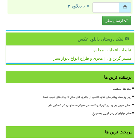
= ۶ بعلاوه ۳
ارسال نظر
لینک دوستان دانلود عكس
تبلیغات انتخابات مجلس
مستر گرین وال | مجری و طراح انواع دیوار سبز
پربیننده ترین ها
شما نظر بدهید
زیر پوست پیامرسان های داخلی از باتری های داغ تا پیام های غیب شده
اعطای مجوز برای اپراتورهای تخصصی هوش مصنوعی در دستور کار
سفر میلیاردر رمز ارزی به مریخ
پربحث ترین ها