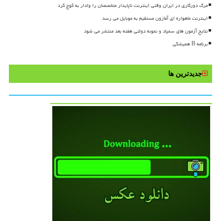
مرگ دورکاری در ایران وقتی اینترنت ناپایدار متخصصان را وادار به کوچ کرد
اینترنت ماهواره ای آمازون مستقیم به موبایل می رسد
نتایج آزمون های سمپاد و نمونه دولتی هفته بعد منتشر می شود
برنامه B همیشگی
جدیدترین ها