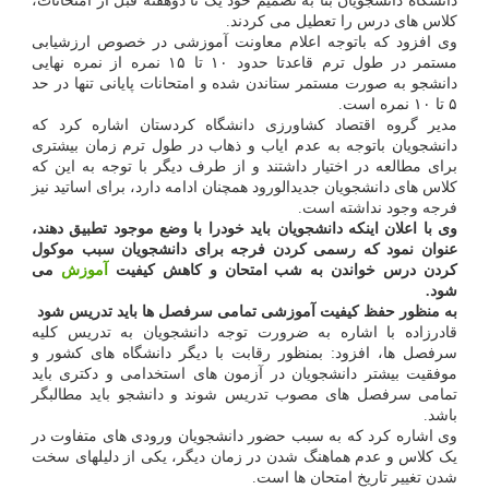
دانشگاه دانشجویان بنا به تصمیم خود یک تا دوهفته قبل از امتحانات،
کلاس های درس را تعطیل می کردند.
وی افزود که باتوجه اعلام معاونت آموزشی در خصوص ارزشیابی
مستمر در طول ترم قاعدتا حدود ۱۰ تا ۱۵ نمره از نمره نهایی
دانشجو به صورت مستمر ستاندن شده و امتحانات پایانی تنها در حد
۵ تا ۱۰ نمره است.
مدیر گروه اقتصاد کشاورزی دانشگاه کردستان اشاره کرد که
دانشجویان باتوجه به عدم ایاب و ذهاب در طول ترم زمان بیشتری
برای مطالعه در اختیار داشتند و از طرف دیگر با توجه به این که
کلاس های دانشجویان جدیدالورود همچنان ادامه دارد، برای اساتید نیز
فرجه وجود نداشته است.
وی با اعلان اینکه دانشجویان باید خودرا با وضع موجود تطبیق دهند،
عنوان نمود که رسمی کردن فرجه برای دانشجویان سبب موکول
کردن درس خواندن به شب امتحان و کاهش کیفیت
آموزش
می
شود.
به منظور حفظ کیفیت آموزشی تمامی سرفصل ها باید تدریس شود
قادرزاده با اشاره به ضرورت توجه دانشجویان به تدریس کلیه
سرفصل ها، افزود: بمنظور رقابت با دیگر دانشگاه های کشور و
موفقیت بیشتر دانشجویان در آزمون های استخدامی و دکتری باید
تمامی سرفصل های مصوب تدریس شوند و دانشجو باید مطالبگر
باشد.
وی اشاره کرد که به سبب حضور دانشجویان ورودی های متفاوت در
یک کلاس و عدم هماهنگ شدن در زمان دیگر، یکی از دلیلهای سخت
شدن تغییر تاریخ امتحان ها است.