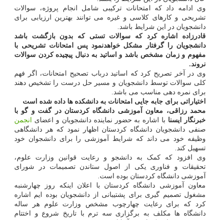
وی ادامه داد که امتحانات ترکیبی شامل انجام پروژه، سوالات
تشریحی و کارهای کلاسی و غیره می توانند بهترین ارزیابی برای
دانشجویان در این شرایط باشد.
قادرزاده اشاره کرد که سوالات تستی که بدون بازگشت باشد
دانشجویان را گرفتار مشکل خواهدنمود پس امتحانات تشریحی با
مفهوم و زمان مشخص باشد و اساتید به دنبال پیچیده کردن سوالات
نروند.
وی در آخر تصریح کرد که اساتید درباب تصحیح امتحانات، اگر فهم
کلی سوالات توسط دانشجویان و مسیر حل درست را تشخیص دهند
برای نمره دهی مناسب می باشد.
اختیاراتی برای جابه جایی امتحانات به دانشکده ها داده شده است
محمد رزاقی، معاون آموزشی دانشگاه کردستان در گفت و گو با
خبرنگار ایسنا
با اشاره به حضور نماینده دانشجویان و اعضای
انجمن
صنفی دانشجویان دانشگاه کردستان اظهار نمود که هر دانشگاهی
وظیفه خود می داند که شرایط آموزشی را برای دانشجوان خود
تسهیل کند.
وی افزود که کمک به دانشجو و رعایت قوانین وزارت علوم،
تحقیقات و فناوری یکی از اصول ستاندن تصمیمات در شورای
آموزشی دانشگاه کردستان بوده است.
معاون آموزشی دانشگاه کردستان با اعلان اینکه روز چهارشنبه
مشغول تصمیم گیری برای پشتیبانی از دانشجویان بوده ایم اشاره
کرد که برای رعایت چهارچوب مشخص وزارت علوم هر ساله
دانشگاه ها مکلف به برگزاری سه ترم با تاریخ شروع و اختتام