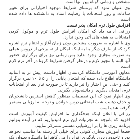
مشخص و زمانی کوتاه بین آنها است.
وی عنوان نمود که برمبنای شرایط موجود اختیاراتی برای تغییر
ساعات و روز امتحانات با رضایت استاد به دانشکده ها داده شده
است.
افزایش طول ترم امکان پذیر نیست
رزاقی ادامه داد که امکان افزایش طول ترم و موکول کردن
امتحانات به هفته های آتی وجود ندارد.
وی با اشاره به ضرورت مشخص بودن زمان آغاز و اختتام ترم اشاره
کرد که از طرف دیگر بنا به اینکه امکان ارائه برخی از دروس عملی
به صورت مجازی وجود ندارد پس زمانی نیز برای برگزاری حضور
آنها البته با مجوز لازم و درنظر گرفتن شرایط کرونا در آخر ترم لازم
است.
معاون آموزشی دانشگاه کردستان اظهار داشت: پیش تر به اساتید
دانشگاه اطلاع داده شده که امتحان پایانی را از ۵ تا ۱۰ نمره برگزار
کنند و حتی این اختیار را نیز دارند تا در صورت نیاز بعد از امتحانات
ترم، امتحان دیگری از دانشجویان بگیرند.
وی اظهار نمود که این تصمیمات بمنظور کاهش استرس دانشجویان
و حذف ذهنیت شب امتحانی درس خواندن و توجه به ارزیابی مستمر
گرفته شده است.
رزاقی با اعلان اینکه هدفگذاری ما افزایش کیفیت آموزش است
افزود که باتوجه به تجربیات این ترم امیدواریم که در آینده بتوانیم
برنامه ریزی ها را بر ارزشیابی مستمر متمرکز نماییم.
قطعا آموزش مجازی کنونی برای خیلی از رشته ها مناسب نخواهد
بود و تاحدود زیادی یادگیری افراد را می کاهد اما دانشگاه بعنوان یک