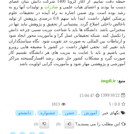
حیطه دقت نماییم. از آغاز کرونا 1400 شرکت دانش بنیان عصای
دست ما بودند و اعضای هیات علمی و
صادرات
و تولیدات آنها رو به
رشد بوده است. وی ضمن اشاره به راه آینده در تحقیقات علوم
پزشکی اظهار داشت: ابتدا باید سهم 0.8 درصدی پژوهش از تولید
ناخالص داخلی اصلاح گردد. پشتیبانی از تحقیق و پژوهش نباید تنها در
سخنرانی باشد. دانشگاه ها باید با شناخت مزیت نسبی چرخه دانش
را تکمیل کنند. شبکه تحقیقاتی عمل گرا و مأموریت محور ایجاد شود
و ارتباطات بین المللی به صورت جد تقویت شود. نگاه سیاستگذاران
باید تغییر کند. نجفی اظهار داشت: در کشور با مضیقه هایی روبرو
می باشیم و باید با عنایت به مزیت های هر دانشگاه نقسیم کار
صورت گیرد و مشکلات کشور حل شود. رشد افسارگسیخته مراکز
آموزشی و پژوهشی مهار شود و مأموریت گرایی اولویت باشد.
منبع:
imgdl.ir
1399/10/22
15:04:47
1813
5
/
0.0
تگهای خبر:
آموزش
,
جشن
,
جشنواره
,
دانشجو
این مطلب را می پسندید؟
(0)
(0)