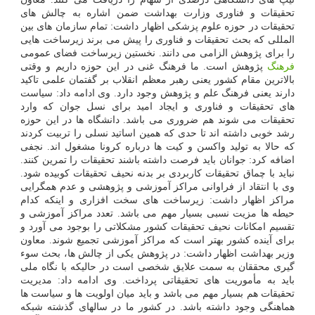
تحقیقات و فناوری وزارت بهداشت ضمن اشاره به چالش های
تحقیقات در حوزه علوم پزشکی اظهار داشت: تمام سازمان های بین
المللی که بحث تحقیقات و فناوری را پیش می برند زیرساخت هایی
را برای پژوهش الزامی می دانند. نخستین زیرساخت فضای عمومی
فرهنگ
پژوهش است. ما فرهنگ غنی در این حوزه داریم و وقتی
بالاترین مقام کشور یعنی رهبر معظم انقلاب بر گفتمان علمی تاکید
دارند یعنی فرهنگ علم و پژوهش وجود دارد. وی ادامه داد: سیاست
های تحقیقات و فناوری و ایجاد امید برای نسل جوان که وارد
تحقیقات می شوند هم ضروری می باشد. دانشگاه ها در این حوزه
رشد خوبی داشته اند تا حدی که همین اساتید نسلی را تربیت کردند
که حالا به تولید واکسن و کیت ها درباره کرونا مشغول اند. نجفی
اضافه کرد: جوانان باید فرصت داشته باشند تحقیقات را تمرین کنند.
نباید با چماق تحقیقات کاربردی بر بدنه نحیف تحقیقات کوبیده شود.
وی با انتقاد از فراوانی مراکز آموزشی و پژوهشی و عدم همگرایی
مراکز اظهار داشت: زیرساخت های سخت افزاری و اینکه کدام
حیطه ها مزیت نسبی بسیار مهم می باشد. تعدد مراکز آموزشی و
تقسیم امکانات نحیف تحقیقات کشور مشکلاتی را بوجود می آورد و
برای آینده کشور بهتر است که مراکز آموزشی تجمیع شوند. معاون
وزیر بهداشت اظهار داشت: در پژوهش یکی از چالش ها، بحث سوء
گیری محققان به سمت علایق شخصی است در حالیکه با نگاه ملی
باید به مأموریت های تحقیقاتی پرداخت. وی ادامه داد: مدیریت
تحقیقات هم بسیار مهم می باشد و باید میان اولویت ها و سیاست ها
هماهنگی وجود داشته باشد. در کشور ما در سالهای گذشته شبکه