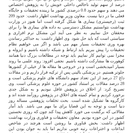
درصد از سهم تولید ناخالص داخلی خویش را به پژوهش اختصاص
می دهند و سهم حدود 0.8 درصدی کشور ما زیبنده تحقیقات و جایگاه
فعلی ما در دنیا نیست. معاون وزیر بهداشت اظهار داشت: حدود 209
ثبت (رجیستری) بیماری ها شکل گرفته است اما هنوز در وزارت
بهداشت نتوانستیم مشکل دسترسی به داده های بیماری ها را برای
محققان حل نماییم. به نظر می آیند این مشکل نرم افزاری و
سیاستی است که باید حل شود. وی اظهار داشت: به حداکثر رساندن
بهره وری تحقیقات بسیار مهم می باشد و اگر می خواهیم نظام
تحقیقات را پیش ببریم باید ارتباط و شبکه داشته باشیم و ایزوله و
مجزا نمی توانیم کار نماییم باید توجه در مطالعات بزرگ دنیا همانند
کوهورت ها مشارکت داشته باشیم. نجفی افزود: روند علمی ما روند
بسیار امیدبخشی است و در خروجی ها مقاله ها از خیلی از کشورها
جلوتر هستیم. در پزشکی بالینی پس از ترکیه قرار داریم و در مقالات
داغ 27 درصد از این تعداد سهم دانشگاه های علوم پزشکی است و
28 درصد مقالات پر استناد کشور در حوزه علوم پزشکی است. وی
تصریح کرد: از اخلاق در پژوهش غافل نبودیم و به شکل جدی
برخورد کردیم و تمام کمیته های اخلاق در پژوهش روزآمد شده اند و
کارگروه ها تشکیل شده است. بحث تخلفات پژوهشی مساله روز
دنیا است و توجه به این قضایا برای ما مهم می باشد. باید آمار
مقالاتی که برگشت می خورد کاهش پیدا کند چون که روزی نخستین
کشور در این حوزه بودیم. معاون تحقیقات و فناوری وزارت بهداشت
اظهار داشت: بخش فناوری ما روشن است هرچند در شاخص
ابداعات و اختراعات رتبه خوبی نداریم اما باید به جوان بودن این