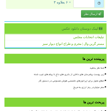
= ۶ بعلاوه ۳
ارسال نظر
لینک دوستان دانلود عكس
تبلیغات انتخابات مجلس
مستر گرین وال | مجری و طراح انواع دیوار سبز
پربیننده ترین ها
شما نظر بدهید
زیر پوست پیامرسان های داخلی از باتری های داغ تا پیام های غیب شده
اعطای مجوز برای اپراتورهای تخصصی هوش مصنوعی در دستور کار
سفر میلیاردر رمز ارزی به مریخ
پربحث ترین ها