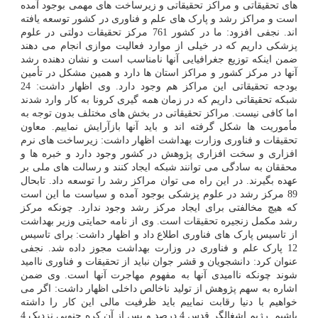
های تحقیقاتی و مراکز تحقیقاتی و زیرساخت های مهمی بوجود آمده
است و مراکز رشد و پارک های علم و فناوری در کشور توسعه یافته
اند. نجفی افزود: ما در کشور 761 مرکز تحقیقات دولتی در علوم
پزشکی داریم که در خیلی از موارد فعالیت موازی انجام می دهند
ضمن اینکه توزیع جغرافیایی آنها نامناسب است و نشان دهنده رشد
آنها در مرکز کشور و مراکز استان ها دارد و همین مشکل در تأمین
بودجه تحقیقاتی این مراکز هم وجود دارد. وی اظهار داشت: 24
شبکه تحقیقاتی داریم که در زمان همه گیری کرونا به کار وارد شدند
اما کافی نیست. مراکز تحقیقاتی در بخش های مختلف بدون توجه به
مأموریت ها شکل گرفته اند و باید آنها بازآرایش نماییم. معاون
تحقیقات و فناوری وزارت بهداشت اظهار داشت: زیرساخت های نرم
افزاری و سخت افزاری پژوهش در کشور وجود دارد و خبره ها و
محققان به سادگی می توانند شبکه ایجاد کنند و رسالت های ملی بر
عهده بگیرند. در این راه می توان مراکز رشد را توسعه داد. تابحال
89 مرکز رشد در علوم پزشکی بوجود آمده و سیاست ما این است
که هیچ مخالفتی برای ایجاد مرکز رشد وجود ندارد. چونکه مرکز
رشد مکمل زنجیره تحقیقات است. وی از نامه حمایتی وزیر بهداشت
از تاسیس پارک های فناوری اطلاع داد و اظهار داشت: برای تاسیس
12 پارک علم و فناوری در وزارت بهداشت مجوز داده شد. نجفی
عنوان کرد: دانشجویان و قشر جوان نباید از تحقیقات و فناوری ناامید
شوند چونکه ناامیدی آنها به مفهوم مهاجرت آنها است. وی ضمن
اشاره به سهم پژوهش از تولید ناخالص داخلی اظهار داشت: اگر می
خواهیم با دنیا رقابت نماییم باید ظرفیت مالی این کار را داشته
باشیم. رژیم اشغالگر قدس 4 درصد و پس از آن کره جنوبی نزدیک 4