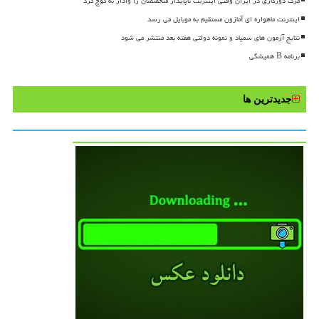
مرگ دورکاری در ایران وقتی اینترنت ناپایدار متخصصان را وادار به کوچ کرد
اینترنت ماهواره ای آمازون مستقیم به موبایل می رسد
نتایج آزمون های سمپاد و نمونه دولتی هفته بعد منتشر می شود
برنامه B همیشگی
جدیدترین ها