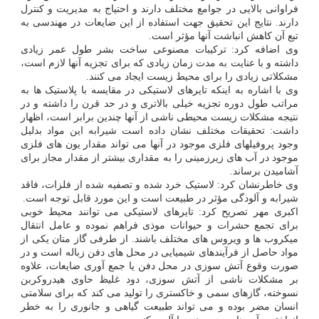
فراوانی بالایی در جوامع مختلف دارند و احتیاج به مدیریت و کنترل
دارند. نتایج این تحقیق جهت استفاده از این ضایعات در مهندسی به
تبع آن کاهش انباشت آنها مؤثر است.
وی اضافه کرد: ترکیبات مصنوعی ساخت بشر طول عمر زیادی
داشته و با عنایت به مدت زمان زیادی که برای تجزیه آنها لازم است،
مشکلاتی زیادی را برای محیط زیست ایجاد می کنند.
وی با اشاره به اینکه تایرهای لاستیکی در مقایسه با پلاستیک ها به
مراتب طول دوره تجزیه خیلی بالاتری و در حد قرن را داشته و در
نتیجه مشکلات زیست محیطی ناشی از آنها چندین برابر است، اظهار
داشت: تحقیقات مختلف نشان داده است شیرابه این مواد بدلیل
وجود پروفیلهای فلزی موجود در آنها می تواند مقدار یون های فلزی
موجود در آب های زیرزمینی را به مقداری بیشتر از مقدار مجاز برای
آشامیدن برساند.
وی خاطرنشان کرد: لاستیک خرد شده و تصفیه شده از فلزات، فاقد
شیرابه و آلودگی مؤثر در طبیعت است و این مورد قابل توجه است.
اکبری مهر تصریح کرد: تایرهای لاستیکی می توانند محیط خوبی
برای تجمع حشرات و حیوانات موذی فراهم نموده و عامل انتقال
میکروب ها و ویروس های مختلف باشند. از طرفی گاز متان یکی از
مواد حاصل از فرآیندهای شیمیایی در محل های دفن زباله است و در
صورت وقوع آتش سوزی در محل دفن یا جمع آوری ضایعات، علاوه
بر مشکلات ناشی از آتش سوزی، دود غلیظ حاوی هیدروکربن
نسوخته، گازهای سمی و خاکستری را تولید می کند که برای سلامتی
انسان مضر بوده و می تواند طبیعت گیاهی و جانوری را به خطر