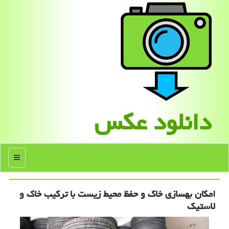
دانلود عكس
منو
امكان بهسازی خاك و حفظ محیط زیست با تركیب خاك و
لاستیك