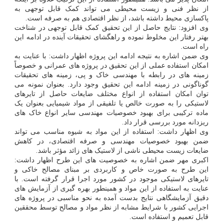
از نظر فنی و زیست محیطی می تواند کمک قابل توجهی به
پاکسازی محیط داشته باشد، از نظر اقتصادی هم به صرفه است.
وی افزود: نتایج حاصل از این تحقیق کمک قابل توجهی در شناخت
بهتر رفتار این مخلوط نموده و راهگشای تحقیقات آینده در ادامه این
راه است.
وی ضمن اشاره به نتیجه ادامه این پروژه اظهار داشت: با عنایت به
امکان استفاده عملی از این تحقیق در پروژه های عمرانی و خصوصاً
زمینه های در رابطه با مهندسی خاک و پی، زمینه های تحقیقات
گوناگونی در زمینه ادامه این تحقیق وجود دارد. بعنوان نمونه می
توان امکان استفاده از انواع مختلف ضایعات حاصل از تایرهای
لاستیکی را به صورت خالص یا تلفیقی از مواد شیمیایی بعنوان یک
ماده ترکیبی برای بهبود خصوصیات مهندسی سایر انواع خاک های
ریزدانه مورد بررسی قرار داد.
وی اظهار داشت: استفاده از این مواد به شیوه مناسب می تواند
ضمن بهبود خصوصیات مهندسی و صرفه اقتصادی، در کاهش
ضایعات زیست محیطی ناشی از لاستیک های زائد مؤثر باشد.
اکبری مهر ضمن اشاره به خصوصیت های این طرح اظهار داشت:
این طرح به صورت خاص و کاربردی بر مبنای مصالح خاکی و
تایرهای لاستیکی موجود در کشور مورد اجرا قرار گرفته است. با
عنایت به استفاده از این مواد و همینطور بهره گیری از آزمایش های
دقیق آزمایشگاهی نتایج بدست آمده به نحو مناسبی در پروژه های
اجرایی کشور با شرایط مشابه از نظر مواد و مصالح توسط محققین
قابل تعمیم و استفاده است.