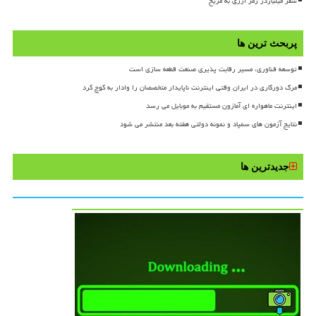
سفر میلیاردر رمز ارزی به مریخ
پربحث ترین ها
توسعه فناوری، مسیر رقابت پذیری صنعت قطعه سازی است
مرگ دورکاری در ایران وقتی اینترنت ناپایدار متخصصان را وادار به کوچ کرد
اینترنت ماهواره ای آمازون مستقیم به موبایل می رسد
نتایج آزمون های سمپاد و نمونه دولتی هفته بعد منتشر می شود
جدیدترین ها