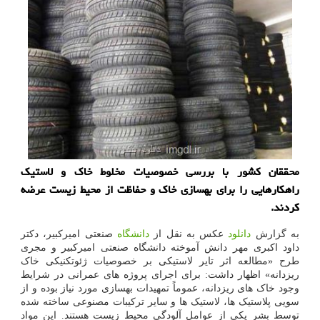
محققان کشور با بررسی خصوصیات مخلوط خاک و لاستیک
راهکارهایی را برای بهسازی خاک و حفاظت از محیط زیست عرضه
کردند.
به گزارش
دانلود
عکس به نقل از
دانشگاه
صنعتی امیرکبیر، دکتر
داود اکبری مهر دانش آموخته دانشگاه صنعتی امیرکبیر و مجری
طرح «مطالعه اثر تایر لاستیکی بر خصوصیات ژئوتکنیکی خاک
ریزدانه» اظهار داشت: برای اجرای پروژه های عمرانی در شرایط
وجود خاک های ریزدانه، عموماً تمهیدات بهسازی مورد نیاز بوده و از
سویی پلاستیک ها، لاستیک ها و سایر ترکیبات مصنوعی ساخته شده
توسط بشر یکی از عوامل آلودگی محیط زیست هستند. این مواد