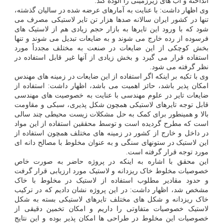
انداخته و آب های زیرزمینی را آلوده کند.
وی اظهار داشت: با عنایت به آمارهای عرضه شده در سالیان گذشته،
تنها در کشور ایران سالانه صدها هزار تن تایر لاستیکی مصرف می
شود که با ورود این تایرها به بازار حجم زیادی هم از لاستیک های
فرسوده از رده خارج می شوند و به ضایعات تبدیل می شوند و تنها
بخش کوچکی از این ضایعات در صنعت به مختلف مجدداً مورد
استفاده قرار می گیرد و بخش زیادی از آنها غیر قابل استفاده در
نظر گرفته می شود.
وی با تکیه بر اینکه اگر استفاده از این ضایعات در زمینه های مهندس
امکان پذیر باشد، حائز اهمیت می باشد، اظهار داشت: استفاده از
ضایعات تایر در علوم مهندسی با عنایت به خصوصیت های مهندسی
قابل توجه تایرهای لاستیکی همچون شکل پذیری، سبکی و مقاومت
بالا و همینطور برای کمک به حل مشکلات زیست محیطی چند سالی
است که مطرح گردیده است و توسط محققین استفاده از این مواد
در داخل و خارج از کشور در زمینه های مختلف همچون استفاده از
این لاستیک در ستونهای سنگی و به عنوان مخلوط با مصالح دانه ای
مورد توجه قرار گرفته است.
این محقق با اشاره به اینکه در پروژه حاضر به صورت خاص
خصوصیات مخلوط خاک ریزدانه و لاستیک مورد ارزیابی قرار گرفت
و حدود مقادیر مطلوب استفاده از لاستیک در مخلوط با خاک
مشخص شد، اظهار داشت: در این پروژه نشان دادیم که در ترکیب
خاک ریزدانه و شکل های مختلف تایرهای لاستیکی بسته به شکل
لاستیک خصوصیات متفاوتی را داریم و امکان تخمین دقیقی از
خصوصیات این مخلوط در طراحی ها امکان پذیر بوده و این نتایج