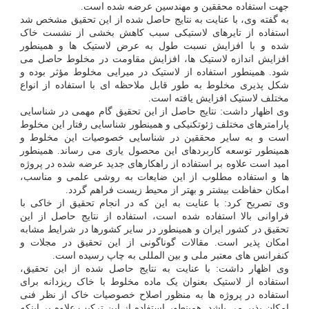
جهت استفاده محققین و مهندسین عرضه شده است.
به گفته وی، با عنایت به نتایج حاصل شده از این تحقیق مشخص شد
استفاده از تایرهای لاستیکی سبب کاهش بخشی از نشست خاک
شده و با افزایش نسبت طول به عرض لاستیک ها و همینطور
افزایش اندازه لاستیک ها، افزایش مقاومت در مخلوط حاصل می
شود. همینطور استفاده از لاستیک در میرایی مخلوط مؤثر بوده و
شکل پذیری مخلوط به طور قابل ملاحظه ای با استفاده از انواع
مختلف لاستیک افزایش یافته است.
وی اظهار داشت: نتایج حاصل از این تحقیق گام مهمی در شناسایی
پارامترهای مختلف ژئوتکنیکی و همینطور شناسایی رفتار این مخلوط
است و به سایر محققین در شناسایی خصوصیات این مخلوط و
همینطور توسعه کاربردهای این محصول یاری می رساند. همینطور
امید است علاوه بر استفاده از راهکارهای جدید عرضه شده در پروژه
ها و استفاده مطلوب از این ضایعات به روشی علمی و مناسب،
امکان حفاظت بیشتر و بهتر از محیط زیست فراهم گردد.
وی تصریح کرد: با عنایت به این که در انجام تحقیق از خاکی با
فراوانی بالا استفاده شده است، استفاده از نتایج حاصل از این
تحقیق در کشور ایران و همینطور در سایر کشورها در شرایط مشابه
امکان پذیر است. مقالات گوناگونی از این تحقیق در مجلات و
کنفرانس های معتبر ملی و بین المللی به چاپ رسیده است.
وی اظهار داشت: با عنایت به نتایج حاصل شده از این تحقیق،
استفاده از لاستیک بعنوان یک ماده مخلوط با خاک ریزدانه برای
استفاده در پروژه ها به منظور اصلاح خصوصیات خاک از نظر فنی
امکان پذیر می باشد. همینطور استفاده از این ترکیب علاوه بر اینکه