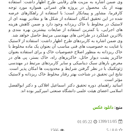
وی ضمن اشاره به مزیت های رقابتی طرح اظهار داشت: استفاده
بهینه از یک محصول در پروژه های عمرانی همواره مورد توجه
کارفرما، مشاور و پیمانکار است؛ با استفاده از راهکارهای عرضه
شده در این تحقیق امکان استفاده از شکل ها و مقادیر بهینه ای از
لاستیک در مخلوط با خاک ریزدانه وجود دارد و ضمن کاهش هزینه
های اجرایی، با کمترین استفاده از ضایعات بیشترین بهره مندی و
بالاترین عملکرد در طراحی های مهندسی مرتبط حاصل خواهد شد.
وی ضمن اشاره به کاربردهای طرح اظهار داشت: استفاده از لاستیک
با عنایت به خصوصیت های فنی مناسب آن بعنوان یک ماده مخلوط با
خاک ریزدانه به منظور اصلاح خصوصیات خاک و برای استفاده بعنوان
خاکریز پشت دیوار حائل، خاکریزهای راه، خاک بستر، پی های در
معرض بارهای سبک دینامیکی و سایر کاربردهای مرتبط در مهندسی
ژئوتکنیک با در نظر گرفتن شرایط و محدودیت ها امکان پذیر است.
نتایج این تحقیق در شناخت بهتر رفتار مخلوط خاک ریزدانه و لاستیک
مؤثر است.
اساتید راهنمای دوره تحقیق دکتر اسماعیل افلاکی و دکتر ابوالفضل
اسلامی اعضای هیئت علمی دانشگاه صنعتی امیرکبیر بوده اند.
منبع:
دانلود عكس
1399/11/05
01:05:22
1566
5
/
0.0