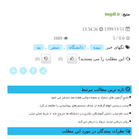
منبع:
imgdl.ir
1399/11/11
13:34:26
1669
5
/
0.0
تگهای خبر:
بیمه
,
دانشگاه
,
سفر
,
مد
این مطلب را می پسندید؟
(0)
(0)
X
تازه ترین مطالب مرتبط
نتایج آزمون های سمپاد و نمونه دولتی هفته بعد منتشر می شود
چسب زیستی الهام گرفته از صدف سنسورهای پوشیدنی را مقاوم تر کرد
ثبت نام جذب دانش آموختگان دکتری در دانشگاه ها شروع شد ۲ شرط اصلی جذب
روان درمانی جدید تروما را درمان می کند
نظرات بینندگان در مورد این مطلب