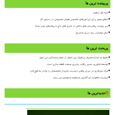
پربیننده ترین ها
شما نظر بدهید
اعطای مجوز برای اپراتورهای تخصصی هوش مصنوعی در دستور کار
زیر پوست پیامرسان های داخلی از باتری های داغ تا پیام های غیب شده
سفر میلیاردر رمز ارزی به مریخ
پربحث ترین ها
دقیقا به اندازه مصرف ترافیک بین الملل از حجم بسته کسر می شود
توسعه فناوری، مسیر رقابت پذیری صنعت قطعه سازی است
مرگ دورکاری در ایران وقتی اینترنت ناپایدار متخصصان را وادار به کوچ کرد
اینترنت ماهواره ای آمازون مستقیم به موبایل می رسد
جدیدترین ها