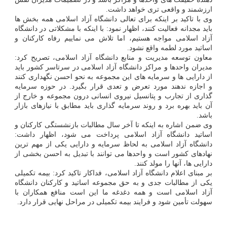
ارزشمند و واقعی تری خواهد داشت.
وی با تاکید بر اینکه برای تعالی دانشگاه آزاد اسلامی همه بخش ها
باید مجدانه فعالیت کنند، اظهار نمود: با اینکه با مشکلاتی در دانشگاه
آزاد اسلامی مواجه هستیم، اما تلاش می نماییم رفاه کارکنان و
اساتید مورد لطمه واقع نشود.
معاون توسعه مدیریت و منابع دانشگاه آزاد اسلامی، تصریح کرد:
مدیران واحدها و مراکز دانشگاه آزاد اسلامی در سرتاسر کشور باید
از دارایی ها و سرمایه های این مجموعه به نحو احسن نگهداری کنند
و اجازه ندهند مورد تعرض و تعدی قرار بگیرد. در حوزه سرمایه
گذاری از تجارب و پتانسیل نیروی انسانی درون مجموعه و خارج از
آن باید بهره برد و روند سرمایه گذاری باید مطابق با نیازهای بازار
باشد.
وی ضمن اشاره به اینکه تا آخر سال مطالبات بازنشستگی کارکنان و
اساتید دانشگاه آزاد اسلامی پرداخت می شود، اظهار داشت:
دانشگاه آزاد اسلامی به لحاظ سرمایه و دارایی یکی از مهم ترین
نهادهای کشور است و واحدها می توانند با تبدیل به احسن بخشی از
دارایی ها، آنها را مولد کنند.
بر مبنای اعلام دانشگاه آزاد اسلامی، فداکار تاکید کرد: بیمه تکمیلی
یکی از مطالبات جدی و به حق مجموعه اساتید و کارکنان دانشگاه
آزاد اسلامی است و همه دغدغه ما این است منافع همکاران با
سهولت تأمین شود و فرایند بیمه تکمیلی در مراحل نهایی قرار دارد.