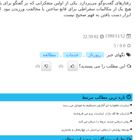
رفتارهای گفت‌وگو می‌پردازد. یکی از اولین متفکرانی که بر گفتگو برای ی
هیچ یک از مکالمات سقراطی برای قانع ساختن یا مخالفت‌ ورزیدن نبود. ا
ابزار دست یافتن به فهم صحیح نیست.
1399/11/12
22:59:02
5
/
0.0
تگهای خبر:
رپورتاژ
,
خدمات
,
مطالعه
این مطلب را می پسندید؟
(0)
(0)
تازه ترین مطالب مرتبط
اینترنت ماهواره ای آمازون مستقیم به موبایل می رسد
بازاریاب ها کف بازار اینترنت پرو می فروشند
روان درمانی جدید تروما را درمان می کند
توسعه پوشش ارتباطی ایرانسل در چهارمحال و بختیاری
نظرات بینندگان در مورد این مطلب