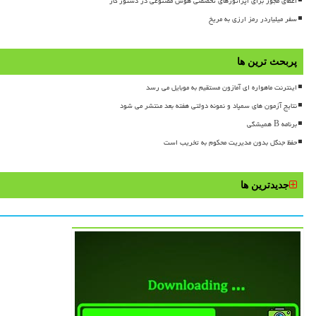
اعطای مجوز برای اپراتورهای تخصصی هوش مصنوعی در دستور کار
سفر میلیاردر رمز ارزی به مریخ
پربحث ترین ها
اینترنت ماهواره ای آمازون مستقیم به موبایل می رسد
نتایج آزمون های سمپاد و نمونه دولتی هفته بعد منتشر می شود
برنامه B همیشگی
حفظ جنگل بدون مدیریت محکوم به تخریب است
جدیدترین ها