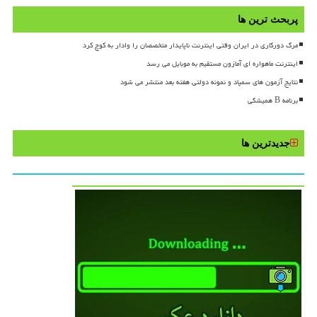
پربحث ترین ها
مرگ دورکاری در ایران وقتی اینترنت ناپایدار متخصصان را وادار به کوچ کرد
اینترنت ماهواره ای آمازون مستقیم به موبایل می رسد
نتایج آزمون های سمپاد و نمونه دولتی هفته بعد منتشر می شود
برنامه B همیشگی
جدیدترین ها