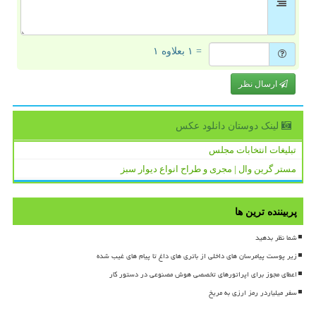
= ۱ بعلاوه ۱
ارسال نظر
لینک دوستان دانلود عكس
تبلیغات انتخابات مجلس
مستر گرین وال | مجری و طراح انواع دیوار سبز
پربیننده ترین ها
شما نظر بدهید
زیر پوست پیامرسان های داخلی از باتری های داغ تا پیام های غیب شده
اعطای مجوز برای اپراتورهای تخصصی هوش مصنوعی در دستور کار
سفر میلیاردر رمز ارزی به مریخ