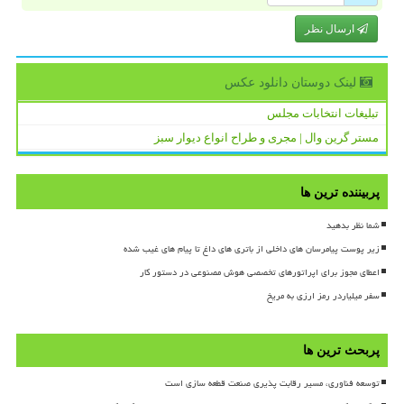
ارسال نظر
لینک دوستان دانلود عكس
تبلیغات انتخابات مجلس
مستر گرین وال | مجری و طراح انواع دیوار سبز
پربیننده ترین ها
شما نظر بدهید
زیر پوست پیامرسان های داخلی از باتری های داغ تا پیام های غیب شده
اعطای مجوز برای اپراتورهای تخصصی هوش مصنوعی در دستور کار
سفر میلیاردر رمز ارزی به مریخ
پربحث ترین ها
توسعه فناوری، مسیر رقابت پذیری صنعت قطعه سازی است