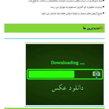
مرگ دورکاری در ایران وقتی اینترنت ناپایدار متخصصان را وادار به کوچ کرد
اینترنت ماهواره ای آمازون مستقیم به موبایل می رسد
نتایج آزمون های سمپاد و نمونه دولتی هفته بعد منتشر می شود
جدیدترین ها