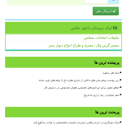
ارسال نظر
لینک دوستان دانلود عكس
تبلیغات انتخابات مجلس
مستر گرین وال | مجری و طراح انواع دیوار سبز
پربیننده ترین ها
شما نظر بدهید
زیر پوست پیامرسان های داخلی از باتری های داغ تا پیام های غیب شده
اعطای مجوز برای اپراتورهای تخصصی هوش مصنوعی در دستور کار
سفر میلیاردر رمز ارزی به مریخ
پربحث ترین ها
مرگ دورکاری در ایران وقتی اینترنت ناپایدار متخصصان را وادار به کوچ کرد