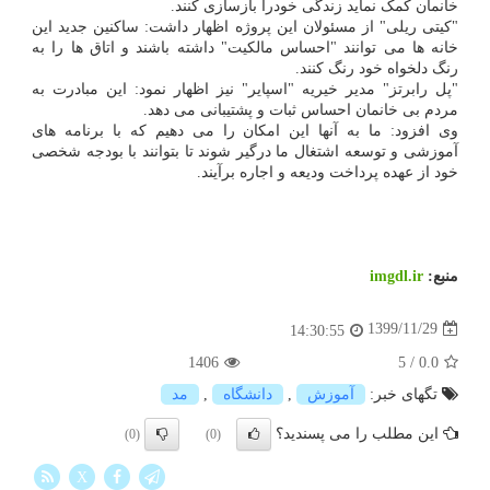
خانمان کمک نماید زندگی خودرا بازسازی کنند.
"کیتی ریلی" از مسئولان این پروژه اظهار داشت: ساکنین جدید این
خانه ها می توانند "احساس مالکیت" داشته باشند و اتاق ها را به
رنگ دلخواه خود رنگ کنند.
"پل رابرتز" مدیر خیریه "اسپایر" نیز اظهار نمود: این مبادرت به
مردم بی خانمان احساس ثبات و پشتیبانی می دهد.
وی افزود: ما به آنها این امکان را می دهیم که با برنامه های
آموزشی و توسعه اشتغال ما درگیر شوند تا بتوانند با بودجه شخصی
خود از عهده پرداخت ودیعه و اجاره برآیند.
منبع:
imgdl.ir
1399/11/29
14:30:55
1406
5
/
0.0
تگهای خبر:
آموزش
,
دانشگاه
,
مد
این مطلب را می پسندید؟
(0)
(0)
X