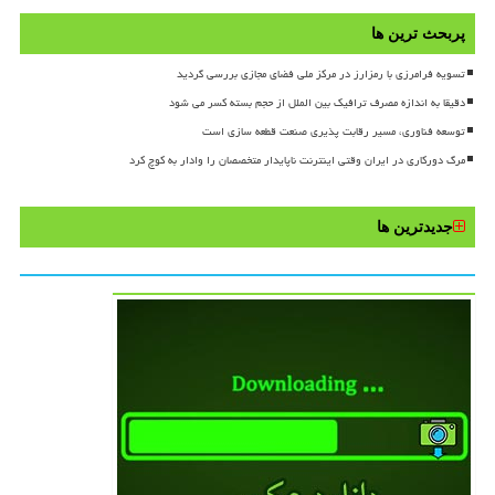
پربحث ترین ها
تسویه فرامرزی با رمزارز در مرکز ملی فضای مجازی بررسی گردید
دقیقا به اندازه مصرف ترافیک بین الملل از حجم بسته کسر می شود
توسعه فناوری، مسیر رقابت پذیری صنعت قطعه سازی است
مرگ دورکاری در ایران وقتی اینترنت ناپایدار متخصصان را وادار به کوچ کرد
جدیدترین ها