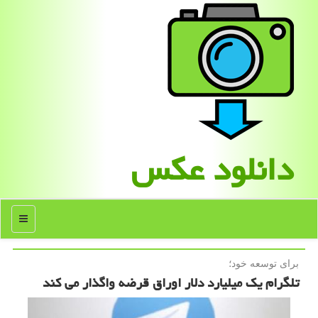
دانلود عكس
منو
برای توسعه خود؛
تلگرام یك میلیارد دلار اوراق قرضه واگذار می كند