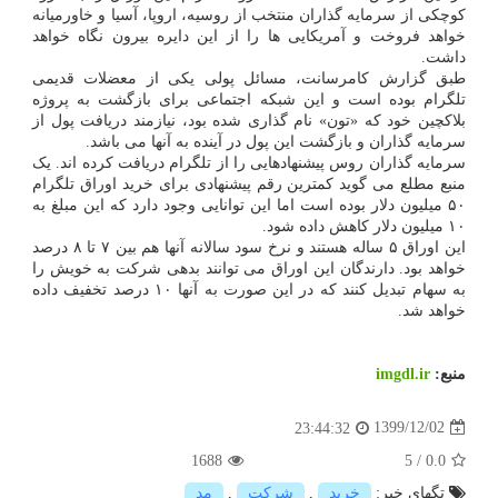
کوچکی از سرمایه گذاران منتخب از روسیه، اروپا، آسیا و خاورمیانه
خواهد فروخت و آمریکایی ها را از این دایره بیرون نگاه خواهد
داشت.
طبق گزارش کامرسانت، مسائل پولی یکی از معضلات قدیمی
تلگرام بوده است و این شبکه اجتماعی برای بازگشت به پروژه
بلاکچین خود که «تون» نام گذاری شده بود، نیازمند دریافت پول از
سرمایه گذاران و بازگشت این پول در آینده به آنها می باشد.
سرمایه گذاران روس پیشنهادهایی را از تلگرام دریافت کرده اند. یک
منبع مطلع می گوید کمترین رقم پیشنهادی برای خرید اوراق تلگرام
۵۰ میلیون دلار بوده است اما این توانایی وجود دارد که این مبلغ به
۱۰ میلیون دلار کاهش داده شود.
این اوراق ۵ ساله هستند و نرخ سود سالانه آنها هم بین ۷ تا ۸ درصد
خواهد بود. دارندگان این اوراق می توانند بدهی شرکت به خویش را
به سهام تبدیل کنند که در این صورت به آنها ۱۰ درصد تخفیف داده
خواهد شد.
منبع:
imgdl.ir
1399/12/02
23:44:32
1688
5
/
0.0
تگهای خبر:
خرید
,
شركت
,
مد