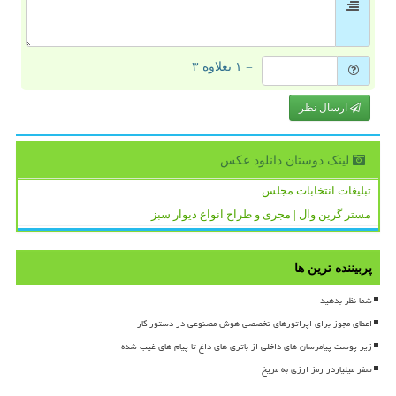
= ۱ بعلاوه ۳
ارسال نظر
لینک دوستان دانلود عكس
تبلیغات انتخابات مجلس
مستر گرین وال | مجری و طراح انواع دیوار سبز
پربیننده ترین ها
شما نظر بدهید
اعطای مجوز برای اپراتورهای تخصصی هوش مصنوعی در دستور کار
زیر پوست پیامرسان های داخلی از باتری های داغ تا پیام های غیب شده
سفر میلیاردر رمز ارزی به مریخ