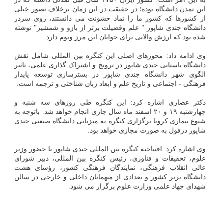
این تمدن دانشگاه بوده؛ در حقیقت در این زمان برخلاف تصور خیلی
از کشورها که کشور ما را نماد خشونت می دانستند، روی سردر
دانشگاه جندی شاپور " علم وفضیلت برتر از بازو و شمشیر" نوشته
شده بود که ارزش والایی برای جوانان این مرز وبوم دارد.
وی ادامه داد: محورهای اصلی این کنگره بین المللی شامل نقش
دانشگاه باستانی جندی شاپور در ترویج و اشتراک گذاری علمی، تاثیر
الگوی شهر دانشگاه جندی شاپور در بسترسازی توسعه پایدار
فرهنگی - اجتماعی و تاریخ علم و ابعاد زبان شناختی و ترجمه است.
دکتر عصاری اشاره کرد: این کنگره طی روزهای سه شنبه و
چهارشنبه ۱۹ و ۲۰ اسفند ماه سال جاری انجام خواهد شد. باتوجه به
شیوع بیماری کرونا برگزاری کنگره به میزبانی دانشگاه صنعتی جندی
شاپور دزفول به صورت مجازی خواهد بود.
وی اشاره کرد: افتتاحیه کنگره بین المللی جندی شاپور با حضور وزیر
علوم، تحقیقات و فناوری، رئیس کنگره بین المللی، دبیر شورای
عالی انقلاب فرهنگی، نمایندگان فرهنگی کشور، رؤسای هشت
دانشگاه برتر کشور و تعدادی از میهمانان داخلی و خارجی در سالن
شهدای جهاد علمی وزارت علوم برگزار می شود.