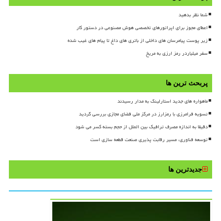
شما نظر بدهید
اعطای مجوز برای اپراتورهای تخصصی هوش مصنوعی در دستور کار
زیر پوست پیامرسان های داخلی از باتری های داغ تا پیام های غیب شده
سفر میلیاردر رمز ارزی به مریخ
پربحث ترین ها
ماهواره های جدید استارلینک به مدار رسیدند
تسویه فرامرزی با رمزارز در مرکز ملی فضای مجازی بررسی گردید
دقیقا به اندازه مصرف ترافیک بین الملل از حجم بسته کسر می شود
توسعه فناوری، مسیر رقابت پذیری صنعت قطعه سازی است
جدیدترین ها