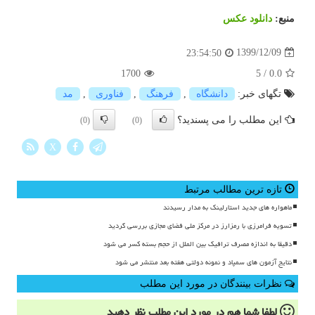
منبع:
دانلود عكس
1399/12/09
23:54:50
1700
5
/
0.0
تگهای خبر:
دانشگاه
,
فرهنگ
,
فناوری
,
مد
این مطلب را می پسندید؟
(0)
(0)
X
تازه ترین مطالب مرتبط
ماهواره های جدید استارلینک به مدار رسیدند
تسویه فرامرزی با رمزارز در مرکز ملی فضای مجازی بررسی گردید
دقیقا به اندازه مصرف ترافیک بین الملل از حجم بسته کسر می شود
نتایج آزمون های سمپاد و نمونه دولتی هفته بعد منتشر می شود
نظرات بینندگان در مورد این مطلب
لطفا شما هم
در مورد این مطلب
نظر دهید