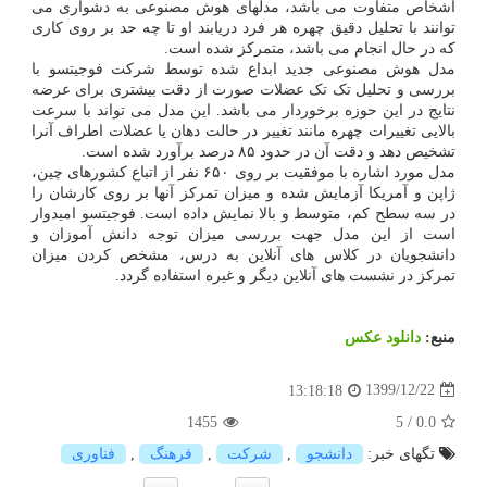
اشخاص متفاوت می باشد، مدلهای هوش مصنوعی به دشواری می
توانند با تحلیل دقیق چهره هر فرد دریابند او تا چه حد بر روی کاری
که در حال انجام می باشد، متمرکز شده است.
مدل هوش مصنوعی جدید ابداع شده توسط شرکت فوجیتسو با
بررسی و تحلیل تک تک عضلات صورت از دقت بیشتری برای عرضه
نتایج در این حوزه برخوردار می باشد. این مدل می تواند با سرعت
بالایی تغییرات چهره مانند تغییر در حالت دهان یا عضلات اطراف آنرا
تشخیص دهد و دقت آن در حدود ۸۵ درصد برآورد شده است.
مدل مورد اشاره با موفقیت بر روی ۶۵۰ نفر از اتباع کشورهای چین،
ژاپن و آمریکا آزمایش شده و میزان تمرکز آنها بر روی کارشان را
در سه سطح کم، متوسط و بالا نمایش داده است. فوجیتسو امیدوار
است از این مدل جهت بررسی میزان توجه دانش آموزان و
دانشجویان در کلاس های آنلاین به درس، مشخص کردن میزان
تمرکز در نشست های آنلاین دیگر و غیره استفاده گردد.
منبع:
دانلود عكس
1399/12/22
13:18:18
1455
5
/
0.0
تگهای خبر:
دانشجو
,
شركت
,
فرهنگ
,
فناوری