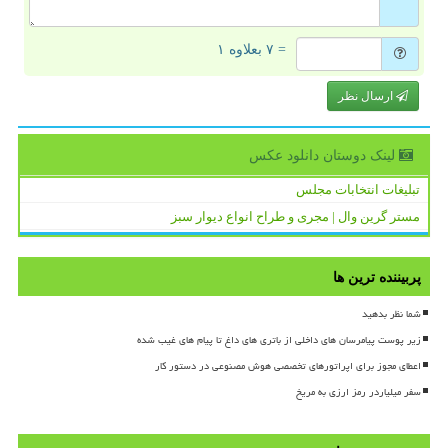
= ۷ بعلاوه ۱
ارسال نظر
لینک دوستان دانلود عكس
تبلیغات انتخابات مجلس
مستر گرین وال | مجری و طراح انواع دیوار سبز
پربیننده ترین ها
شما نظر بدهید
زیر پوست پیامرسان های داخلی از باتری های داغ تا پیام های غیب شده
اعطای مجوز برای اپراتورهای تخصصی هوش مصنوعی در دستور کار
سفر میلیاردر رمز ارزی به مریخ