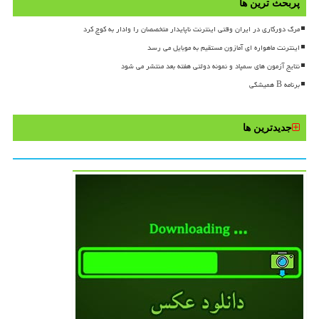
پربحث ترین ها
مرگ دورکاری در ایران وقتی اینترنت ناپایدار متخصصان را وادار به کوچ کرد
اینترنت ماهواره ای آمازون مستقیم به موبایل می رسد
نتایج آزمون های سمپاد و نمونه دولتی هفته بعد منتشر می شود
برنامه B همیشگی
جدیدترین ها