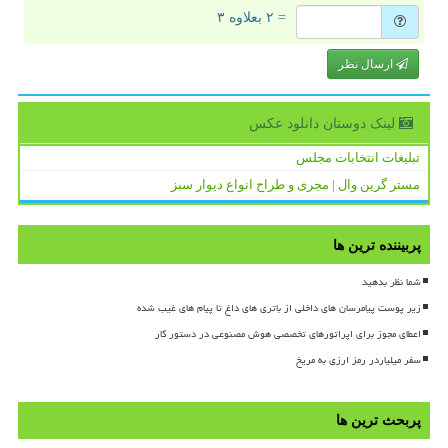
= ۲ بعلاوه ۳
ارسال نظر
لینک دوستان دانلود عكس
تبلیغات انتخابات مجلس
مستر گرین وال | مجری و طراح انواع دیوار سبز
پربیننده ترین ها
شما نظر بدهید
زیر پوست پیامرسان های داخلی از باتری های داغ تا پیام های غیب شده
اعطای مجوز برای اپراتورهای تخصصی هوش مصنوعی در دستور کار
سفر میلیاردر رمز ارزی به مریخ
پربحث ترین ها