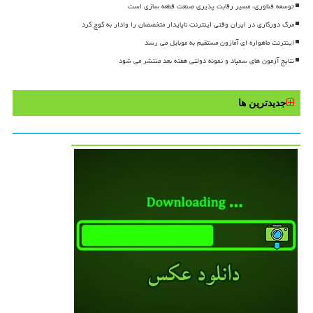
توسعه فناوری، مسیر رقابت پذیری صنعت قطعه سازی است
مرگ دورکاری در ایران وقتی اینترنت ناپایدار متخصصان را وادار به کوچ کرد
اینترنت ماهواره ای آمازون مستقیم به موبایل می رسد
نتایج آزمون های سمپاد و نمونه دولتی هفته بعد منتشر می شود
جدیدترین ها