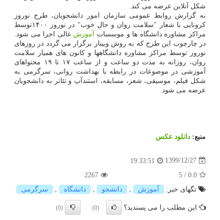
شکل آنلاین عرضه می کند.
به گزارش روابط عمومی سازمان امور دانشجویان، طرح نوروز
کرونایی با شعار "سلامت روان و حال خوب" در نوروز ۱۴۰۰توسط
مراکز مشاوره دانشگاه ها و موسسات
آموزش
عالی اجرا می شود.
در چارچوب این طرح که به روش وبینار برگزار می گردد در روزهای
نوروز توسط مراکز مشاوره دانشگاهها و کانون های همیار سلامت
روان، روزانه به مدت دو ساعت و از ساعت ۱۷ تا ۱۹ محتواهای
آموزشی در موضوعات در رابطه با بهداشت روانی، سرگرمی به
شکل فیلم، موسیقی، شعر، مسابقه، استندآپ و تئاتر به دانشجویان
عرضه می شود.
منبع:
دانلود عكس
1399/12/27
19:33:51
2267
5
/
0.0
تگهای خبر:
آموزش
,
دانشجو
,
دانشگاه
,
سرگرمی
این مطلب را می پسندید؟
(0)
(0)