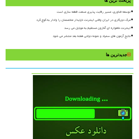
پربحث ترین ها
توسعه فناوری، مسیر رقابت پذیری صنعت قطعه سازی است
مرگ دورکاری در ایران وقتی اینترنت ناپایدار متخصصان را وادار به کوچ کرد
اینترنت ماهواره ای آمازون مستقیم به موبایل می رسد
نتایج آزمون های سمپاد و نمونه دولتی هفته بعد منتشر می شود
جدیدترین ها