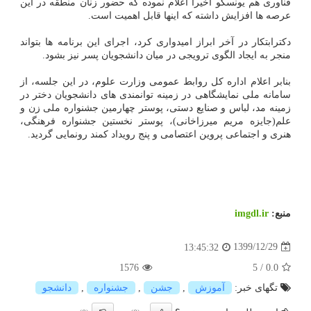
فناوری هم یونسکو اخیراً اعلام نموده که حضور زنان منطقه در این
عرصه ها افزایش داشته که اینها قابل اهمیت است.
دکترابتکار در آخر ابراز امیدواری کرد، اجرای این برنامه ها بتواند
منجر به ایجاد الگوی ترویجی در میان دانشجویان پسر نیز بشود.
بنابر اعلام اداره کل روابط عمومی وزارت علوم، در این جلسه، از
سامانه ملی نمایشگاهی در زمینه توانمندی های دانشجویان دختر در
زمینه مد، لباس و صنایع دستی، پوستر چهارمین جشنواره ملی زن و
علم(جایزه مریم میرزاخانی)، پوستر نخستین جشنواره فرهنگی،
هنری و اجتماعی پروین اعتصامی و پنج رویداد کمند رونمایی گردید.
منبع:
imgdl.ir
1399/12/29
13:45:32
1576
5
/
0.0
تگهای خبر:
آموزش
,
جشن
,
جشنواره
,
دانشجو