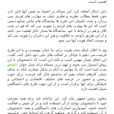
اهمیت است.
دکتر ابتکار اضافه کرد: این مساله بر اعتماد به نفس آنها تاثیر دارد
چون فقط مطالب نظریه و نظری خیلی به مهارت های فردی نمی
پردازد و بحث تکمیلی این طرح ها نمایشگاه های لباس صنایع دستی
است که این ها مهارت های فردی را تقویت می کند که هم در بحث
کلان و هم در ارتباط با خود نمایشگاه ها بسیار حائز اهمیت می باشد
و از این طریق باتوجه به خلاقیت و هنر این دختران را تقویت می کند
و موجب ایجاد هویت آنها می شود.
وی با اعلان اینکه بحث هویت برای ما خیلی مهمست و با این طرح
فرصت می دهیم تا جوانان بر اصالت های ملی خود تامل کنند، گفت:
این اتفاق بسیار مهمی است و نکته این است که دانشجویان با این
روش امیدوار می شوند و مهم ترین مسئله برای نسل جوان
دانشجو
بحث امید است که ما بتوانیم نه آنکه به شکل شعاری بلکه به شکل
عملی کارهای انجام دهیم که دانشجو فکر کند فرصت برای خوب
زیستن و حضور در عرصه های مختلف اقتصادی و اجتماعی و
فرهنگی برای آنها برقرار است و از این جهت طرح های دانشگاهی
بسیار اهمیت دارد.
معاون رئیس جمهور بیان کرد: این سامانه باید برای همه معرفی
شود تا دانشجویان بتوانند از آن استفاده کنند و در آن نقش و فعالیت
داشته باشند. امیدواریم استارتاپ های دانشگاهی و همه دانشجویان
از آن استفاده کنند و گزارش خواهیم گرفت که استانها چقدر توانستند