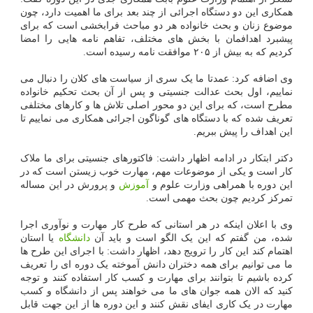
همکاری این دو دستگاه اجرائی از چند بعد برای ما اهمیت دارد، چون
موضوع زنان و بحث خانواده هر دو مباحث فرابخشی است که برای
پیشبرد اهدافمان با بخش های مختلف، تفاهم نامه هایی را امضا
کردیم که به بیش از ۲۰۵ موافقت نامه رسیده است.
وی اضافه کرد: عمدتا ما یک سری از سیاست های کلان را دنبال می
نماییم، اول بحث عدالت جنسیتی و پس از آن بحث تحکیم خانواده
مطرح است، که برای این دو محور اصلی تلاش ها و کارهای مختلفی
تعریف شده که با دستگاه های گوناگون اجرائی همکاری می نماییم تا
این اهداف را پیش ببریم.
دکتر ابتکار در ادامه اظهار داشت: فاکتورهای جنسیتی برای ما ملاک
کار است و یکی از موضوعات مهم، مهارت خوب زیستن است که در
این دوره با همراهی وزارت علوم و
آموزش
و پرورش در این مساله
تمرکز کردیم چون بحث مهمی است.
وی با اعلان اینکه در هر استانی که طرح کار مهارت و نوآوری اجرا
شده، من گفتم که این یک الگو است و باید آن
دانشگاه
یا استان
اهتمام کند این کار را ترویج دهد، اظهار داشت: با اجرای این طرح ها
ما می توانیم برای همه دختران دانش آموخته یک دوره ای را تعریف
کرده باشیم تا بتوانند برای مهارت و کسب کار استفاده کنند و توجه
کنید که الان همه جوان های ما می خواهند پس از دانشگاه و کسب
مهارت در یک کاری ایفای نقش کنند و این دوره ها از این جهت قابل