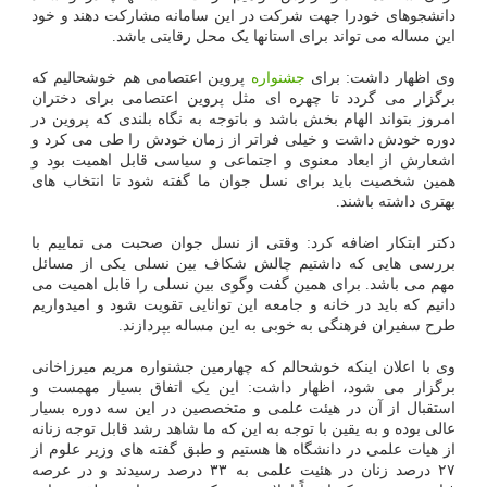
دانشجوهای خودرا جهت شرکت در این سامانه مشارکت دهند و خود
این مساله می تواند برای استانها یک محل رقابتی باشد.
وی اظهار داشت: برای
جشنواره
پروین اعتصامی هم خوشحالیم که
برگزار می گردد تا چهره ای مثل پروین اعتصامی برای دختران
امروز بتواند الهام بخش باشد و باتوجه به نگاه بلندی که پروین در
دوره خودش داشت و خیلی فراتر از زمان خودش را طی می کرد و
اشعارش از ابعاد معنوی و اجتماعی و سیاسی قابل اهمیت بود و
همین شخصیت باید برای نسل جوان ما گفته شود تا انتخاب های
بهتری داشته باشند.
دکتر ابتکار اضافه کرد: وقتی از نسل جوان صحبت می نماییم با
بررسی هایی که داشتیم چالش شکاف بین نسلی یکی از مسائل
مهم می باشد. برای همین گفت وگوی بین نسلی را قابل اهمیت می
دانیم که باید در خانه و جامعه این توانایی تقویت شود و امیدواریم
طرح سفیران فرهنگی به خوبی به این مساله بپردازند.
وی با اعلان اینکه خوشحالم که چهارمین جشنواره مریم میرزاخانی
برگزار می شود، اظهار داشت: این یک اتفاق بسیار مهمست و
استقبال از آن در هیئت علمی و متخصصین در این سه دوره بسیار
عالی بوده و به یقین با توجه به این که ما شاهد رشد قابل توجه زنانه
از هیات علمی در دانشگاه ها هستیم و طبق گفته های وزیر علوم از
۲۷ درصد زنان در هئیت علمی به ۳۳ درصد رسیدند و در عرصه