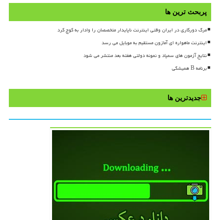
پربحث ترین ها
مرگ دورکاری در ایران وقتی اینترنت ناپایدار متخصصان را وادار به کوچ کرد
اینترنت ماهواره ای آمازون مستقیم به موبایل می رسد
نتایج آزمون های سمپاد و نمونه دولتی هفته بعد منتشر می شود
برنامه B همیشگی
جدیدترین ها