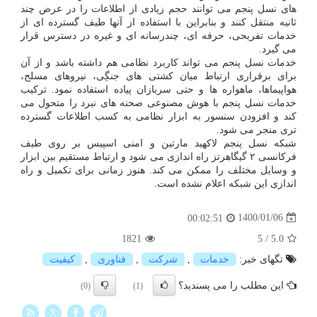
های نسل پنجم می توانند حجم زیادی از اطلاعات را در عرض چند
ثانیه منتقل کنند و بنابراین با استفاده از آنها طیف گسترده ای از
خدمات تفریحی، حرفه ای، چندرسانه ای و غیره در دسترس قرار
می گیرد.
خدمات نسل پنجم می تواند کاربرد نظامی هم داشته باشد و از آن
برای برقراری ارتباط میان کشتی های جنگِی، نیروهای مسلح،
هواپیماها، ماهواره ها و حتی سربازان پیاده استفاده نمود. ترکیب
خدمات نسل پنجم با هوش مصنوعی صحنه های نبرد را متحول می
کند و افزودن سنسور به ابزار نظامی به کسب اطلاعات گسترده
تری منجر می شود.
شبکه نسل پنجم لاکهید مارتین و امنی اسپیس بر روی طیف
فرکانسی ۲ گیگاهرتز راه اندازی می شود و ارتباط مستقیم بین ابزار
و وسایل مختلف را ممکن می کند. هنوز زمانی برای تکمیل و راه
اندازی این شبکه اعلام نشده است.
1400/01/06
00:02:51
1821
5
/
5.0
تگهای خبر:
خدمات
,
شركت
,
فناوری
,
كیفیت
این مطلب را می پسندید؟
(0)
(1)
X