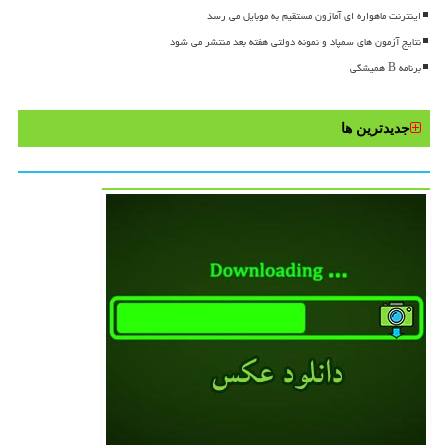
اینترنت ماهواره ای آمازون مستقیم به موبایل می رسد
نتایج آزمون های سمپاد و نمونه دولتی هفته بعد منتشر می شود
برنامه B همیشگی
جدیدترین ها