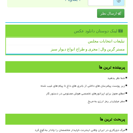
ارسال نظر
لینک دوستان دانلود عكس
تبلیغات انتخابات مجلس
مستر گرین وال | مجری و طراح انواع دیوار سبز
پربیننده ترین ها
شما نظر بدهید
زیر پوست پیامرسان های داخلی از باتری های داغ تا پیام های غیب شده
اعطای مجوز برای اپراتورهای تخصصی هوش مصنوعی در دستور کار
سفر میلیاردر رمز ارزی به مریخ
پربحث ترین ها
مرگ دورکاری در ایران وقتی اینترنت ناپایدار متخصصان را وادار به کوچ کرد