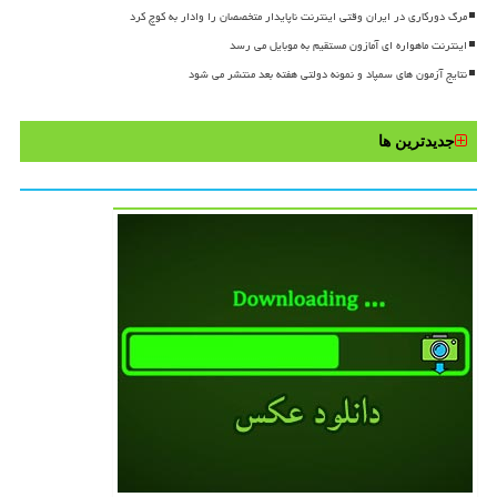
مرگ دورکاری در ایران وقتی اینترنت ناپایدار متخصصان را وادار به کوچ کرد
اینترنت ماهواره ای آمازون مستقیم به موبایل می رسد
نتایج آزمون های سمپاد و نمونه دولتی هفته بعد منتشر می شود
جدیدترین ها