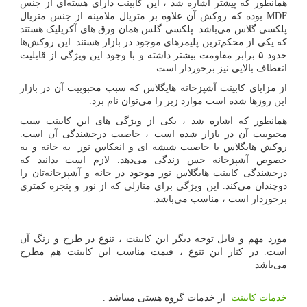
همانطور که پیشتر اشاره شد ، این کابینت دارای هسته‌ای از جنس
MDF
بوده که روکش آن علاوه بر متریال ملامینه از جنس متریال
پلکسی گلاس می‌باشد. پلکسی گلس همان ورق ‌های آکریلیک هستند
که یکی از محکم‌ترین پلیمرهای موجود در بازار هستند. این روکش‌ها
حدود ۵ برابر مقاومت بیشتر داشته و با وجود این ویژگی از قابلیت
انعطاف بالایی نیز برخوردار است.
از مزایای کابینت آشپزخانه هایگلاس که سبب محبوبیت آن در بازار
این روزها شده است موارد زیر را می
توان نام برد.
همانطور که اشاره شد ، یکی از ویژگی ‌های این کابینت سبب
محبوبیت آن در بازار شده است ، خاصیت درخشندگی آن است.
روکش هایگلاس با خاصیت شیشه ای و انعکاس نور به خانه و به
خصوص آشپزخانه حس زندگی می‌دهد. لازم است بدانید که
درخشندگی کابینت هایگلاس نور موجود در خانه و آشپزخانه
تان را
دوچندان می
کند. این ویژگی برای منازلی که از نور و پنجره کمتری
برخوردار است ، مناسب می‌باشد.
مورد مهم و قابل توجه دیگر این کابینت ، تنوع در طرح و رنگ آن
است. در کنار این تنوع ، قیمت مناسب این کابینت هم مطرح
می‌باشد
خدمات کابینت
از خدمات گروه هستی میباشد .