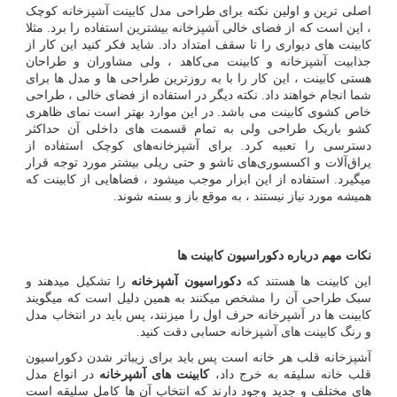
اصلی ترین و اولین نکته برای طراحی مدل کابینت آشپزخانه کوچک
، این است که از فضای خالی آشپزخانه بیشترین استفاده را برد. مثلا
کابینت های دیواری را تا سقف امتداد داد. شاید فکر کنید این کار از
جذابیت آشپزخانه و کابینت می‌کاهد ، ولی مشاوران و طراحان
هستی کابینت ، این کار را با به روزترین طراحی‌ ها و مدل ‌ها برای
شما انجام خواهند داد. نکته دیگر در استفاده از فضای خالی ، طراحی
خاص کشوی کابینت می ‌باشد. در این موارد بهتر است نمای ظاهری
کشو باریک طراحی ولی به تمام قسمت های داخلی آن حداکثر
دسترسی را تعبیه کرد. برای آشپزخانه‌های کوچک استفاده از
یراق‌آلات و اکسسوری‌های تاشو و حتی ریلی بیشتر مورد توجه قرار
میگیرد. استفاده از این ابزار موجب میشود ، فضاهایی از کابینت که
همیشه مورد نیاز نیستند ، به موقع باز و بسته شوند.
نکات مهم درباره دکوراسیون کابینت ها
این کابینت ها هستند که
دکوراسیون آشپزخانه
را تشکیل میدهند و
سبک طراحی آن را مشخص میکنند به همین دلیل است که میگویند
کابینت ها در آشپرخانه حرف اول را میزنند، پس باید در انتخاب مدل
و رنگ کابینت های آشپزخانه حسابی دقت کنید.
آشپزخانه قلب هر خانه است پس باید برای زیباتر شدن دکوراسیون
قلب خانه سلیقه به خرج داد،
کابینت های آشپرخانه
در انواع مدل
های مختلف و جدید وجود دارند که انتخاب آن ها کامل سلیقه است