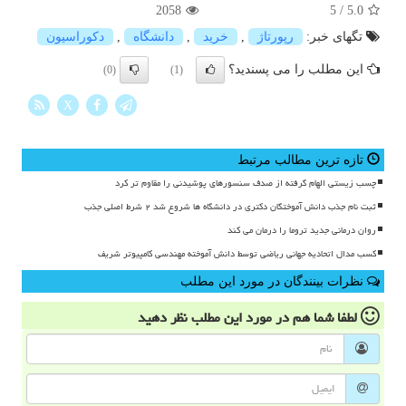
2058
5
/
5.0
تگهای خبر:
رپورتاژ
,
خرید
,
دانشگاه
,
دكوراسیون
این مطلب را می پسندید؟
(0)
(1)
X
تازه ترین مطالب مرتبط
چسب زیستی الهام گرفته از صدف سنسورهای پوشیدنی را مقاوم تر کرد
ثبت نام جذب دانش آموختگان دکتری در دانشگاه ها شروع شد ۲ شرط اصلی جذب
روان درمانی جدید تروما را درمان می کند
کسب مدال اتحادیه جهانی ریاضی توسط دانش آموخته مهندسی کامپیوتر شریف
نظرات بینندگان در مورد این مطلب
لطفا شما هم
در مورد این مطلب
نظر دهید