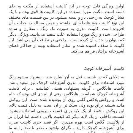
اولین ویژگی قابل توجه در این کابینت استفاده از مگنت به جای
دسته است. مگنت مورد استفاده در این کابینت ها قوی بوده و با یک
فشار کوچک به راحتی باز و بسته میشود. در بین قسمت‌ های مختلف
این نوع کابینت هیچ فاصله ای نداشته و همین مساله به جذابیت آن
افزوده است. کابینت مدرن به صورت تک رنگ ، متقارن و ساده
طراحی شده و رنگ مورد استفاده اغلب سفید می‌باشد. ویژگی دیگر
که بانوان را جذب آن کرده است ، راحتی در نظافت آن می‌باشد. این
کابینت تا سقف کشیده شده و امکان استفاده بهینه از حداکثر فضای
آشپزخانه برایتان فراهم می‌کند.
کابینت آشپزخانه کوچک
به دلایلی که در قسمت قبل به آن اشاره شد ، پیشنهاد میشود رنگ
مورد استفاده برای کابینت مدرن آشپزخانه کوچک نیز سفید باشد.
کابینت هایگلاس ، گزینه پیشنهادی هستی کمابینت ، برای کابینت
آشپزخانه کوچک شماست. هایگلاس نوعی از ام دی اف بوده که خام
است و روکش پلاکس گلس روی آن پوشیده شده است. این روکش
مانند شیشه براق بوده ولی سبک تر از آن است. به دلیل قیمت بالای
این روکش ، فقط از یک لایه برای قسمت بیرونی استفاده میشود.
قسمت داخلی از یک لایه دیگر که کیفیت بالایی داشته اما ارزان تر
از پلاکسی گلاس است بهره می‌برد. اگر قصد خرید کابینت مدرن
برای آشپزخانه کوچک دارید ، نگران نباشید ، صفر تا صد را به ما