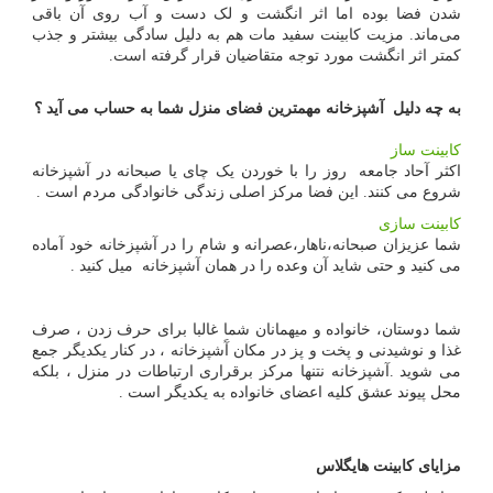
شدن فضا بوده اما اثر انگشت و لک دست و آب روی آن باقی
می‌ماند. مزیت کابینت سفید مات هم به دلیل سادگی بیشتر و جذب
کمتر اثر انگشت مورد توجه متقاضیان قرار گرفته است.
به چه دلیل آشپزخانه مهمترین فضای منزل شما به حساب می آید ؟
کابینت ساز
اکثر آحاد جامعه روز را با خوردن یک چای یا صبحانه در آشپزخانه
شروع می کنند. این فضا مرکز اصلی زندگی خانوادگی مردم است .
کابینت سازی
شما عزیزان صبحانه،ناهار،عصرانه و شام را در آشپزخانه خود آماده
می کنید و حتی شاید آن وعده را در همان آشپزخانه میل کنید .
شما دوستان، خانواده و میهمانان شما غالبا برای حرف زدن ، صرف
غذا و نوشیدنی و پخت و پز در مکان آَشپزخانه ، در کنار یکدیگر جمع
می شوید .آشپزخانه نتنها مرکز برقراری ارتباطات در منزل ، بلکه
محل پیوند عشق کلیه اعضای خانواده به یکدیگر است .
مزایای کابینت هایگلاس