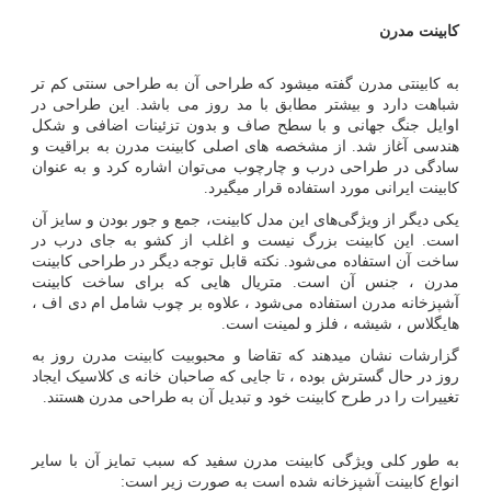
کابینت مدرن
به کابینتی مدرن گفته میشود که طراحی آن به طراحی سنتی کم تر
شباهت دارد و بیشتر مطابق با مد روز می باشد. این طراحی در
اوایل جنگ جهانی و با سطح صاف و بدون تزئینات اضافی و شکل
هندسی آغاز شد. از مشخصه
های اصلی کابینت مدرن به براقیت و
سادگی در طراحی درب و چارچوب می
توان اشاره کرد و به عنوان
کابینت ایرانی مورد استفاده قرار میگیرد.
یکی دیگر از ویژگی‌های این مدل کابینت، جمع و جور بودن و سایز آن
است. این کابینت بزرگ نیست و اغلب از کشو به جای درب در
ساخت آن استفاده می‌شود. نکته قابل توجه دیگر در طراحی کابینت
مدرن ، جنس آن است. متریال هایی که برای ساخت کابینت
آشپزخانه مدرن استفاده می‌شود ، علاوه بر چوب شامل ام دی اف ،
هایگلاس ، شیشه ، فلز و لمینت است.
گزارشات نشان میدهند که تقاضا و محبوبیت کابینت مدرن روز به
روز در حال گسترش بوده ، تا جایی که صاحبان خانه‌ ی کلاسیک ایجاد
تغییرات را در طرح کابینت خود و تبدیل آن به طراحی مدرن هستند.
به طور کلی ویژگی کابینت مدرن سفید که سبب تمایز آن با سایر
انواع کابینت آشپزخانه شده است به صورت زیر است: