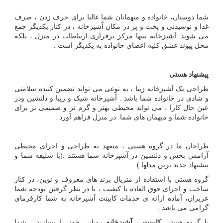
شما دوستان، خانواده و میهمانان شما غالبا برای حرف زدن ، صرف
غذا و نوشیدنی و پخت و پز در مکان آَشپزخانه ، در کنار یکدیگر جمع
می شوید .آشپزخانه نتنها مرکز برقراری ارتباطات در منزل ، بلکه
محل پیوند عشق کلیه اعضای خانواده به یکدیگر است .
پیشنهاد هستی
طراحی یک آشپزخانه زیبا ، به نوعی می تواند تضمین کننده سلامتی
و شادی در خانواده شما باشد . آشپزخانه شیک و زیبا و دلنشین ودر
عین حال کارا ، می تواند محیطی بهتر و گرم تر و صمیمی تر برای
خانواده شما و میهمان های شما در منزل فراهم آورد .
طراحان ما در گروه هستی ، متعهد به طراحی و اجرای محیطی
آرامش بخش و دلنشین در آشپزخانه شما هستند .(با سلیقه شما و
پیشنهاد جدید ترین مدلها )
گروه هستی با استفاده از متریال برند های معروف و نوین، در کنار
ساخت و اجرای فوق العاده با کیفیت ، با در نظر گرفتن بودجه شما
عزیزان، آماده ارائه ی خدمات کابینت آشپزخانه به شما کارفرمای
گرامی می باشد .
با گروه هستی
کابینت ، آشپزخانه
رویایی خود را بسازید ، شما