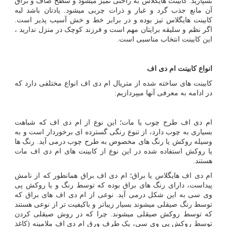
بسپارید. کابینت هایگلاس به راحتی تمیز میشود و سطح صاف و براق
آن مانع جذب گرد و غبار و ذرات چربی میشود. یادتان باشد لبه
کابینت هایگلاس تیز بوده و در برابر خط و خش آسیب پذیر است.
اگر نظم و سلیقه برایتان مهم است و فرزند کوچک در منزل ندارید ،
این کابینت انتخاب مناسبی است.
انواع کابینت ام دی اف
کابینت های ساخته شده از متریال ام دی اف انواع مختلفی دارد که
در ادامه به معرفی آنها میپردازیم:
ام دی اف طرح چوب یا مات؛ این نوع از ام دی اف که شباهت
بسیاری به چوب دارد، از تنوع رنگی گسترده ­ای برخوردار است و به
وسیله روکش یا رنگ­ های مخصوص به طرح چوب درمی­ آید. رنگ ­ها
یا روکش استفاده شده در این نوع از کابینت ­های ام دی اف مات
هستند.
ام دی اف هایگلاس یا براق؛ ام دی اف براق همانطور که از نامش
پیداست، دارای رنگ ­های براق بوده که توسط رنگ و یا روکش پی
وی سی به این شکل درمی­ آید. نوعی از ام دی اف های براق که
توسط رنگ صیقلی می­شوند بسیار زیباتر و باکیفیت ­تر از نوعی هستند
که توسط روکش صیقلی می­شوند. چرا که در روش صیقلی کردن
توسط روکش پی وی سی، یک طرف ورق ام دی اف ملامینه (کاغذ