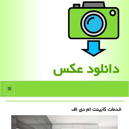
دانلود عكس
منو
خدمات كابینت ام دی اف