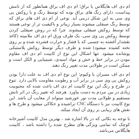
ام دی اف هایگلاس یا براق؛ ام دی اف براق همانطور که از نامش
پیداست، دارای رنگ ­های براق بوده که توسط رنگ و یا روکش پی
وی سی به این شکل درمی­ آید. نوعی از ام دی اف های براق که
توسط رنگ صیقلی می­شوند بسیار زیباتر و باکیفیت ­تر از نوعی هستند
که توسط روکش صیقلی می­شوند. چرا که در روش صیقلی کردن
توسط روکش پی وی سی، یک طرف ورق ام دی اف ملامینه (کاغذ
نقش­دار آغشته به چسبی که با فشار و حرارت فشرده شده و بر روی
تخته کشیده می­شود) شده و طرف دیگر توسط روکش پلاستیکی
پوشانده می­شود. تنها اشکال این نوع از کابینت ام دی اف مقاوم
نبودن در برابر خط و خش و مواد اسیدی، شیمیایی و الکل است و
ممکن است در طولانی مدت تغییر رنگ دهند.
ام دی اف ممبران یا وکیوم؛ این نوع ام دی اف به علت دارا بودن
روکش پی وی سی در برابر آب و رطوبت مقاومت بالایی دارد. تنوع
در طرح و رنگ این نوع کابینت ام دی اف باعث شده که مجبوبیت
زیادی در بین مردم به دست بیاورد. هرچند که تغییر رنگ در اثر تابش
مستقیم و طولانی مدت نور خورشید می­تواند از معایب آن باشد. این
نوع کابینت نیز با دستگاه
CNC
تراشیده و حکاکی می­شود و طرح­ ها و
نقش ­های زیبایی بر روی آن ایجاد می­کند.
با توجه به نکاتی که در بالا اشاره شد ، بهترین مدل کابینت آشپزخانه
کوچک که تمامی ویژگی های مطرح شده را داشته باشد ، کابینت
هایگلاس می‌باشد.