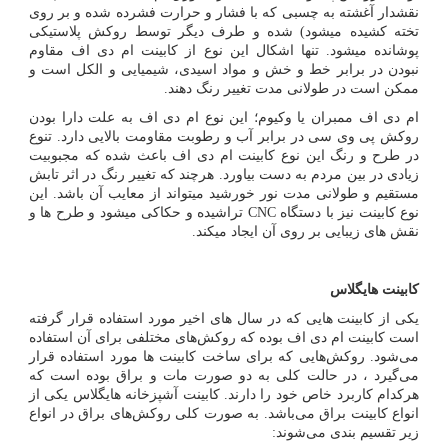
نقش­دار آغشته به چسبی که با فشار و حرارت فشرده شده و بر روی
تخته کشیده می­شود) شده و طرف دیگر توسط روکش پلاستیکی
پوشانده می­شود. تنها اشکال این نوع از کابینت ام دی اف مقاوم
نبودن در برابر خط و خش و مواد اسیدی، شیمیایی و الکل است و
ممکن است در طولانی مدت تغییر رنگ دهند.
ام دی اف ممبران یا وکیوم؛ این نوع ام دی اف به علت دارا بودن
روکش پی وی سی در برابر آب و رطوبت مقاومت بالایی دارد. تنوع
در طرح و رنگ این نوع کابینت ام دی اف باعث شده که مجبوبیت
زیادی در بین مردم به دست بیاورد. هرچند که تغییر رنگ در اثر تابش
مستقیم و طولانی مدت نور خورشید می­تواند از معایب آن باشد. این
نوع کابینت نیز با دستگاه
CNC
تراشیده و حکاکی می­شود و طرح­ ها و
نقش ­های زیبایی بر روی آن ایجاد می­کند.
کابینت هایگلاس
یکی از کابینت‌ هایی که در سال
های اخیر مورد استفاده قرار گرفته
است کابینت ام دی اف بوده که روکش
های مختلفی برای آن استفاده
می‌شود. روکش
هایی که برای ساخت کابینت‌ ها مورد استفاده قرار
می‌گیرد ، در حالت کلی به دو صورت مات و براق بوده است که
هرکدام کاربرد خاص خود را دارند. کابینت آشپزخانه هایگلاس یکی از
انواع کابینت براق می‌باشد. به صورت کلی روکش
های براق در انواع
زیر تقسیم بندی می‌شوند: