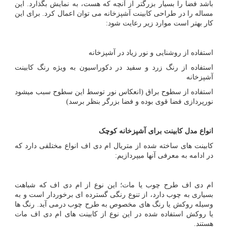
باشد فضا را بسیار بزرگتر از آنچه که هست، به نمایش بگذارد. این
مساله را در طراحی کابینت آشپزخانه می توان اعمال کرد. برای این
کار بهتر است موارد زیر رعایت شود:
استفاده از روشنایی و نور زیاد در آشپزخانه
استفاده از رنگ زرد و سفید در دکوراسیون به ویژه رنگ کابینت
آشپزخانه
استفاده از سطوح براق (انعکاس نور توسط این سطوح سبب میشود
نورپردازی فضا قوی بوده و فضا بزرگر بنظر برسد)
انواع مدل کابینت برای آشپزخانه کوچک
کابینت های ساخته شده از متریال ام دی اف انواع مختلفی دارد که
در ادامه به معرفی آنها میپردازیم:
ام دی اف طرح چوب یا مات؛ این نوع از ام دی اف که شباهت
بسیاری به چوب دارد، از تنوع رنگی گسترده ­ای برخوردار است و به
وسیله روکش یا رنگ­ های مخصوص به طرح چوب درمی­ آید. رنگ ­ها
یا روکش استفاده شده در این نوع از کابینت ­های ام دی اف مات
هستند.