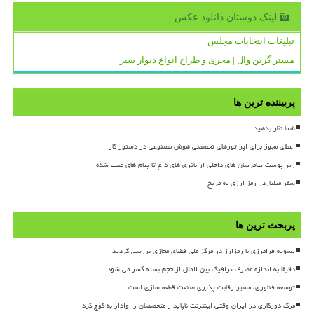
لینک دوستان دانلود عكس
تبلیغات انتخابات مجلس
مستر گرین وال | مجری و طراح انواع دیوار سبز
پربیننده ترین ها
شما نظر بدهید
اعطای مجوز برای اپراتورهای تخصصی هوش مصنوعی در دستور کار
زیر پوست پیامرسان های داخلی از باتری های داغ تا پیام های غیب شده
سفر میلیاردر رمز ارزی به مریخ
پربحث ترین ها
تسویه فرامرزی با رمزارز در مرکز ملی فضای مجازی بررسی گردید
دقیقا به اندازه مصرف ترافیک بین الملل از حجم بسته کسر می شود
توسعه فناوری، مسیر رقابت پذیری صنعت قطعه سازی است
مرگ دورکاری در ایران وقتی اینترنت ناپایدار متخصصان را وادار به کوچ کرد