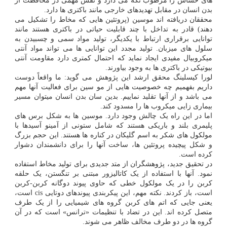
های حساس را مرطوب نگه می دارد و نقش مهمی در محافظت از
بدن انسان در مقابل تهدیدهای خارجی مانند باکتری ها دارد.
محققان دریافته اند موسین (پروتئین هایی که مخاط را تشکیل می
دهند) قادر به تداخل با چند قابلیت حیاتی در باکتری هستند مانند
توانایی برقراری ارتباط با یکدیگر، تولید مواد سمی و چسبیدن به
سلول های میزبان. تولید مجدد این توانایی ها می تواند مواد آنتی
میکروبیال مفیدی ایجاد نماید که احتمال کمتری دارد مقاومت آنتی
بیوتیکی در باکتری ها به وجود بیاورند.
لورا کیسلینگ محقق ارشد این پژوهش می گوید: ما واقعاً دوست
داریم بفهمیم چه خصوصیت هایی از مو سین برای فعالیت آنها مهم
می باشد و از آنها تقلید نماییم. بدین سان بدن انسان میتوان مسیر
بیماری زایی میکروب ها را مسدود کند.
اما در این راه یک چالش وجود دارد. موسین ها به شکل برس های
پلیمری بلند و باریکی هستند که شامل ستونی از آمینو آسیدها با
مولکول های شکر به اسم گلیکان در کناره ها هستند. این حجم بزرگ
و شکل پیچیده پروتئین ها، ساخت آنها را برای دانشمندان دشوار
کرده است.
در تحقیق جدید، پژوهشگران از متد جدیدی برای تولید مخاط استفاده
نمود. آنها با استفاده از یک کاتالیزور مبتنی بر تنگستن، یک حلقه
کربن را در یک مولکول خطی که حاوی پیوند دوگانه کربن-کربن
است، باز کردند. نکته مهم، این پیکربندی پیوندهای دوتایی cis است،
یعنی جایی که اتم های کربن گروه های شیمیایی را از یک طرف
متصل کرده اند. این در تضاد با تنظیمات «ترانس» است که در آن
گروه ها در دو طرف مخالف ظاهر می شوند.