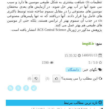
تنظیمات cis شباهت بیشتری به شکل طبیعی موسین ها دارد و سبب
می شود آنها در آب بهتر حل شوند. در آزمایش های بعدی محققان
موسین های مصنوعی را در مقابل سموم ساخته شده توسط باکتری
های عامل وبا قرار دادند. آنها دریافتند که نه تنها پلیمرهای مصنوعی
cis در جذب آن سموم بهتر از ترانس هستند، بلکه حتی از موسین
های طبیعی هم بهتر عمل می کنند.
پژوهش مذکور در ژورنال ACS Central Science انتشار یافته است.
منبع:
imgdl.ir
1400/01/13
15:35:32
1590
5
/
5.0
تگهای خبر:
دانشگاه
این مطلب را می پسندید؟
(0)
(1)
X
تازه ترین مطالب مرتبط
چسب زیستی الهام گرفته از صدف سنسورهای پوشیدنی را مقاوم تر کرد